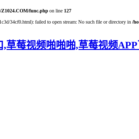
/Z1024.COM/func.php
on line
127
c3d/34cf0.html): failed to open stream: No such file or directory in
/h
口,草莓视频啪啪啪,草莓视频AP