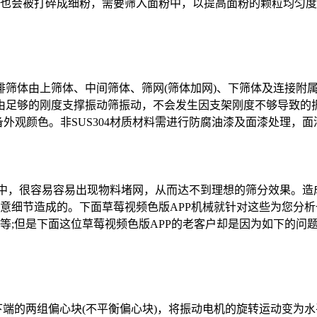
也会被打碎成细粉，需要筛入面粉中，以提高面粉的颗粒均匀度
直排筛体由上筛体、中间筛体、筛网(筛体加网)、下筛体及连接
由足够的刚度支撑振动筛振动，不会发生因支架刚度不够导致的振
设备外观颜色。非SUS304材质材料需进行防腐油漆及面漆处理，面漆
作中，很容易容易出现物料堵网，从而达不到理想的筛分效果。
意细节造成的。下面草莓视频色版APP机械就针对这些为您分析一
;但是下面这位草莓视频色版APP的老客户却是因为如下的问题
下端的两组偏心块(不平衡偏心块)，将振动电机的旋转运动变为