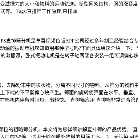
变激振力的大小和物料的运动轨迹。新型网架结构，网的涨紧度
等。 Tags:直排筛工作原理,直排筛
ZPS直排筛分机是草莓视频色版APP公司经过多年制造经验结
源的振动电机您知道用那种型号吗?下面具体给您介绍一下： Y
体的激振源，卧式振动电机是在转子轴两端各安装一组可调偏心块
物，去除粉末中的块状物，分离不同尺寸的物料，从筛分的物料中
上下端的不平衡偏心块产生。筛面的旋转使筛面在水平、垂直、
在筛机内停留时间短，出料快。 直排筛应用 直排筛非常适合
颗粒的粗略筛分机，本文将为您详细讲解直排筛的产品优势。 直
口的2-5倍，适用于除杂质外物料的粗筛工序。 2、无污染 