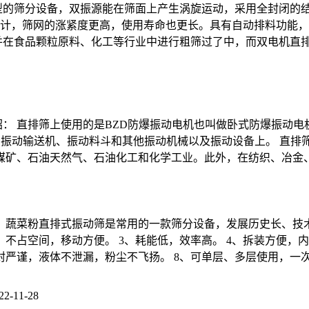
型的筛分设备，双振源能在筛面上产生涡旋运动，采用全封闭的
计，筛网的涨紧度更高，使用寿命也更长。具有自动排料功能，
并在食品颗粒原料、化工等行业中进行粗筛过了中，而双电机直
绍： 直排筛上使用的是BZD防爆振动电机也叫做卧式防爆振动
、振动输送机、振动料斗和其他振动机械以及振动设备上。 直排
于煤矿、石油天然气、石油化工和化学工业。此外，在纺织、冶金
： 蔬菜粉直排式振动筛是常用的一款筛分设备，发展历史长、
小，不占空间，移动方便。 3、耗能低，效率高。 4、拆装方便，
密封严谨，液体不泄漏，粉尘不飞扬。 8、可单层、多层使用，一
22-11-28