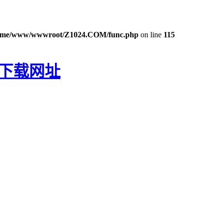
ome/www/wwwroot/Z1024.COM/func.php
on line
115
P下载网址