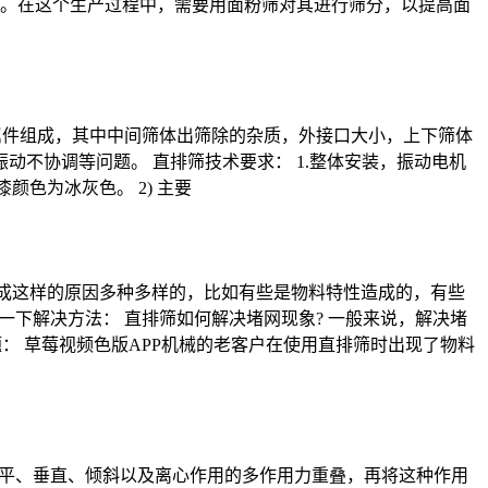
。在这个生产过程中，需要用面粉筛对其进行筛分，以提高面
附属件组成，其中中间筛体出筛除的杂质，外接口大小，上下筛体
动不协调等问题。 直排筛技术要求： 1.整体安装，振动电机
颜色为冰灰色。 2) 主要
造成这样的原因多种多样的，比如有些是物料特性造成的，有些
下解决方法： 直排筛如何解决堵网现象? 一般来说，解决堵
： 草莓视频色版APP机械的老客户在使用直排筛时出现了物料
水平、垂直、倾斜以及离心作用的多作用力重叠，再将这种作用