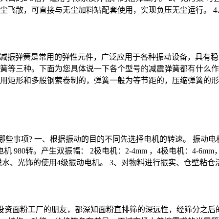
粉尘飞散，可直接与无尘加料站配套使用，实现负压无尘运行。 
动筛减振弹簧是常用的弹性元件，广泛应用于各种振动设备，具有
簧等三种。下面为您具体说一下各个型号的减震弹簧都有什么作用
用矩形和多股钢萦卷制的，弹簧一般为等节距的，压缩弹簧的形
哪些事项? 一、根据振动的目的不同先选择电机的转速。 振动
6极电机 980转。产生双振幅： 2极电机：2-4mm ，4极电机：4-
脱水、光饰的使用4级振动电机。 3、对物料进行振实、仓壁粘仓
专业投资面粉工厂的朋友，都深知面粉直排筛的深远性，经筛分之后