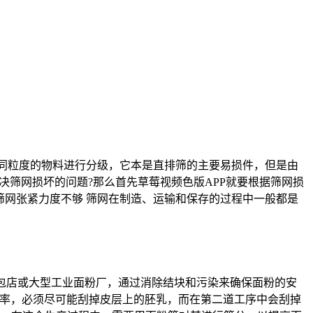
不同粒度的物料进行分级，它本是直排筛的主要易损件，但是由
决筛网损坏的问题?那么首先草莓视频色版APP就要根据筛网损
筛网张紧力度不够 筛网在制造、运输和保存的过程中一般都是
面包店或大型工业面粉厂，通过消除结块和污染来确保面粉的安
粉率，必须尽可能刮掉皮层上的胚乳，而在第二道工序中会刮掉