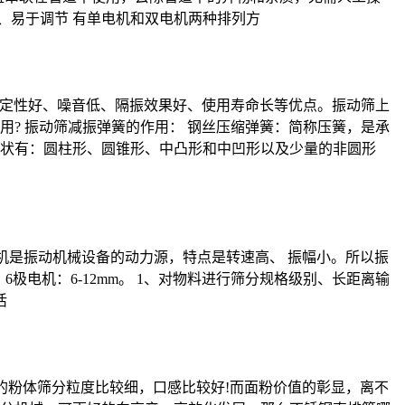
4、易于调节 有单电机和双电机两种排列方
稳定性好、噪音低、隔振效果好、使用寿命长等优点。振动筛上
? 振动筛减振弹簧的作用： 钢丝压缩弹簧：简称压簧，是承
状有：圆柱形、圆锥形、中凸形和中凹形以及少量的非圆形
电机是振动机械设备的动力源，特点是转速高、 振幅小。所以振
6mm，6极电机：6-12mm。 1、对物料进行筛分规格级别、长距离输
活
的粉体筛分粒度比较细，口感比较好!而面粉价值的彰显，离不