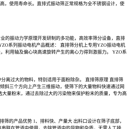
高，使用寿命长。直排式振动筛正常规格为全不锈钢设计，使
合专业的振动力学原理开发研制的多功能，高效率筛分设备，直排
ZO系列振动电机产品概述： 直排筛分机上专用YZO振动电机
，利用轴及偏心块高速旋转产生的离心力得到激振力。 YZO系
分离过大的物料，特别适用于面粉除杂。 直排筛原理 直排筛
倾斜三个方向上产生三维振动，使筛下的大量物料快速通过网
筛选大量粉末，通过去除过大的污染物来保护粉末的质量，专为高
排筛的产品优势 1、排料快、产量大 出料口设计在筛子底部，
可直串联在管道中使用，去除管道中的异物和杂质，无需人工操