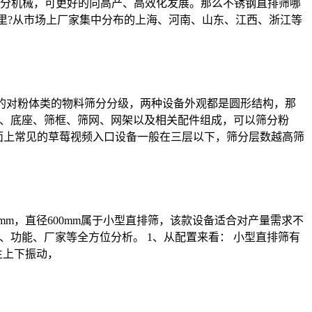
分机械，可更好的向高产、高效化发展。那么不锈钢直排筛哪
哪里?从市场上厂家集中分布的上海、河南、山东、江西、浙江等
捷的对粉体类的物料筛分分级，两种设备外观都是圆形结构，那
机、底座、筛框、筛网、网架以及相关配件组成，可以筛分粉
市面上常见的草莓视频入口设备一般在三层以下，筛分层数越高筛
直径400mm，直径600mm属于小型直排筛，该款设备适合对产量需求不
、功能、厂家等全方位分析。 1、从配置来看： 小型直排筛有
生上下振动，