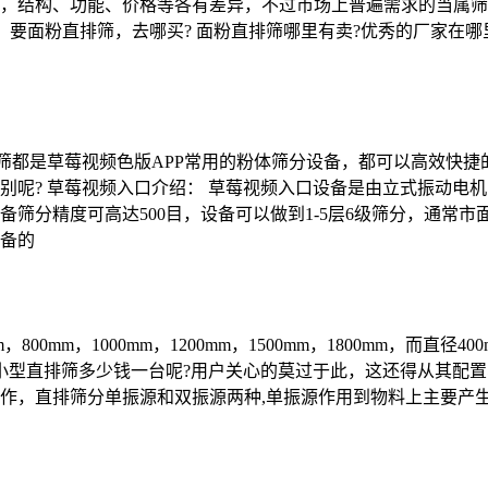
，结构、功能、价格等各有差异，不过市场上普遍需求的当属筛
。 要面粉直排筛，去哪买? 面粉直排筛哪里有卖?优秀的厂家在
排筛都是草莓视频色版APP常用的粉体筛分设备，都可以高效快
别呢? 草莓视频入口介绍： 草莓视频入口设备是由立式振动电
筛分精度可高达500目，设备可以做到1-5层6级筛分，通常
备的
800mm，1000mm，1200mm，1500mm，1800mm，而
小型直排筛多少钱一台呢?用户关心的莫过于此，这还得从其配置
作，直排筛分单振源和双振源两种,单振源作用到物料上主要产