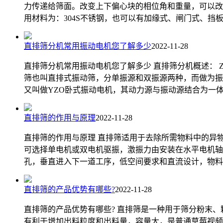
力传递给筛面。改变上下偏心块的相位角和重量，可以改
用材料为：304S不锈钢，也可以有加缘式、闸门式、挡板式
直排筛分机常用振动电机您了解多少
2022-11-28
直排筛分机常用振动电机您了解多少 直排筛分机概述： 
筛也叫直排式振动筛，分单振源和双振源两种，而做为振动
又叫做YZO卧式振动电机，其动力源与振动源结合为一
直排筛的作用与原理
2022-11-28
直排筛的作用与原理 直排筛适用于去除所需物料中的异
可选择单电机或双电机驱振，激振力由安装在水平电机轴
孔，垂直进入下一道工序，低空间要求和直流设计，物料
直排筛的产品优势有哪些?
2022-11-28
直排筛的产品优势有哪些? 直排筛是一种用于筛分粉末、
有利于增加出料粒度和出料量，容量大，是普通草莓视频入