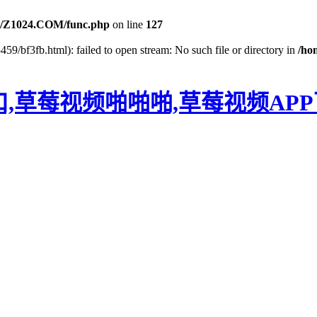
/Z1024.COM/func.php
on line
127
59/bf3fb.html): failed to open stream: No such file or directory in
/ho
口,草莓视频啪啪啪,草莓视频AP