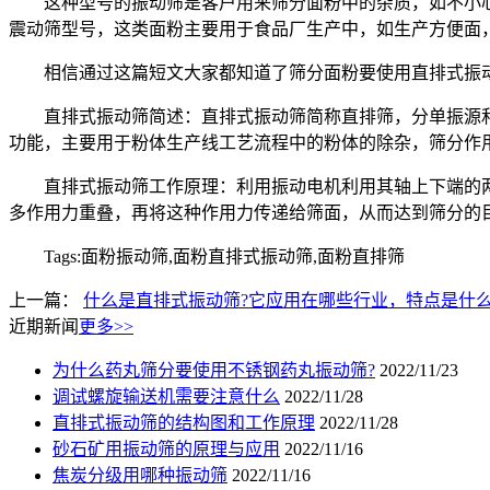
这种型号的振动筛是客户用来筛分面粉中的杂质，如不小心落
震动筛型号，这类面粉主要用于食品厂生产中，如生产方便面
相信通过这篇短文大家都知道了筛分面粉要使用直排式振动筛
直排式振动筛简述：直排式振动筛简称直排筛，分单振源和双
功能，主要用于粉体生产线工艺流程中的粉体的除杂，筛分作
直排式振动筛工作原理：利用振动电机利用其轴上下端的两组
多作用力重叠，再将这种作用力传递给筛面，从而达到筛分的
Tags:面粉振动筛,面粉直排式振动筛,面粉直排筛
上一篇：
什么是直排式振动筛?它应用在哪些行业，特点是什么
近期新闻
更多>>
为什么药丸筛分要使用不锈钢药丸振动筛?
2022/11/23
调试螺旋输送机需要注意什么
2022/11/28
直排式振动筛的结构图和工作原理
2022/11/28
砂石矿用振动筛的原理与应用
2022/11/16
焦炭分级用哪种振动筛
2022/11/16