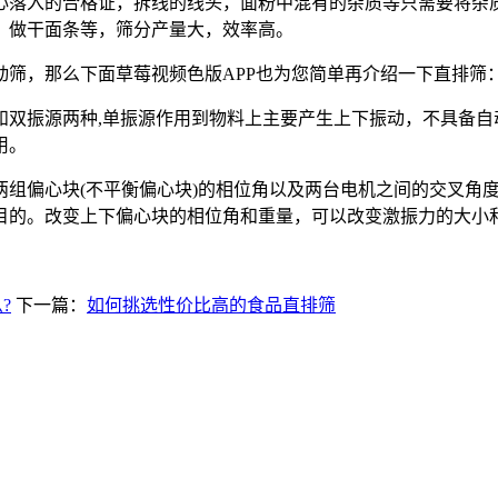
入的合格证，拆线的线头，面粉中混有的杂质等只需要将杂质
，做干面条等，筛分产量大，效率高。
，那么下面草莓视频色版APP也为您简单再介绍一下直排筛
振源两种,单振源作用到物料上主要产生上下振动，不具备自
用。
偏心块(不平衡偏心块)的相位角以及两台电机之间的交叉角度
目的。改变上下偏心块的相位角和重量，可以改变激振力的大小
?
下一篇：
如何挑选性价比高的食品直排筛