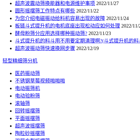
超声波震动筛换能器和电源维护事项
2022/11/27
圆形摇摆筛工作特点有哪些
2022/11/22
为您介绍电磁振动给料机容易出现的故障
2022/11/24
板链斗式提升机的电机底座出现松动应如何处理
2022/11/
酵母粉筛分应用选择哪种振动筛?
2022/11/23
斗式提升机的料斗用不用要定期清理啊?(斗式提升机的料
超声波振动筛快速换网步骤
2022/12/19
轻型精细筛分机
医药振动筛
不锈钢草莓视频啪啪啪
电动振筛机
电动验粉筛
滚轴筛
回转摇摆筛
平面摇摆筛
超声波摇摆筛
陶粒砂摇摆筛