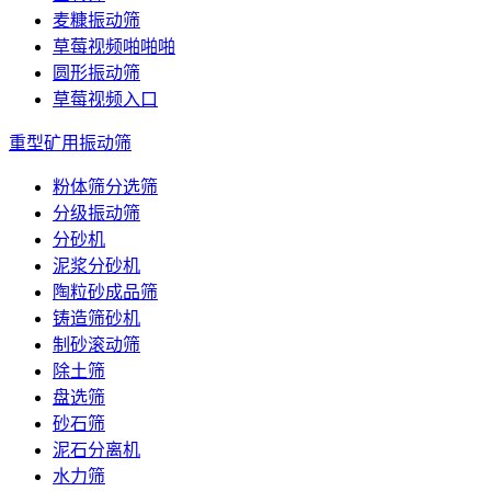
麦糠振动筛
草莓视频啪啪啪
圆形振动筛
草莓视频入口
重型矿用振动筛
粉体筛分选筛
分级振动筛
分砂机
泥浆分砂机
陶粒砂成品筛
铸造筛砂机
制砂滚动筛
除土筛
盘选筛
砂石筛
泥石分离机
水力筛