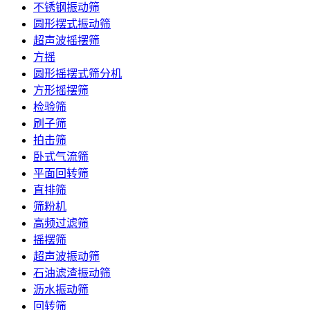
不锈钢振动筛
圆形摆式振动筛
超声波摇摆筛
方摇
圆形摇摆式筛分机
方形摇摆筛
检验筛
刷子筛
拍击筛
卧式气流筛
平面回转筛
直排筛
筛粉机
高频过滤筛
摇摆筛
超声波振动筛
石油滤渣振动筛
沥水振动筛
回转筛