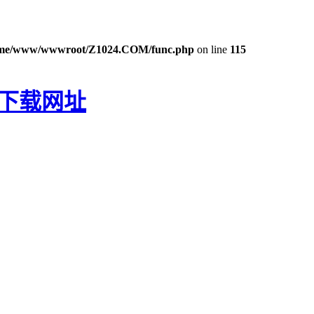
me/www/wwwroot/Z1024.COM/func.php
on line
115
P下载网址