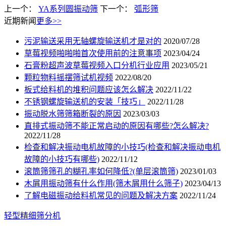
上一个：
YA系列圆振动筛
下一个：
弧形筛
近期新闻
更多>>
污泥输送采用无轴螺旋输送机才是对的
2020/07/28
草莓视频啪啪啪首次使用前的注意事项
2023/04/24
石膏粉超声波草莓视频入口分机行业应用
2023/05/21
颗粒物料摇摆筛试机视频
2022/08/20
板式给料机的堆积问题应该怎么解决
2022/11/22
不锈钢螺旋输送机的安装「技巧」
2022/11/28
振动脱水筛筛箱断裂的原因
2023/03/03
直排式振动筛不能正常启动的原因有哪些?怎么解决?
2022/11/28
检查和解决振动电机故障的小技巧(检查和解决振动电机
故障的小技巧有哪些)
2022/11/12
滚筒筛筛孔的糊孔率如何降低?(单层滚筒筛)
2023/01/03
木屑用振动筛有什么作用(筛木屑用什么筛子)
2023/04/13
了解电磁振动给料机常见的问题及解决方案
2022/11/24
轻型精细筛分机