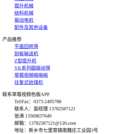
提升机械
给料机械
振动电机
配件及其他设备
产品推荐
平面回转筛
刮板输送机
Z型提升机
YK系列圆振动筛
草莓视频啪啪啪
往复式给煤机
联系草莓视频色版APP
Tel/Fax：0373-2495788
联系人：苗经理 13782587121
张涛 13569837649
邮箱：13782587121@126.com
地址：新乡市七里营镇南魏庄工业园3号