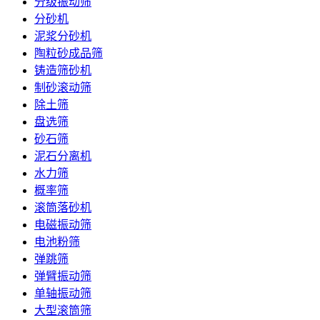
分级振动筛
分砂机
泥浆分砂机
陶粒砂成品筛
铸造筛砂机
制砂滚动筛
除土筛
盘选筛
砂石筛
泥石分离机
水力筛
概率筛
滚筒落砂机
电磁振动筛
电池粉筛
弹跳筛
弹臂振动筛
单轴振动筛
大型滚筒筛