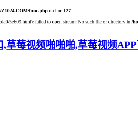
/Z1024.COM/func.php
on line
127
da0/5e609.html): failed to open stream: No such file or directory in
/h
口,草莓视频啪啪啪,草莓视频AP