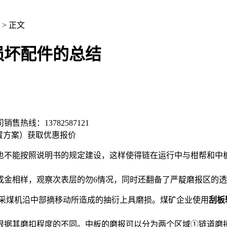
> 正文
损坏配件的总结
司销售热线：
13782587121
置方案）
获取优惠报价
也不能按照说明书的规定建设，这样使得链在运行中与柑帮和中
成金相样，观察次表层的勿6情况，同时还翻备了严靛磨报区的
及采煤机沿中部摘移动所造成的抽衍上具磨损。煤矿企业使用
刮板
根据其磨扣程度的不同。中板的磨报可以分为两个区域①链道磨