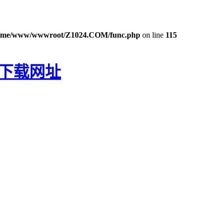
ome/www/wwwroot/Z1024.COM/func.php
on line
115
P下载网址