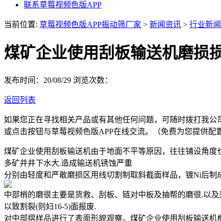
联系草莓视频色版APP
当前位置:
草莓视频色版APP振动筛厂家
>
新闻资讯
>
行业新闻
煤矿企业使用刮板输送机磨损
发布时间：20/08/29
浏览次数：
返回列表
如果您正在寻找相关产品或有其他任何问题，可随时拨打我公
或点击按钮与草莓视频色版APP在线交流。（免费为您提供配
煤矿企业使用刮板输送机由于地面不平等原因，往往铺设角度
多矿井井下水大.造成输送机锈蚀严重
分别由轻度和严敢磨损区用线切割制取斜截面样品，镀Ni后制
中部梢的磨很主要是货救、刮板、链对中板及抽帮的磨很.以
以致割裂(则妇16-5)面报废.
对中部摺样品进行了表面形貌观察。煤矿企业使用刮板输送机