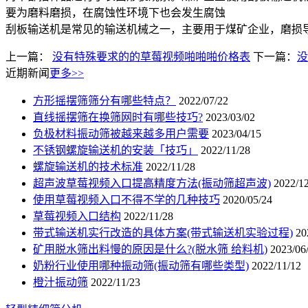
要为磨料磨损，在腐蚀性环境下也会发生腐蚀
刮板输送机是常见的输送机械之一，主要用于煤矿企业，磨损
上一篇：
没有特殊要求的的草莓视频啪啪啪价格表
下一篇：
没
近期新闻
更多>>
方形摇摆筛筛分有哪些特点？
2022/07/22
直线摇摆筛在换筛网时有哪些技巧?
2023/03/02
负极材料振动筛被越来越多用户需要
2023/04/15
不锈钢螺旋输送机的安装「技巧」
2022/11/28
螺旋输送机的技术标准
2022/11/28
超声波草莓视频入口提高精度方法(振动筛超声波)
2022/1
使用草莓视频入口不得不学的几种技巧
2020/05/24
草莓视频入口结构
2022/11/28
带式输送机实行改造的具体方案(带式输送机实验过程)
20
矿用脱水筛出料慢的原因是什么?(脱水筛 给料机)
2023/06
奶粉行业使用哪种振动筛(振动筛有哪些类型)
2022/11/12
橙汁振动筛
2022/11/23