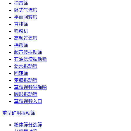
拍击筛
卧式气流筛
平面回转筛
直排筛
筛粉机
高频过滤筛
摇摆筛
超声波振动筛
石油滤渣振动筛
沥水振动筛
回转筛
麦糠振动筛
草莓视频啪啪啪
圆形振动筛
草莓视频入口
重型矿用振动筛
粉体筛分选筛