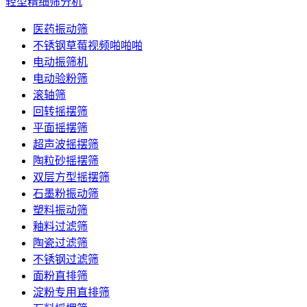
轻型精细筛分机
医药振动筛
不锈钢草莓视频啪啪啪
电动振筛机
电动验粉筛
滚轴筛
回转摇摆筛
平面摇摆筛
超声波摇摆筛
陶粒砂摇摆筛
双层方型摇摆筛
石墨粉振动筛
塑料振动筛
釉料过滤筛
陶瓷过滤筛
不锈钢过滤筛
面粉直排筛
淀粉专用直排筛