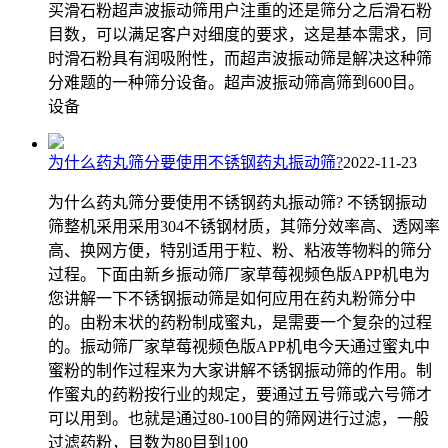
买滑石粉超声波振动筛用户注重的还是筛分之后滑石粉
目数，可以满足客户对细度的要求，这是基本需求，同
时滑石粉具有润吸附性，而超声波振动筛是解决这种筛
分难题的一种筛分设备。超声波振动筛高筛到600目。
设备
为什么药丸筛分要使用不锈钢药丸振动筛?
2022-11-23
为什么药丸筛分要使用不锈钢药丸振动筛? 不锈钢振动
筛整机采用采用304不锈钢材质，其筛分效率高、透网率
高、换网方便，特别适用于粒、粉、粘液等物料的筛分
过程。下面由新乡振动筛厂家草莓视频色版APP机电为
您讲解一下不锈钢振动筛是如何应用在药丸粉筛分中
的。由粉末状的药粉制成蜜丸，是需要一个复杂的过程
的。振动筛厂家草莓视频色版APP机电今天通过蜜丸中
蜜粉的制作过程来为大家讲解不锈钢振动筛的作用。制
作蜜丸的药粉按行业的规定，要通过五号筛或六号筛才
可以用到。也就是通过80-100目的筛网进行过滤，一般
过滤药粉，目数为80目到100