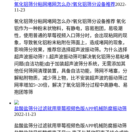
氧化铝筛分粘网堵网怎么办?氧化铝筛分设备推荐
2022-
11-23
氧化铝筛分粘网堵网怎么办?氧化铝筛分设备推荐 氧化
铝作为一种粉末状物料，有静电，容易抱团，易吸潮
性，使用普通的草莓视频入口筛分时，会出现粘网的现
象，导致氧化铝粉末粘附在筛面上，造成堵网的现象，
影响筛分效果，推荐您选择超声波振动筛。为什么选择
超声波振动筛? 1.超声波振动筛可解决氧化铝筛分易粘堵
问题(自洁功能)由于加装超声波筛分系统，无需添加其
他任何筛网清理装置，具备自洁功能，筛网不堵塞，分
解粘附物质，减少筛上物，比不安装超声波的振动筛过
网率增加5~20倍，解决了氧化铝筛分过程中高静电、易
抱团等筛
盐酸盐筛分过滤就用草莓视频色版APP机械防腐振动筛
2022-11-23
盐酸盐筛分过滤就用草莓视频色版APP机械防腐振动筛