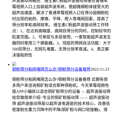
声波振动筛概述：维生素C粉超声波振动筛是在普通草
莓视频入口上加装超声波系统，使超微细粉体接受大的
超声加速度，解决了普通草莓视频入口在筛分超细粉粒
时出现的粘附、摩擦、平降、楔入等堵网因素，提高了
筛分效率和清网效率。 维生素C粉超声波振动筛工作特
点：1、在达到高精度、高网目筛分的同时，控制较窄的
粒度范围。2、可单层与多层使用，一套智能超声波发生
器同时使用三个换能器。3、彻底的筛网自洁功能：大于
500目筛分，无网孔堵塞，无筛分效率衰减。4、真正解
决强吸附性
铜粉筛分粘网堵网怎么办?铜粉筛分设备推荐
2022-11-23
铜粉筛分粘网堵网怎么办?铜粉筛分设备推荐 近期有很
多用户来咨询铜矿粉适合那种筛粉机，今天草莓视频色
版APP小编就以适合铜矿粉筛分的设备 — 超声波振动筛
给您做简单介绍~专业的铜矿粉振动筛 —— 超声波振动
筛 超声波振动筛是以超声波电源是的技术核心，改善低
密度粉在重力沉降中的平降(铜矿粉与网口轻接触)、滑