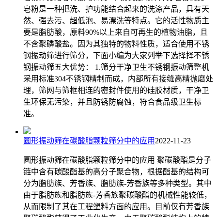
皂粉是一种把洗、护功能结合起来的洗涤产品，具有天
然、强去污、超低泡、易漂洗等特点。它的活性物质主
要是脂肪酸，原料90%以上来自可再生的植物油脂，且
不含聚磷酸盐。因为其独特的物料性质，适合使用不锈
钢振动筛进行筛分，下面小编为大家列举下选择择不锈
钢振动筛五大优势： 1.筛分干净卫生不锈钢振动筛整机
采用标准304不锈钢精制而成，内部所有接缝高精抛磨处
理，筛网与筛框相连的密封件使用的硅胶材质，干净卫
生环保无污染，并且防锈防腐蚀，符合食品级卫生标
准。
圆形振动筛在碳酸脂颗粒筛分中的应用
2022-11-23
圆形振动筛在碳酸脂颗粒筛分中的应用 聚碳酸酯是分子
链中含有碳酸酯基的高分子聚合物，根据酯基的结构可
分为脂肪族、芳香族、脂肪族-芳香族等多种类型。其中
由于脂肪族和脂肪族-芳香族聚碳酸酯的机械性能较低，
从而限制了其在工程塑料方面的应用。目前仅有芳香族