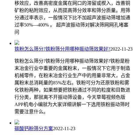
移效应，改善高密度金属在网口的滞留或楔入，改善铜
矿粉的粘附效应，从而提高筛分效率和筛分质量。用筛
分通过率表示，一般情况下比不加超声波振动筛增加通
过率50%—400% 。 超声波振动筛对解决筛网网孔堵塞
问
铁粉怎么筛分?铁粉筛分用哪种振动筛效果好?
2022-11-23
铁粉怎么筛分?铁粉筛分用哪种振动筛效果好?铁粉是粉
末冶金行业中重要的金属粉末，一般情况下它用于制造
机械零件，在粉末冶金行业生产中的用量非常大，占金
属粉末总消耗量的85%左右。铁粉可分为还原铁粉和雾
化铁粉两种，如果想要把铁粉通过不同的粒度和目数进
行分类，那就离不开振动筛设备，今天草莓视频色版
APP机电小编就为大家详细讲解一下选用铁粉振动筛时
需要注意什么。
碳酸钙粉筛分方案
2022-11-23