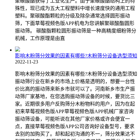
聚碳酸酯获得了工业化生产。由于聚碳酸酯结构上的特
殊性，现已成为五大工程塑料中增长速度快的通用工程
塑料。聚碳酸酯颗粒的分级及除杂通常选择圆形振动
筛，下面草莓视频色版APP机电为您讲解聚碳酸酯圆形
振动筛。 碳酸脂颗粒圆形振动筛是一种高精度细粉筛分
机械，工作原理是由直
影响木粉筛分效果的因素有哪些?木粉筛分设备选型须知
2022-11-23
影响木粉筛分效果的因素有哪些?木粉筛分设备选型须知
振动筛行业在新乡的市场上价格是透明的，想要一台性
价比高的振动筛来新乡市就可以了。河南新乡市生产振
动筛厂家基地，在您选购振动筛设备的时候，要货比三
家。近期很多用户反购筛分木粉物料的用户，因为在起
初来草莓视频色版APP草莓视频色版APP机械厂家咨询
振动筛设备，可能听说在其他厂家价格或许会便宜一
点，直接草莓视频色版APP公司咨询好设备型号，要求
去别的加购买了。却和起初沟通的不一，筛分效果达不