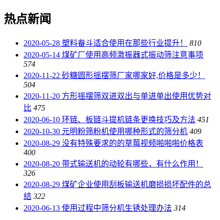
热点新闻
2020-05-28
塑料畚斗适合使用在那些行业提升！
810
2020-05-14
煤矿厂使用高频激振器式振动筛注意事项
574
2020-11-22
砂糖圆形摇摆筛厂家哪家好,价格是多少！
504
2020-11-20
方形摇摆筛双进双出与单进单出使用优势对
比
475
2020-06-10
环链、板链斗提机链条更换技巧及方法
451
2020-10-30
元明粉筛粉机使用哪种形式的筛分机
409
2020-08-29
没有特殊要求的的草莓视频啪啪啪价格表
400
2020-08-20
带式输送机的动轮有哪些，有什么作用！
326
2020-08-29
煤矿企业使用刮板输送机磨损损坏配件的总
结
322
2020-06-13
使用过程中筛分机生锈处理办法
314