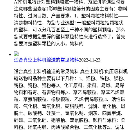
APP机电将针对塑料颗粒这一物料，为您讲解选型时要
注意哪些因素呢?影响塑料颗粒筛分的因素主要有：物料
特性、过网目数、产量要求。1、塑料颗粒物料特性——
清楚物料特性，为您专业选型! 一般塑料颗粒指颗粒状
的塑料，可以分几百甚至上千种不同的塑料颗粒，那么
您就要根据您要筛的塑料颗粒特性来进行选择了，首先
您要清楚塑料颗粒的大小，物料的
适合真空上料机输送的常见物料
2022-11-23
适合真空上料机输送的常见物料 真空上料机/负压吸料机
输送物料品种主要有以下几种：1、铝粉、铁粉、镁粉、
钨粉、铜粉、铅粉等;2、化工原料、染料、易燃、易爆
物料和有毒、有害物料等;3、聚乙烯颗粒、聚苯乙烯颗
粒、聚氨酯颗粒、橡胶颗粒、乙烯/丙烯颗粒;4、活性碳
粉、氧化铝、氢氧化铝、硬脂酸锌、滤饼、氰化钠、斑
脱土、碳酸钙、硅藻土、氢氧化钠、烟灰、四氮甲烷、
硅碳、二氧化硅、硝酸钠、双氰胺粉、颜料与涂料：染
料粉、环氧树脂、丙烯酸聚合物、二氧化钛等;5、调味