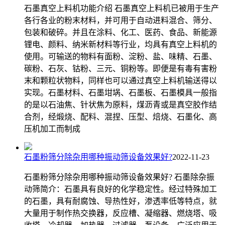
石墨真空上料机功能介绍 石墨真空上料机已被用于生产
各行各业的粉末材料，并可用于自动进料混合、筛分、
包装和破碎。并且在涂料、化工、医药、食品、新能源
锂电、颜料、纳米新材料等行业，均具有真空上料机的
使用。可输送的物料有面粉、淀粉、盐、味精、石墨、
碳粉、石灰、钴粉、三元、铜粉等。即便是有毒有害粉
末和颗粒状物料，同样也可以通过真空上料机输送得以
实现。石墨材料、石墨坩埚、石墨板、石墨模具一般指
的是以石油焦、针状焦为原料，煤沥青或是真空胶作结
合剂，经煅烧、配料、混捏、压型、焙烧、石墨化、高
压机加工而制成
石墨粉筛分除杂用哪种振动筛设备效果好?
2022-11-23
石墨粉筛分除杂用哪种振动筛设备效果好? 石墨除杂振
动筛简介：石墨具有良好的化学稳定性。经过特殊加工
的石墨，具有耐腐蚀、导热性好，渗透率低等特点，就
大量用于制作热交换器，反应槽、凝缩器、燃烧塔、吸