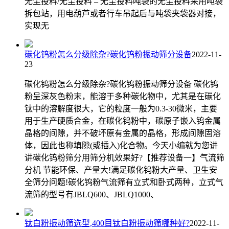
无尘投料/无尘投料 – 无尘投料吨袋的无尘投料采用吨袋
拆包站，用电葫芦或者行车吊起后与吨袋夹袋器对接，
实现无
碳化钨粉怎么分级除杂?碳化钨粉振动筛分设备
2022-11-
23
碳化钨粉怎么分级除杂?碳化钨粉振动筛分设备 碳化钨
粉呈深灰色粉末，能溶于多种碳化物中，尤其是在碳化
钛中的溶解度很大，它的粒度一般为0.3-30微米，主要
用于生产硬质合金，在碳化钨粉中，碳原子嵌入钨金属
晶格的间隙，并不破坏原有金属的晶格，形成间隙固溶
体，因此也称填隙(或插入)化合物。今天小编就为您讲
讲碳化钨粉筛分用筛分机效果好?【推荐设备一】气流筛
分机 节能环保、产量大!满足碳化钨粉大产量、卫生安
全筛分问题!碳化钨粉气流筛有立式和卧式两种，立式气
流筛的型号有JBLQ600、JBLQ1000、
钛白粉振动筛选型,400目钛白粉振动筛哪种好?
2022-11-