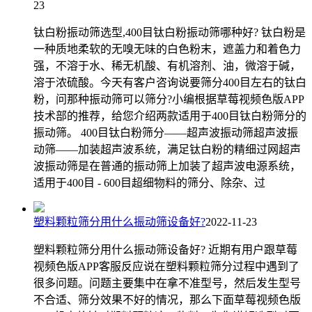
23
钛白粉振动筛选型,400目钛白粉振动筛哪种好? 钛白粉是
一种质地柔软的无嗅无味的白色粉末，遮盖力和着色力
强，不溶于水、稀无机酸、有机溶剂、油，微溶于碱，
溶于浓硫酸。今天有客户咨询说要筛分400目左右的钛白
粉，问那种振动筛可以筛分?小编根据草莓视频色版APP
技术部的推荐，给您介绍两款适用于400目钛白粉筛分的
振动筛。 400目钛白粉筛分——超声波振动筛超声波振
动筛——加装超声波系统，满足钛白粉的精细过网超声
波振动筛是在普通的振动筛上加装了超声波电源系统，
适用于400目 - 600目超细物料的筛分、除杂、过
塑料颗粒筛分用什么振动筛设备好?
2022-11-23
塑料颗粒筛分用什么振动筛设备好? 近期有用户跟草莓
视频色版APP客服反应说在塑料颗粒筛分过程中遇到了
很多问题。问题主要集中在拿不准型号，然后发生型号
不合适、筛分效果不好的情况，那么下面草莓视频色版