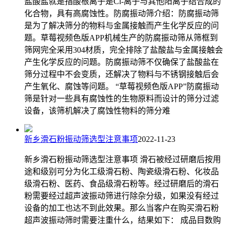
盐酸盐就是指酸根离子是Cl-离子与其他阳离子结合成的
化合物，具有高腐蚀性。防腐振动筛介绍：防腐振动筛
是为了解决筛分的物料与金属接触而产生化学反应的问
题。草莓视频色版APP机械生产的防腐振动筛从筛框到
筛网完全采用304材质，完全排除了盐酸盐与金属接触会
产生化学反应的问题。防腐振动筛不仅确保了盐酸盐在
筛分过程中不会变质，还解决了物料与不锈钢接触后会
产生氧化、腐蚀等问题。 “草莓视频色版APP”防腐振动
筛是针对一些具有腐蚀性的生物原料而设计的筛分过滤
设备，该筛机解决了腐蚀性物料的筛分难
新乡滑石粉振动筛选型注意事项
2022-11-23
新乡滑石粉振动筛选型注意事项 滑石被经过研磨后按用
途和级别可分为化工级滑石粉、陶瓷级滑石粉、化妆品
级滑石粉、医药、食品级滑石粉等。经过研磨后的滑石
粉需要经过超声波振动筛进行除杂分级，如果没有经过
设备的加工也达不到此效果。那么当客户在购买滑石粉
超声波振动筛时需要注重什么，结果如下： 成品目数购