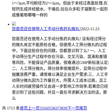
1～3μm,平均粉径为2～3μm。但由于末经过表面处理,在
轻钙生成并经脱水、干燥后,往往众多粒子凝聚在一起形
成像葡萄嘟噜一样的
您是否还在使用人工手动分拣药丸微丸?
2022-11-23
您是否还在使用人工手动分拣药丸微丸? 没有经过筛分
的微丸肯定不能质检合格，但使用人工筛分微丸的过程
中，下面这些存在的问题，您都意识到了么? 一、人工
手动筛分生产过程中存在污染、交叉污染、混淆和差错
等风险，不能保证产品质量，很难通过GMP新标准认定;
二、人工筛分微丸，筛分效率很难提升，且筛分过程中
抛撒浪费严重，通常难以满足企业生产需求;三、人工手
动筛分微丸因为工作量巨大，所需人工成本过高，且工
人长时间疲劳操作又会进一步影响工作效率;若果您已经
意识到了这些问题，并且一直在寻求解决方法的话，那
么
共 1713 条
首页
上一页
33
34
35
36
37
38
39
下一页
尾页