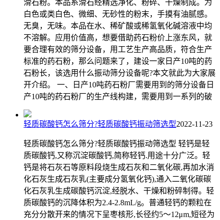
滑石粉。本品系滑石经精选净化、粉碎、干燥制成。为
白色或类白色、微细、无砂性的粉末，手摸有油腻感。
无臭，无味。本品在水、稀矿酸或稀氢氧化碱溶液中均
不溶解。应用价值高，想要借助药石粉价上涨东风，就
要合理有效的筛分设备，用工艺生产高品质，符合生产
标准的药石粉，那么问题来了，建设一家日产10吨的药
石粉长，该选用什么振动筛分设备呢?本文就此为大家展
开介绍。 一、日产10吨药石粉厂需要用到的筛分设备日
产10吨的药石粉厂的生产线构建，需要用到一系列的破
轻质碳酸钙怎么筛分?轻质碳酸钙振动筛选型
2022-11-23
轻质碳酸钙怎么筛分?轻质碳酸钙振动筛选型 轻钙是轻
质碳酸钙,又称沉淀碳酸钙,简称轻钙.用途十分广泛。轻
钙是将石灰石等原料段烧生成石灰和二氧化碳,再加水消
化石灰生成石灰乳(主要成分氢氧化钙),通入二氧化碳碳
化石灰乳生成碳酸钙沉淀,经脱水、干燥和粉碎制得。轻
质碳酸钙的沉降体积为2.4-2.8mL/g。普通轻钙的颗粒在
充分分散开来的情况下呈枣核形,长径约5～12μm,短径为