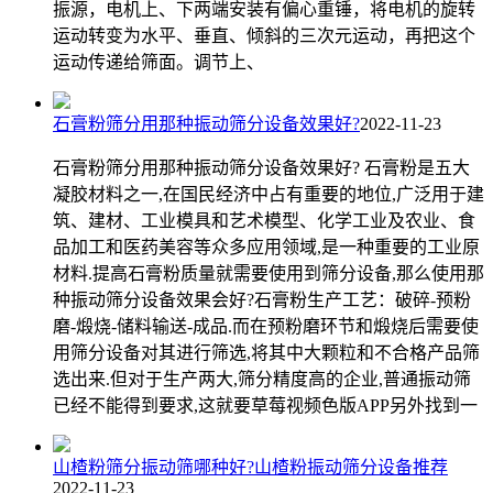
振源，电机上、下两端安装有偏心重锤，将电机的旋转
运动转变为水平、垂直、倾斜的三次元运动，再把这个
运动传递给筛面。调节上、
石膏粉筛分用那种振动筛分设备效果好?
2022-11-23
石膏粉筛分用那种振动筛分设备效果好? 石膏粉是五大
凝胶材料之一,在国民经济中占有重要的地位,广泛用于建
筑、建材、工业模具和艺术模型、化学工业及农业、食
品加工和医药美容等众多应用领域,是一种重要的工业原
材料.提高石膏粉质量就需要使用到筛分设备,那么使用那
种振动筛分设备效果会好?石膏粉生产工艺：破碎-预粉
磨-煅烧-储料输送-成品.而在预粉磨环节和煅烧后需要使
用筛分设备对其进行筛选,将其中大颗粒和不合格产品筛
选出来.但对于生产两大,筛分精度高的企业,普通振动筛
已经不能得到要求,这就要草莓视频色版APP另外找到一
山楂粉筛分振动筛哪种好?山楂粉振动筛分设备推荐
2022-11-23