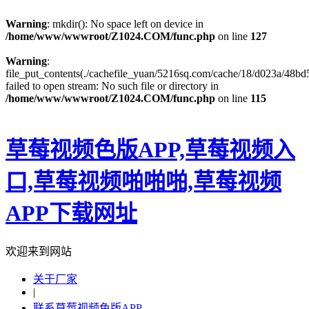
Warning
: mkdir(): No space left on device in
/home/www/wwwroot/Z1024.COM/func.php
on line
127
Warning
:
file_put_contents(./cachefile_yuan/5216sq.com/cache/18/d023a/48bd5
failed to open stream: No such file or directory in
/home/www/wwwroot/Z1024.COM/func.php
on line
115
草莓视频色版APP,草莓视频入
口,草莓视频啪啪啪,草莓视频
APP下载网址
欢迎来到网站
关于厂家
|
联系草莓视频色版APP