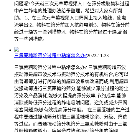
问题呢?今天就三次元草莓视频入口在筛分橡胶物料过程
中产生静电的处理办法给予整理，希望对大家有所帮
助。 1、在三次元草莓视频入口筛网上接入地线，使电
流导出;2、物料在筛分前加入抗静电剂;3、物料在筛分前
经过干燥等一些列措施;4、物料在筛分前经过干燥,高温
等一些列措施。
三氯蔗糖粉筛分过程中粘堵怎么办?
2022-11-23
三氯蔗糖粉筛分过程中粘堵怎么办? 三氯蔗糖粉超声波
振动筛是超声波技术与振动筛分技术的有机结合,它可以
由普通筛分进行简单的加超声波系统改造而成,利用超声
波振动筛进行三氯蔗糖的筛分,能够减少筛分过程的粉尘
污染及产品消耗,能够大幅提高筛分效率,节约成本,能够
消除或降低筛分过程的静电吸附问题、避免或减少筛网
堵塞问题,能够有效提高筛分精度。 在三氯蔗糖的生产过
程中要通过振动筛分机把三氯蔗糖粉除杂、分级、筛选
等过程。而普通振动筛分机筛分三氯蔗糖粉时由于三氯
蔗糖粉颗粒微小，容易造成堵塞振动筛分机的筛网，