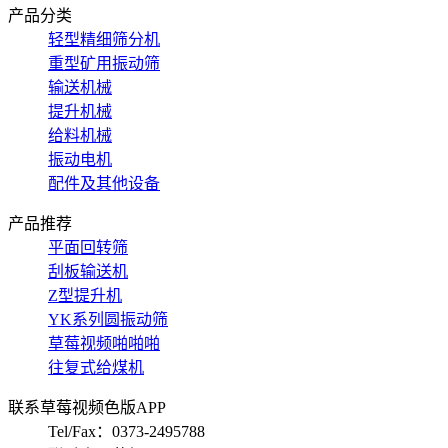
产品分类
轻型精细筛分机
重型矿用振动筛
输送机械
提升机械
给料机械
振动电机
配件及其他设备
产品推荐
平面回转筛
刮板输送机
Z型提升机
YK系列圆振动筛
草莓视频啪啪啪
往复式给煤机
联系草莓视频色版APP
Tel/Fax：0373-2495788