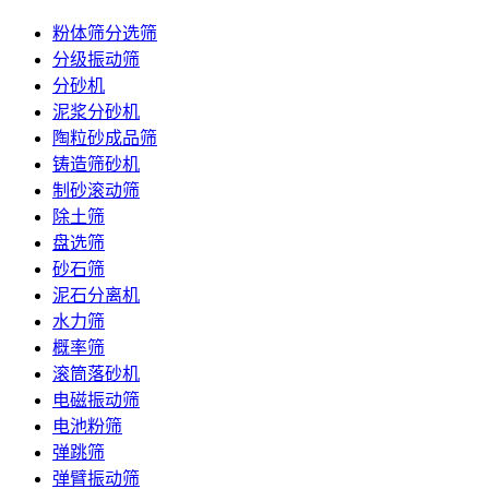
粉体筛分选筛
分级振动筛
分砂机
泥浆分砂机
陶粒砂成品筛
铸造筛砂机
制砂滚动筛
除土筛
盘选筛
砂石筛
泥石分离机
水力筛
概率筛
滚筒落砂机
电磁振动筛
电池粉筛
弹跳筛
弹臂振动筛