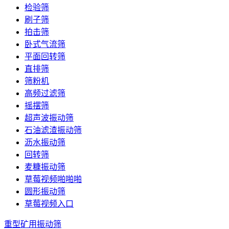
检验筛
刷子筛
拍击筛
卧式气流筛
平面回转筛
直排筛
筛粉机
高频过滤筛
摇摆筛
超声波振动筛
石油滤渣振动筛
沥水振动筛
回转筛
麦糠振动筛
草莓视频啪啪啪
圆形振动筛
草莓视频入口
重型矿用振动筛