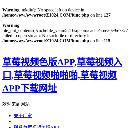
Warning
: mkdir(): No space left on device in
/home/www/wwwroot/Z1024.COM/func.php
on line
127
Warning
:
file_put_contents(./cachefile_yuan/5216sq.com/cache/a5/e20e9/e73c7
failed to open stream: No such file or directory in
/home/www/wwwroot/Z1024.COM/func.php
on line
115
草莓视频色版APP,草莓视频入
口,草莓视频啪啪啪,草莓视频
APP下载网址
欢迎来到网站
关于厂家
|
联系草莓视频色版APP