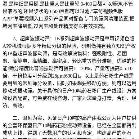
湿,是精细是粗糙,是比重大是比重轻,0-400目都可以筛选,不管
是液态的,还是浆状的0-600目都可以过滤."草莓视频色版
APP"草莓视频入口系列产品同时配备专门的筛网清理装置,把
堵网率降到低,过网率和处理精度得以有效提高。
2、超声波振动筛：JB系列超声波振动筛是草莓视频色版
APP机械根据多年精细分级的经验，研制做拥有独立知识产权
的JB型超声波振动筛，是有效解决物料：强吸附性、易团
聚、高静电、高精细、高密度、轻比重等筛分难题，优越的性
能!筛分精度比普通振动筛可提高1—70%，产量可提高0.5-10
倍，干粉粒度可分级到25μm(600目)。以上是药石粉生产线需
要用到的常见筛分设备，同时如果想要移动方便，则可以选用
移动式振动筛。关于具体的日产10吨药石粉厂生产线设计方案
和设备配置，可免费在线咨询，厂家为您量身打造，合理、经
济、高效。
二、眼见为实，见证日产10吨的高产由我公司为用户提供
的全套环保型日产10吨药石粉振动筛设备，已经在全国都得到
成功上线，得到了无数用户的认可和肯定，构建高产的药石