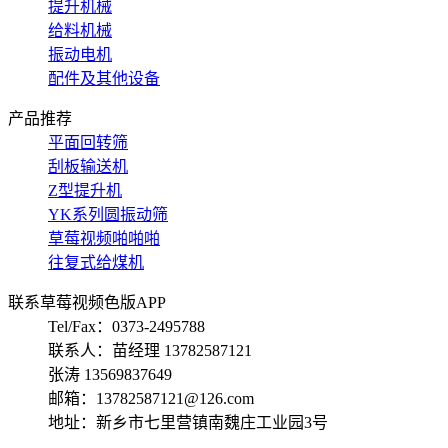
提升机械
给料机械
振动电机
配件及其他设备
产品推荐
平面回转筛
刮板输送机
Z型提升机
YK系列圆振动筛
草莓视频啪啪啪
往复式给煤机
联系草莓视频色版APP
Tel/Fax：0373-2495788
联系人：苗经理 13782587121
张涛 13569837649
邮箱：13782587121@126.com
地址：新乡市七里营镇南魏庄工业园3号