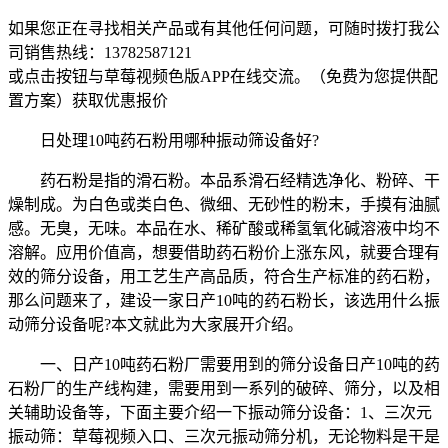
如果您正在寻找相关产品或有其他任何问题，可随时拨打我公
司销售热线：
13782587121
或点击按钮与草莓视频色版APP在线交流。（免费为您提供配
置方案）
获取优惠报价
日处理10吨药石粉用哪种振动筛设备好?
药石粉是指的滑石粉。本品系滑石经精选净化、粉碎、干
燥制成。为白色或类白色、微细、无砂性的粉末，手摸有油腻
感。无臭，无味。本品在水、稀矿酸或稀氢氧化碱溶液中均不
溶解。应用价值高，想要借助药石粉价上涨东风，就要合理有
效的筛分设备，用工艺生产高品质，符合生产标准的药石粉，
那么问题来了，建设一家日产10吨的药石粉长，该选用什么振
动筛分设备呢?本文就此为大家展开介绍。
一、日产10吨药石粉厂需要用到的筛分设备日产10吨的药
石粉厂的生产线构建，需要用到一系列的破碎、筛分，以及相
关辅助设备等，下面主要介绍一下振动筛分设备：1、三次元
振动筛：草莓视频入口、三次元振动筛分机，无论物料是干是