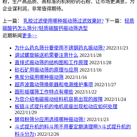
粉，生产高品质、高标准的机制砂药石粉、让市场更满意，为
企业谋利润，非常值得期待。
上一篇：
乳胶过滤使用哪种振动筛过滤效果好?
下一篇：
轻质
碳酸钙怎么筛分?轻质碳酸钙振动筛选型
近期新闻
更多>>
为什么药丸筛分要使用不锈钢药丸振动筛?
2022/11/23
调试螺旋输送机需要注意什么
2022/11/28
直排式振动筛的结构图和工作原理
2022/11/28
砂石矿用振动筛的原理与应用
2022/11/16
焦炭分级用哪种振动筛
2022/11/16
超声波震动筛换能器和电源维护事项
2022/11/27
圆形摇摆筛工作特点有哪些
2022/11/22
为您介绍电磁振动给料机容易出现的故障
2022/11/24
板链斗式提升机的电机底座出现松动应如何处理
2022/11/29
酵母粉筛分应用选择哪种振动筛?
2022/11/23
斗式提升机的料斗用不用要定期清理啊?(斗式提升机的
料斗分为)
2022/12/26