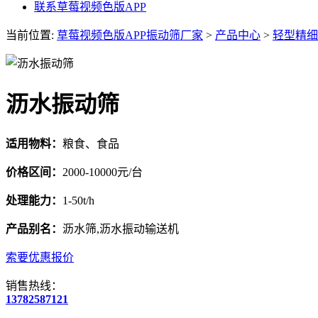
联系草莓视频色版APP
当前位置:
草莓视频色版APP振动筛厂家
>
产品中心
>
轻型精细
沥水振动筛
适用物料：
粮食、食品
价格区间：
2000-10000元/台
处理能力：
1-50t/h
产品别名：
沥水筛,沥水振动输送机
索要优惠报价
销售热线：
13782587121