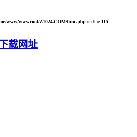
ome/www/wwwroot/Z1024.COM/func.php
on line
115
P下载网址