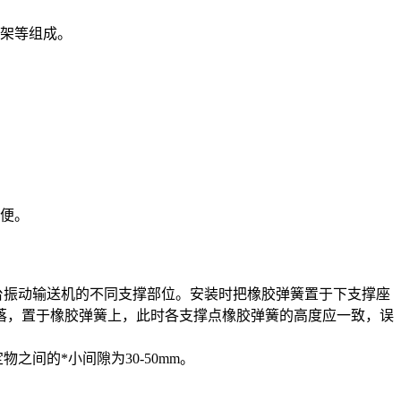
架等组成。
方便。
台振动输送机的不同支撑部位。安装时把橡胶弹簧置于下支撑座
落，置于橡胶弹簧上，此时各支撑点橡胶弹簧的高度应一致，误
之间的*小间隙为30-50mm。