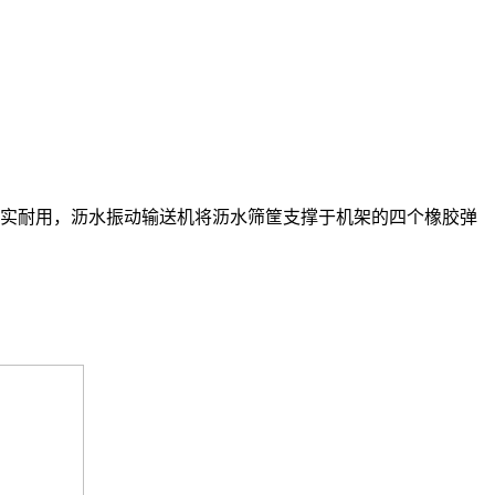
结实耐用，沥水振动输送机将沥水筛筐支撑于机架的四个橡胶弹