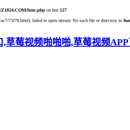
/Z1024.COM/func.php
on line
127
c7/75f78.html): failed to open stream: No such file or directory in
/h
口,草莓视频啪啪啪,草莓视频AP