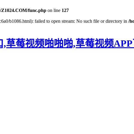
/Z1024.COM/func.php
on line
127
6a0/b1086.html): failed to open stream: No such file or directory in
/h
口,草莓视频啪啪啪,草莓视频AP