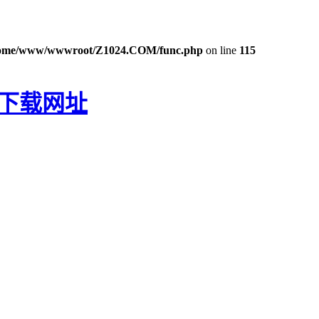
ome/www/wwwroot/Z1024.COM/func.php
on line
115
P下载网址