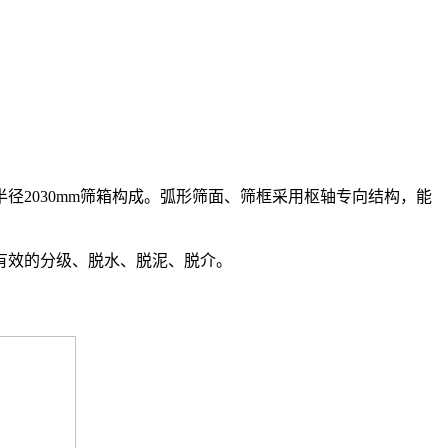
径2030mm筛箱构成。弧形筛面、筛框采用枢轴专向结构，能
行有效的分级、脱水、脱泥、脱介。