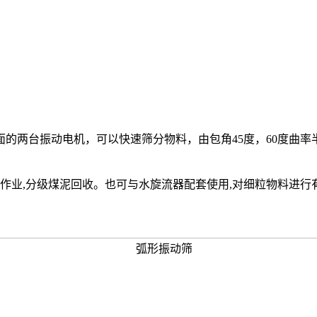
两台振动电机，可以快速筛分物料，由包角45度，60度曲率半
介作业,分级煤泥回收。也可与水旋流器配套使用,对细粒物料进