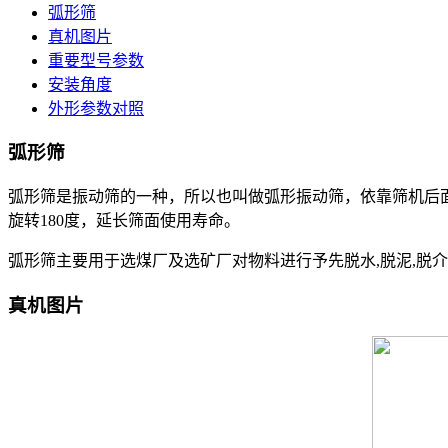
弧形筛
真机图片
重要型号参数
安装角度
外形参数对照
弧形筛
弧形筛是振动筛的一种，所以也叫做弧形振动筛，依靠筛机后面的
旋转180度，延长筛面使用寿命。
弧形筛主要用于选煤厂及选矿厂对物料进行予先脱水,脱泥,脱
真机图片