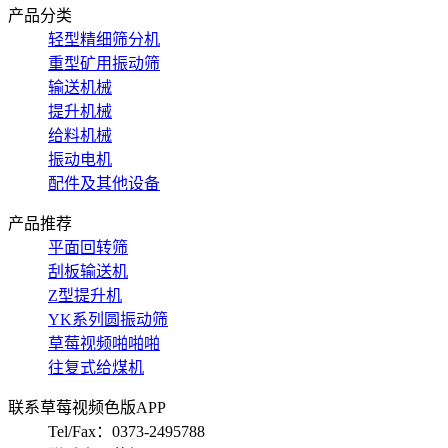
产品分类
轻型精细筛分机
重型矿用振动筛
输送机械
提升机械
给料机械
振动电机
配件及其他设备
产品推荐
平面回转筛
刮板输送机
Z型提升机
YK系列圆振动筛
草莓视频啪啪啪
往复式给煤机
联系草莓视频色版APP
Tel/Fax：0373-2495788