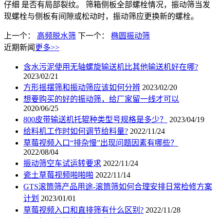
仔细 是否有局部裂纹。 筛箱侧板全部螺栓情况，振动筛当发
现螺栓与侧板有间隙或松动时，振动筛应更换新的螺栓。
上一个：
高频脱水筛
下一个：
椭圆振动筛
近期新闻
更多>>
含水污泥使用无轴螺旋输送机比其他输送机好在哪?
2023/02/21
方形摇摆筛和振动筛应该如何分辨
2023/02/20
想要购买的好的振动筛，给厂家留一线才可以
2020/06/25
800皮带输送机托辊种类型号规格是多少？
2023/04/19
给料机工作时如何调节给料量?
2022/11/24
草莓视频入口“排杂慢”出现问题因素有哪些？
2022/08/04
振动筛空车试运转要求
2022/11/24
瓷土草莓视频啪啪啪
2022/11/14
GTS滚筒筛产品用途-滚筒筛如何合理安排日常检修方案
计划
2023/01/01
草莓视频入口和直排筛有什么区别?
2022/11/28