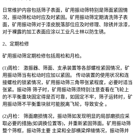
日常维护内容包括筛子表面，矿用振动筛特别是筛面紧固情
况，振动筛松动时应及时紧固。矿用振动筛定期清洗筛子表
面，矿用振动筛对于漆皮脱落部位应及时修理、除锈并涂漆，
对于裸露的加工表面应涂以工业凡士林以防生锈。
2、定期检修
矿用振动筛定期检修包括周检和月检。
(1)周检： 激振器、筛面、支承装置等各部螺栓紧固情况，矿
用振动筛当有松动时应加以紧固。 传动装置的使用状况和连
接螺栓的锁紧情况，矿用振动筛三角带张紧程度，必要时适当
张紧。振动筛 筛子时，矿用振动筛须特别注意查看在飞轮上
的不平衡重块固定得是否可靠，如固定不牢，筛子运转时，矿
用振动筛不平衡重块就可能脱离飞轮，导致安全 。
(2)月检： 筛面磨损情况，振动筛如发现明显的局部磨损应采
取必要的措施(如调换位置等)，并重新紧固筛面。矿用振动筛
整个筛框，振动筛主要 主梁和全部横梁焊缝情况，振动筛并