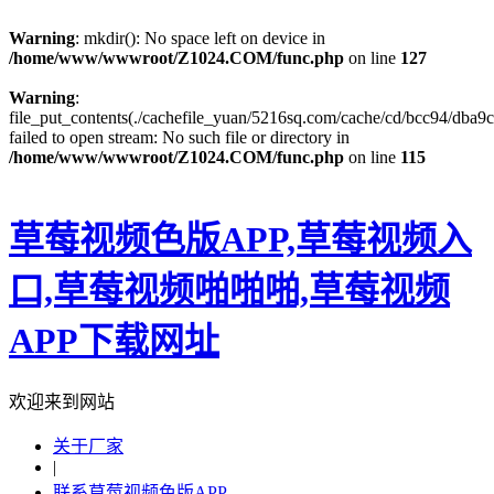
Warning
: mkdir(): No space left on device in
/home/www/wwwroot/Z1024.COM/func.php
on line
127
Warning
:
file_put_contents(./cachefile_yuan/5216sq.com/cache/cd/bcc94/dba9c
failed to open stream: No such file or directory in
/home/www/wwwroot/Z1024.COM/func.php
on line
115
草莓视频色版APP,草莓视频入
口,草莓视频啪啪啪,草莓视频
APP下载网址
欢迎来到网站
关于厂家
|
联系草莓视频色版APP