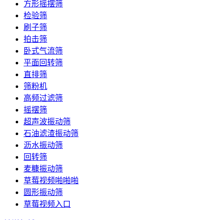
方形摇摆筛
检验筛
刷子筛
拍击筛
卧式气流筛
平面回转筛
直排筛
筛粉机
高频过滤筛
摇摆筛
超声波振动筛
石油滤渣振动筛
沥水振动筛
回转筛
麦糠振动筛
草莓视频啪啪啪
圆形振动筛
草莓视频入口