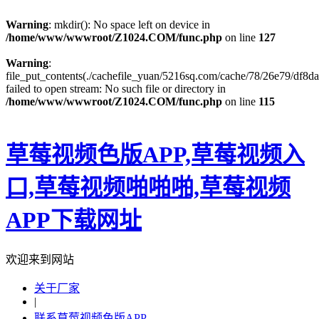
Warning
: mkdir(): No space left on device in
/home/www/wwwroot/Z1024.COM/func.php
on line
127
Warning
:
file_put_contents(./cachefile_yuan/5216sq.com/cache/78/26e79/df8da
failed to open stream: No such file or directory in
/home/www/wwwroot/Z1024.COM/func.php
on line
115
草莓视频色版APP,草莓视频入
口,草莓视频啪啪啪,草莓视频
APP下载网址
欢迎来到网站
关于厂家
|
联系草莓视频色版APP