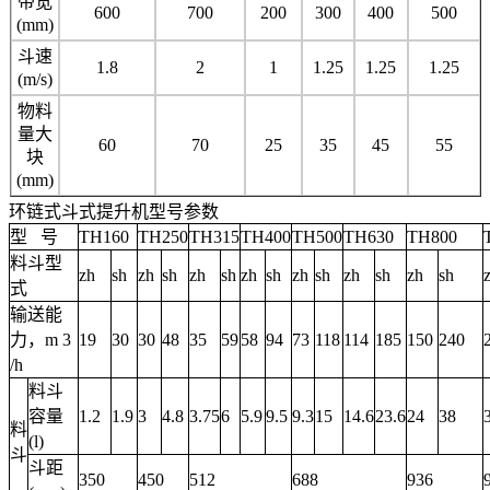
带宽
600
700
200
300
400
500
(mm)
斗速
1.8
2
1
1.25
1.25
1.25
(m/s)
物料
量大
60
70
25
35
45
55
块
(mm)
环链式斗式提升机型号参数
型 号
TH160
TH250
TH315
TH400
TH500
TH630
TH800
料斗型
zh
sh
zh
sh
zh
sh
zh
sh
zh
sh
zh
sh
zh
sh
式
输送能
力，m 3
19
30
30
48
35
59
58
94
73
118
114
185
150
240
/h
料斗
容量
1.2
1.9
3
4.8
3.75
6
5.9
9.5
9.3
15
14.6
23.6
24
38
料
(l)
斗
斗距
350
450
512
688
936