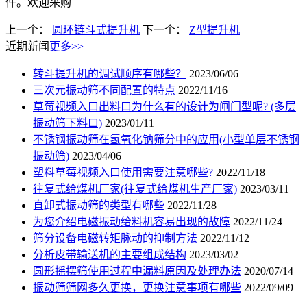
件。欢迎采购
上一个：
圆环链斗式提升机
下一个：
Z型提升机
近期新闻
更多>>
转斗提升机的调试顺序有哪些？
2023/06/06
三次元振动筛不同配置的特点
2022/11/16
草莓视频入口出料口为什么有的设计为闸门型呢? (多层
振动筛下料口)
2023/01/11
不锈钢振动筛在氢氧化钠筛分中的应用(小型单层不锈钢
振动筛)
2023/04/06
塑料草莓视频入口使用需要注意哪些?
2022/11/18
往复式给煤机厂家(往复式给煤机生产厂家)
2023/03/11
直卸式振动筛的类型有哪些
2022/11/28
为您介绍电磁振动给料机容易出现的故障
2022/11/24
筛分设备电磁转矩脉动的抑制方法
2022/11/12
分析皮带输送机的主要组成结构
2023/03/02
圆形摇摆筛使用过程中漏料原因及处理办法
2020/07/14
振动筛筛网多久更换，更换注意事项有哪些
2022/09/09