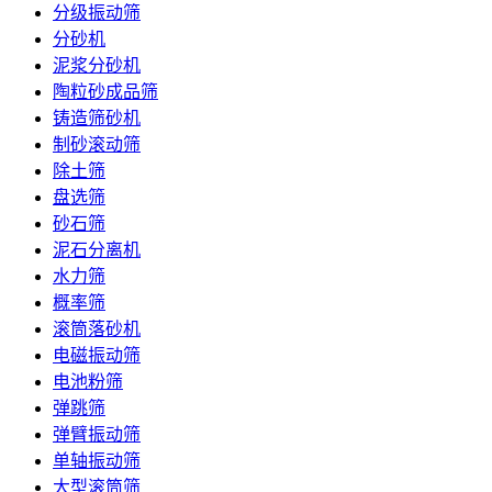
分级振动筛
分砂机
泥浆分砂机
陶粒砂成品筛
铸造筛砂机
制砂滚动筛
除土筛
盘选筛
砂石筛
泥石分离机
水力筛
概率筛
滚筒落砂机
电磁振动筛
电池粉筛
弹跳筛
弹臂振动筛
单轴振动筛
大型滚筒筛