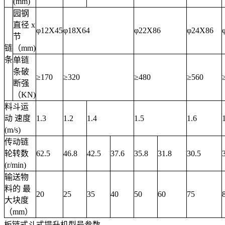
(mm)
园钢
直径 x
φ12X45
φ18X64
φ22X86
φ24X86
节
链
（mm)
条
单链
条破
≥170
≥320
≥480
≥560
断强
（KN)
料斗运
动 速度
1.3
1.2
1.4
1.5
1.6
(m/s)
传动链
轮转数
62.5
46.8
42.5
37.6
35.8
31.8
30.5
(r/min)
输送物
料的 最
20
25
35
40
50
60
75
大块度
（mm）
板链式斗式提升机型号参数