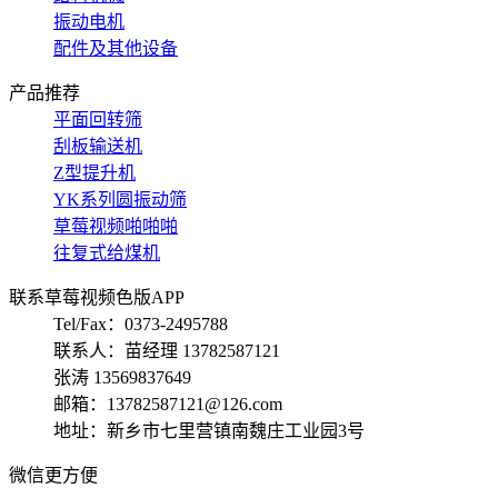
振动电机
配件及其他设备
产品推荐
平面回转筛
刮板输送机
Z型提升机
YK系列圆振动筛
草莓视频啪啪啪
往复式给煤机
联系草莓视频色版APP
Tel/Fax：0373-2495788
联系人：苗经理 13782587121
张涛 13569837649
邮箱：13782587121@126.com
地址：新乡市七里营镇南魏庄工业园3号
微信更方便