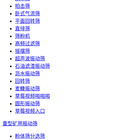
拍击筛
卧式气流筛
平面回转筛
直排筛
筛粉机
高频过滤筛
摇摆筛
超声波振动筛
石油滤渣振动筛
沥水振动筛
回转筛
麦糠振动筛
草莓视频啪啪啪
圆形振动筛
草莓视频入口
重型矿用振动筛
粉体筛分选筛