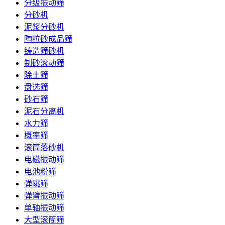
分级振动筛
分砂机
泥浆分砂机
陶粒砂成品筛
铸造筛砂机
制砂滚动筛
除土筛
盘选筛
砂石筛
泥石分离机
水力筛
概率筛
滚筒落砂机
电磁振动筛
电池粉筛
弹跳筛
弹臂振动筛
单轴振动筛
大型滚筒筛