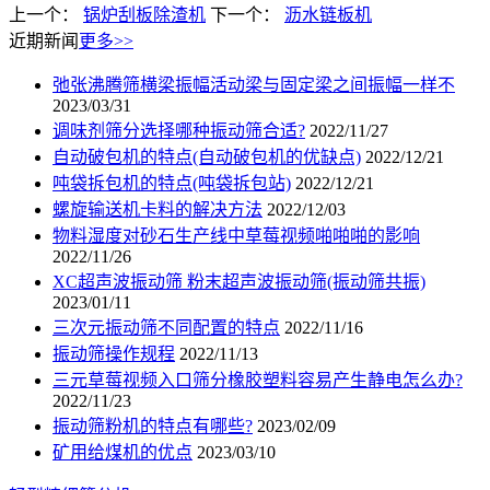
上一个：
锅炉刮板除渣机
下一个：
沥水链板机
近期新闻
更多>>
弛张沸腾筛横梁振幅活动梁与固定梁之间振幅一样不
2023/03/31
调味剂筛分选择哪种振动筛合适?
2022/11/27
自动破包机的特点(自动破包机的优缺点)
2022/12/21
吨袋拆包机的特点(吨袋拆包站)
2022/12/21
螺旋输送机卡料的解决方法
2022/12/03
物料湿度对砂石生产线中草莓视频啪啪啪的影响
2022/11/26
XC超声波振动筛 粉末超声波振动筛(振动筛共振)
2023/01/11
三次元振动筛不同配置的特点
2022/11/16
振动筛操作规程
2022/11/13
三元草莓视频入口筛分橡胶塑料容易产生静电怎么办?
2022/11/23
振动筛粉机的特点有哪些?
2023/02/09
矿用给煤机的优点
2023/03/10