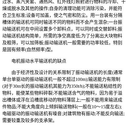
过水、蒸汽夹套、通热风、红外线灯照射进行物料的冷却、干
燥或脱水及其他的操作;自身的清理功能可消除污染，并能符
合卫生标准;设备可加盖，使之气密和防尘。用一台装有分隔
槽体的输送机可同时输送不同的物料而不会产生混杂;一台振
动输送机可在中间设置多个卸料点，可以同时或交替卸料;振
动输送机结构简单，所需的净空高度低;为了分离出大块物料
及粗筛，可以加筛板;振动输送机一般需要的功率较低，特别
是固有频率(自然频率)型。
电机振动水平输送机的缺点
由于经济性及设计的关系限制了振动输送机的长度(通常
单台单驱动的振动输送机一般不超过100m);输送能力有限制
(对于30m长的振动输送机其能力为350t/h);不能输送粘结性的
物料，能使某些物料碎裂;不能输送含气的物料，因为易于溢
出槽体或浮在沿槽底移动的物料薄层上;一般不能用来输送成
件物品;不能大角度向上倾斜输送物料(一般在10～15度左右);
电磁驱动的振动输送机有噪音;对建筑物有振动;不能反向输送;
需要较重及较多的支承架。