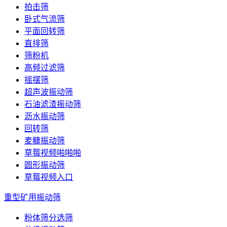
拍击筛
卧式气流筛
平面回转筛
直排筛
筛粉机
高频过滤筛
摇摆筛
超声波振动筛
石油滤渣振动筛
沥水振动筛
回转筛
麦糠振动筛
草莓视频啪啪啪
圆形振动筛
草莓视频入口
重型矿用振动筛
粉体筛分选筛