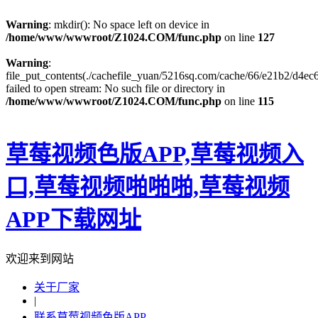
Warning
: mkdir(): No space left on device in
/home/www/wwwroot/Z1024.COM/func.php
on line
127
Warning
:
file_put_contents(./cachefile_yuan/5216sq.com/cache/66/e21b2/d4ec6
failed to open stream: No such file or directory in
/home/www/wwwroot/Z1024.COM/func.php
on line
115
草莓视频色版APP,草莓视频入
口,草莓视频啪啪啪,草莓视频
APP下载网址
欢迎来到网站
关于厂家
|
联系草莓视频色版APP