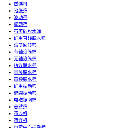
磁选机
弛张筛
波动筛
振网筛
石英砂脱水筛
矿用直线脱水筛
滚筒回转筛
有轴滚筒筛
无轴滚筒筛
精煤脱水筛
直线脱水筛
高频脱水筛
矿用振动筛
椭圆振动筛
电磁振网筛
悬臂筛
筛沙机
筛煤机
自定中心振动筛