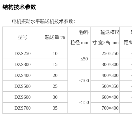
结构技术参数
电机振动水平输送机
技术参数：
物料
输送槽尺
型号
输送量 t/h
粒径 mm
寸 宽×高 mm
距离
DZS250
10
250×250
≤50
DZS300
15
300×300
DZS400
20
400×300
≤100
DZS500
25
500×350
DZS600
30
600×400
≤150
DZS700
35
700×400