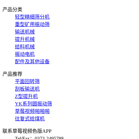
产品分类
轻型精细筛分机
重型矿用振动筛
输送机械
提升机械
给料机械
振动电机
配件及其他设备
产品推荐
平面回转筛
刮板输送机
Z型提升机
YK系列圆振动筛
草莓视频啪啪啪
往复式给煤机
联系草莓视频色版APP
Tel/Fax：0373-2495788