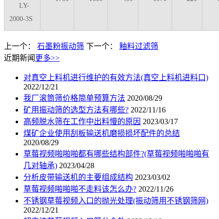
LY-
2000-3S
上一个：
石墨粉振动筛
下一个：
釉料过滤筛
近期新闻
更多>>
对真空上料机进行维护的有效方法(真空上料机进料口)
2022/12/21
我厂滚筒筛价格简单预算方法
2020/08/29
矿用振动筛的选型方法有哪些?
2022/11/16
高频脱水筛在工作中出料慢的原因
2023/03/17
煤矿企业使用刮板输送机磨损损坏配件的总结
2020/08/29
草莓视频啪啪啪都有哪些结构部件?(草莓视频啪啪啪有
几对轴承)
2023/04/28
分析皮带输送机的主要组成结构
2023/03/02
草莓视频啪啪啪不走料该怎么办?
2022/11/26
不锈钢草莓视频入口的抛光处理(振动筛用不锈钢筛网)
2022/12/21