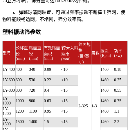
20立方/小时，筛分量可达100-2000公斤/时。
5、弹跳球清网装置，可通过频率振动不断撞击筛网，使
物料能顺畅透网，不堵网，筛分效率高。
塑料振动筛参数
筛面规
较
公称直
筛面直
有效筛面
大入料
格
振次
功率
型号
层数
径
径
面积
粒度
(Rpm)
(kw)
(目/英
(mm)
(mm)
(mm)
(mm)
寸)
LY-400
400
340
0.09
<10
1460
0.18
LY-600
600
530
0.22
<10
1460
0.25
LY-800
800
720
0.4
<15
1460
0.55
LY-
1000
900
0.63
<15
1460
0.75
1000
2-325
1-3
LY-
1200
1100
0.95
<15
1460
1.1
1200
LY-
1500
1400
1.5
<15
1460
2.2
1500
LY-