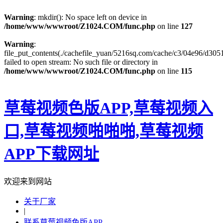
Warning
: mkdir(): No space left on device in
/home/www/wwwroot/Z1024.COM/func.php
on line
127
Warning
:
file_put_contents(./cachefile_yuan/5216sq.com/cache/c3/04e96/d3051
failed to open stream: No such file or directory in
/home/www/wwwroot/Z1024.COM/func.php
on line
115
草莓视频色版APP,草莓视频入
口,草莓视频啪啪啪,草莓视频
APP下载网址
欢迎来到网站
关于厂家
|
联系草莓视频色版APP