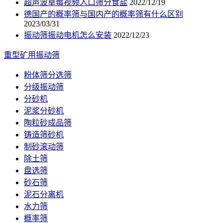
超声波草莓视频入口筛分食盐
2022/12/19
德国产的概率筛与国内产的概率筛有什么区别
2023/03/31
振动筛振动电机怎么安装
2022/12/23
重型矿用振动筛
粉体筛分选筛
分级振动筛
分砂机
泥浆分砂机
陶粒砂成品筛
铸造筛砂机
制砂滚动筛
除土筛
盘选筛
砂石筛
泥石分离机
水力筛
概率筛