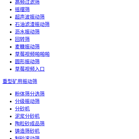
高频过滤筛
摇摆筛
超声波振动筛
石油滤渣振动筛
沥水振动筛
回转筛
麦糠振动筛
草莓视频啪啪啪
圆形振动筛
草莓视频入口
重型矿用振动筛
粉体筛分选筛
分级振动筛
分砂机
泥浆分砂机
陶粒砂成品筛
铸造筛砂机
制砂滚动筛