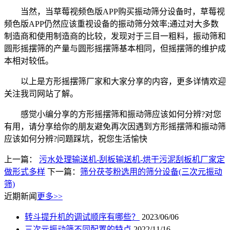
当然，当草莓视频色版APP购买振动筛分设备时，草莓视
频色版APP仍然应该重视设备的振动筛分效率;通过对大多数
制造商和使用制造商的比较，发现对于三目一粗料，振动筛和
圆形摇摆筛的产量与圆形摇摆筛基本相同，但摇摆筛的维护成
本相对较低。
以上是方形摇摆筛厂家和大家分享的内容，更多详情欢迎
关注我司网站了解。
感觉小编分享的方形摇摆筛和振动筛应该如何分辨?对您
有用，请分享给你的朋友避免再次因遇到方形摇摆筛和振动筛
应该如何分辨?问题踩坑，祝您生活愉快
上一篇：
污水处理输送机-刮板输送机-烘干污泥刮板机厂家定
做形式多样
下一篇：
筛分茯苓粉选用的筛分设备(三次元振动
筛)
近期新闻
更多>>
转斗提升机的调试顺序有哪些？
2023/06/06
三次元振动筛不同配置的特点
2022/11/16