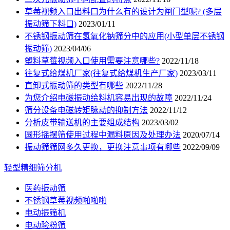
草莓视频入口出料口为什么有的设计为闸门型呢? (多层
振动筛下料口)
2023/01/11
不锈钢振动筛在氢氧化钠筛分中的应用(小型单层不锈钢
振动筛)
2023/04/06
塑料草莓视频入口使用需要注意哪些?
2022/11/18
往复式给煤机厂家(往复式给煤机生产厂家)
2023/03/11
直卸式振动筛的类型有哪些
2022/11/28
为您介绍电磁振动给料机容易出现的故障
2022/11/24
筛分设备电磁转矩脉动的抑制方法
2022/11/12
分析皮带输送机的主要组成结构
2023/03/02
圆形摇摆筛使用过程中漏料原因及处理办法
2020/07/14
振动筛筛网多久更换，更换注意事项有哪些
2022/09/09
轻型精细筛分机
医药振动筛
不锈钢草莓视频啪啪啪
电动振筛机
电动验粉筛