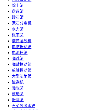
除土筛
盘选筛
砂石筛
泥石分离机
水力筛
概率筛
滚筒落砂机
电磁振动筛
电池粉筛
弹跳筛
弹臂振动筛
单轴振动筛
大型滚筒筛
磁选机
弛张筛
波动筛
振网筛
石英砂脱水筛