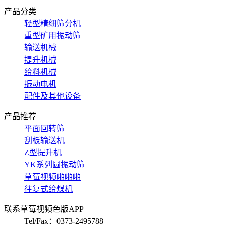
产品分类
轻型精细筛分机
重型矿用振动筛
输送机械
提升机械
给料机械
振动电机
配件及其他设备
产品推荐
平面回转筛
刮板输送机
Z型提升机
YK系列圆振动筛
草莓视频啪啪啪
往复式给煤机
联系草莓视频色版APP
Tel/Fax：0373-2495788