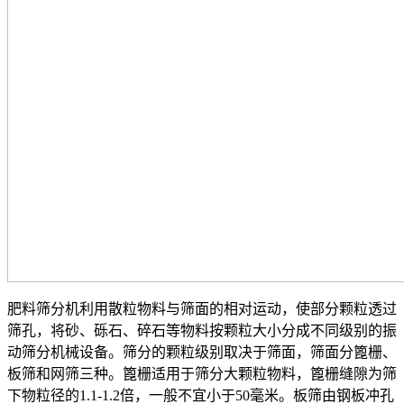
肥料筛分机利用散粒物料与筛面的相对运动，使部分颗粒透过
筛孔，将砂、砾石、碎石等物料按颗粒大小分成不同级别的振
动筛分机械设备。筛分的颗粒级别取决于筛面，筛面分篦栅、
板筛和网筛三种。篦栅适用于筛分大颗粒物料，篦栅缝隙为筛
下物粒径的1.1-1.2倍，一般不宜小于50毫米。板筛由钢板冲孔