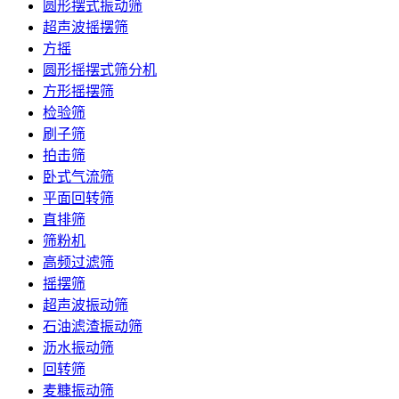
圆形摆式振动筛
超声波摇摆筛
方摇
圆形摇摆式筛分机
方形摇摆筛
检验筛
刷子筛
拍击筛
卧式气流筛
平面回转筛
直排筛
筛粉机
高频过滤筛
摇摆筛
超声波振动筛
石油滤渣振动筛
沥水振动筛
回转筛
麦糠振动筛