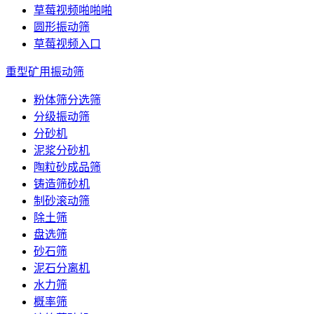
草莓视频啪啪啪
圆形振动筛
草莓视频入口
重型矿用振动筛
粉体筛分选筛
分级振动筛
分砂机
泥浆分砂机
陶粒砂成品筛
铸造筛砂机
制砂滚动筛
除土筛
盘选筛
砂石筛
泥石分离机
水力筛
概率筛