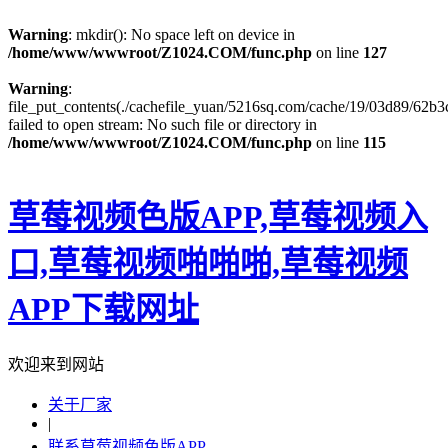
Warning
: mkdir(): No space left on device in
/home/www/wwwroot/Z1024.COM/func.php
on line
127
Warning
:
file_put_contents(./cachefile_yuan/5216sq.com/cache/19/03d89/62b3c
failed to open stream: No such file or directory in
/home/www/wwwroot/Z1024.COM/func.php
on line
115
草莓视频色版APP,草莓视频入
口,草莓视频啪啪啪,草莓视频
APP下载网址
欢迎来到网站
关于厂家
|
联系草莓视频色版APP