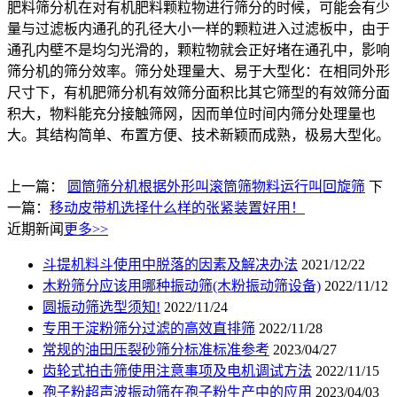
肥料筛分机在对有机肥料颗粒物进行筛分的时候，可能会有少
量与过滤板内通孔的孔径大小一样的颗粒进入过滤板中，由于
通孔内壁不是均匀光滑的，颗粒物就会正好堵在通孔中，影响
筛分机的筛分效率。筛分处理量大、易于大型化：在相同外形
尺寸下，有机肥筛分机有效筛分面积比其它筛型的有效筛分面
积大，物料能充分接触筛网，因而单位时间内筛分处理量也
大。其结构简单、布置方便、技术新颖而成熟，极易大型化。
上一篇：
圆筒筛分机根据外形叫滚筒筛物料运行叫回旋筛
下
一篇：
移动皮带机选择什么样的张紧装置好用！
近期新闻
更多>>
斗提机料斗使用中脱落的因素及解决办法
2021/12/22
木粉筛分应该用哪种振动筛(木粉振动筛设备)
2022/11/12
圆振动筛选型须知!
2022/11/24
专用于淀粉筛分过滤的高效直排筛
2022/11/28
常规的油田压裂砂筛分标准标准参考
2023/04/27
齿轮式拍击筛使用注意事项及电机调试方法
2022/11/15
孢子粉超声波振动筛在孢子粉生产中的应用
2023/04/03