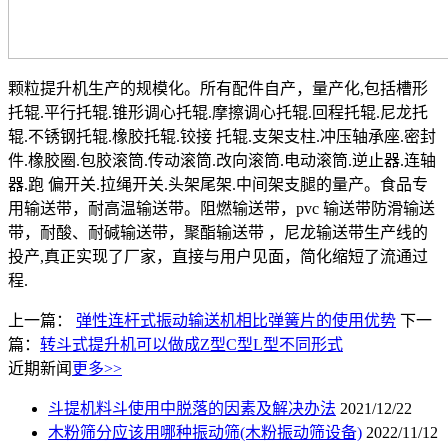
颗粒提升机生产的规模化。所有配件自产，量产化,包括槽形
托辊.平行托辊.锥形调心托辊.摩擦调心托辊.回程托辊.尼龙托
辊.不锈钢托辊.橡胶托辊.铰接 托辊.支架支柱.冲压轴承座.密封
件.橡胶圈.包胶滚筒.传动滚筒.改向滚筒.电动滚筒.逆止器.连轴
器.跑 偏开关.拉绳开关.头架尾架.中间架支腿的量产。食品专
用输送带，耐高温输送带。阻燃输送带，pvc 输送带防滑输送
带，耐酸、耐碱输送带，聚酯输送带 ，尼龙输送带生产线的
投产,真正实现了厂家，直接与用户见面，简化缩短了流通过
程.
上一篇：
弹性连杆式振动输送机相比弹簧片的使用优势
下一
篇：
转斗式提升机可以做成Z型C型L型不同形式
近期新闻
更多>>
斗提机料斗使用中脱落的因素及解决办法
2021/12/22
木粉筛分应该用哪种振动筛(木粉振动筛设备)
2022/11/12