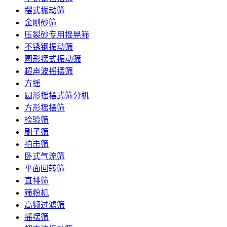
摆式振动筛
金刚砂筛
压裂砂专用摇晃筛
不锈钢振动筛
圆形摆式振动筛
超声波摇摆筛
方摇
圆形摇摆式筛分机
方形摇摆筛
检验筛
刷子筛
拍击筛
卧式气流筛
平面回转筛
直排筛
筛粉机
高频过滤筛
摇摆筛