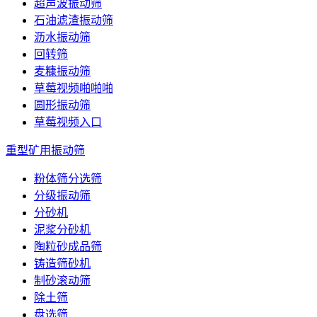
超声波振动筛
石油滤渣振动筛
沥水振动筛
回转筛
麦糠振动筛
草莓视频啪啪啪
圆形振动筛
草莓视频入口
重型矿用振动筛
粉体筛分选筛
分级振动筛
分砂机
泥浆分砂机
陶粒砂成品筛
铸造筛砂机
制砂滚动筛
除土筛
盘选筛