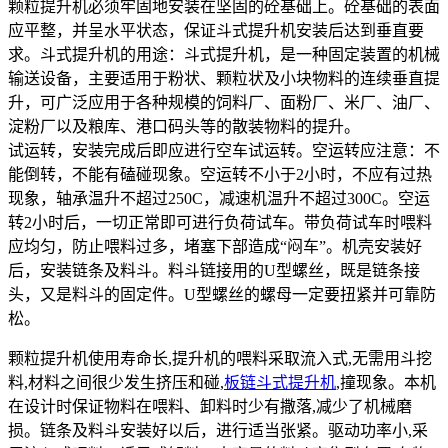
颗粒提升机必须牢固地安装在坚固的砼基础上。砼基础的表面
应平整，并呈水平状态，保证斗式提升机安装后达到垂直要
求。斗式提升机的用途：斗式提升机，是一种固定装置的机械
输送设备，主要适用于粉状、颗粒状及小块物料的连续垂直提
升，可广泛应用于各种规模的饲料厂、面粉厂、米厂、油厂、
淀粉厂以及粮库、港口码头等的散装物料的提升。
试运转，安装完成后即应进行空车试运转。空运转应注意：不
能倒转，不能有磕碰现象。空运转不小于2小时，不应有过热
现象，轴承温升不超过250C，减速机温升不超过300C。空运
转2小时后，一切正常即可进行负荷试车。带负荷试车时喂料
应均匀，防止喂料过多，堵塞下部造成“闷车”。机壳安装好
后，安装链条及料斗。料斗链接用的U型螺丝，既是链条接
头，又是料斗的固定件。U型螺丝的螺母一定要扭紧并可靠防
松。
颗粒提升机使用寿命长,提升机的喂料采取流入式,无需用斗挖
料,材料之间很少发生挤压和碰,
板链斗式提升机
,撞现象。本机
在设计时保证物料在喂料、卸料时少有撒落,减少了机械磨
损。链条及料斗安装好以后，进行适当张紧。驱动功率小,采