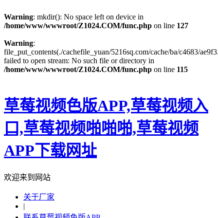
Warning
: mkdir(): No space left on device in
/home/www/wwwroot/Z1024.COM/func.php
on line
127
Warning
:
file_put_contents(./cachefile_yuan/5216sq.com/cache/ba/c4683/ae9f3.
failed to open stream: No such file or directory in
/home/www/wwwroot/Z1024.COM/func.php
on line
115
草莓视频色版APP,草莓视频入
口,草莓视频啪啪啪,草莓视频
APP下载网址
欢迎来到网站
关于厂家
|
联系草莓视频色版APP