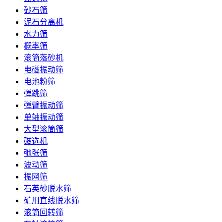
砂石筛
泥石分离机
水力筛
概率筛
滚筒落砂机
电磁振动筛
电池粉筛
弹跳筛
弹臂振动筛
单轴振动筛
大型滚筒筛
磁选机
弛张筛
波动筛
振网筛
石英砂脱水筛
矿用直线脱水筛
滚筒回转筛