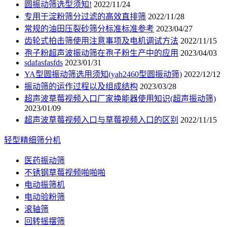
圆振动筛选型须知!
2022/11/24
专用于淀粉筛分过滤的高效直排筛
2022/11/28
常规的油田压裂砂筛分标准标准参考
2023/04/27
齿轮式拍击筛使用注意事项及电机调试方法
2022/11/15
孢子粉超声波振动筛在孢子粉生产中的应用
2023/04/03
sdafasfasfds
2023/01/31
YA型圆振动筛选用须知(yah2460型圆振动筛)
2022/12/12
振动筛的运作过程以及组成结构
2023/03/28
超声波草莓视频入口厂家换能器使用知识(超声振动筛)
2023/01/09
超声波草莓视频入口与草莓视频入口的区别
2022/11/15
轻型精细筛分机
医药振动筛
不锈钢草莓视频啪啪啪
电动振筛机
电动验粉筛
滚轴筛
回转摇摆筛