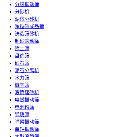
分级振动筛
分砂机
泥浆分砂机
陶粒砂成品筛
铸造筛砂机
制砂滚动筛
除土筛
盘选筛
砂石筛
泥石分离机
水力筛
概率筛
滚筒落砂机
电磁振动筛
电池粉筛
弹跳筛
弹臂振动筛
单轴振动筛
大型滚筒筛