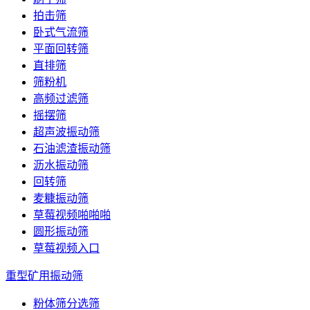
拍击筛
卧式气流筛
平面回转筛
直排筛
筛粉机
高频过滤筛
摇摆筛
超声波振动筛
石油滤渣振动筛
沥水振动筛
回转筛
麦糠振动筛
草莓视频啪啪啪
圆形振动筛
草莓视频入口
重型矿用振动筛
粉体筛分选筛