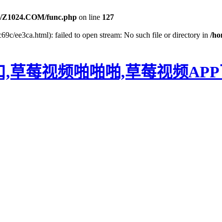
/Z1024.COM/func.php
on line
127
9c/ee3ca.html): failed to open stream: No such file or directory in
/h
口,草莓视频啪啪啪,草莓视频AP