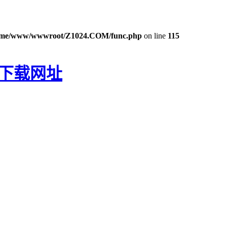
ome/www/wwwroot/Z1024.COM/func.php
on line
115
P下载网址