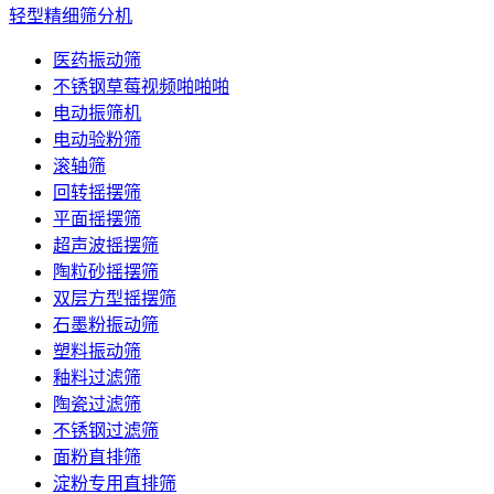
轻型精细筛分机
医药振动筛
不锈钢草莓视频啪啪啪
电动振筛机
电动验粉筛
滚轴筛
回转摇摆筛
平面摇摆筛
超声波摇摆筛
陶粒砂摇摆筛
双层方型摇摆筛
石墨粉振动筛
塑料振动筛
釉料过滤筛
陶瓷过滤筛
不锈钢过滤筛
面粉直排筛
淀粉专用直排筛