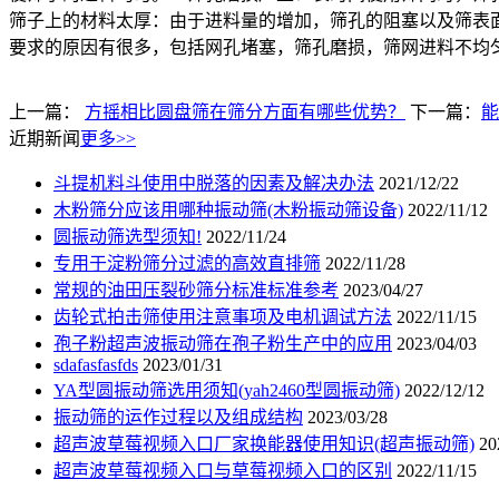
筛子上的材料太厚：由于进料量的增加，筛孔的阻塞以及筛表
要求的原因有很多，包括网孔堵塞，筛孔磨损，筛网进料不均
上一篇：
方摇相比圆盘筛在筛分方面有哪些优势？
下一篇：
能
近期新闻
更多>>
斗提机料斗使用中脱落的因素及解决办法
2021/12/22
木粉筛分应该用哪种振动筛(木粉振动筛设备)
2022/11/12
圆振动筛选型须知!
2022/11/24
专用于淀粉筛分过滤的高效直排筛
2022/11/28
常规的油田压裂砂筛分标准标准参考
2023/04/27
齿轮式拍击筛使用注意事项及电机调试方法
2022/11/15
孢子粉超声波振动筛在孢子粉生产中的应用
2023/04/03
sdafasfasfds
2023/01/31
YA型圆振动筛选用须知(yah2460型圆振动筛)
2022/12/12
振动筛的运作过程以及组成结构
2023/03/28
超声波草莓视频入口厂家换能器使用知识(超声振动筛)
20
超声波草莓视频入口与草莓视频入口的区别
2022/11/15