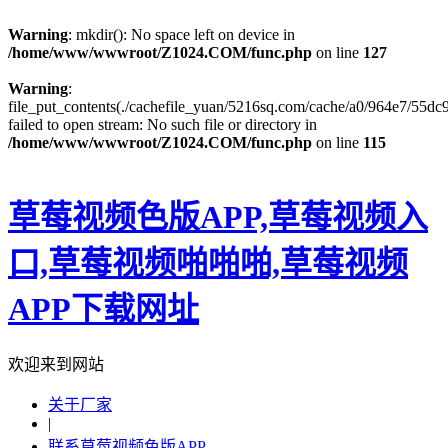
Warning
: mkdir(): No space left on device in
/home/www/wwwroot/Z1024.COM/func.php
on line
127
Warning
:
file_put_contents(./cachefile_yuan/5216sq.com/cache/a0/964e7/55dc9
failed to open stream: No such file or directory in
/home/www/wwwroot/Z1024.COM/func.php
on line
115
草莓视频色版APP,草莓视频入
口,草莓视频啪啪啪,草莓视频
APP下载网址
欢迎来到网站
关于厂家
|
联系草莓视频色版APP