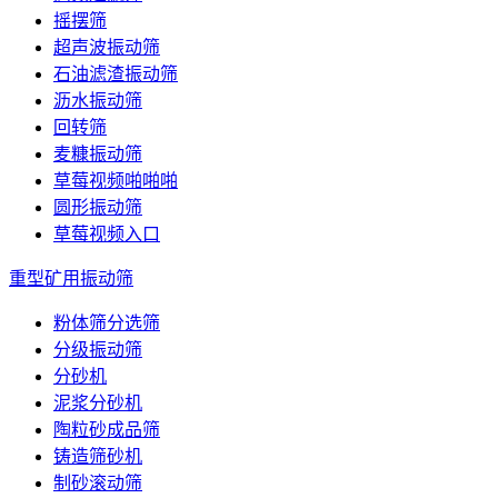
摇摆筛
超声波振动筛
石油滤渣振动筛
沥水振动筛
回转筛
麦糠振动筛
草莓视频啪啪啪
圆形振动筛
草莓视频入口
重型矿用振动筛
粉体筛分选筛
分级振动筛
分砂机
泥浆分砂机
陶粒砂成品筛
铸造筛砂机
制砂滚动筛