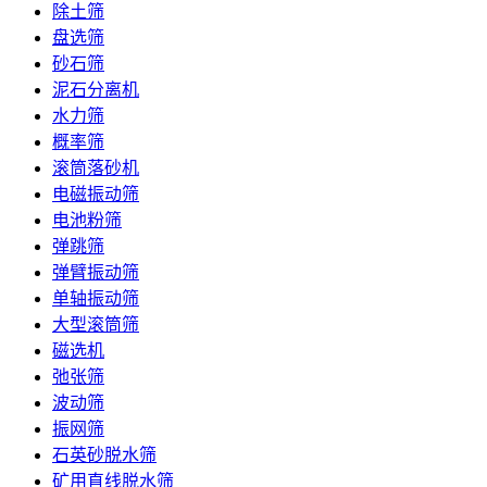
除土筛
盘选筛
砂石筛
泥石分离机
水力筛
概率筛
滚筒落砂机
电磁振动筛
电池粉筛
弹跳筛
弹臂振动筛
单轴振动筛
大型滚筒筛
磁选机
弛张筛
波动筛
振网筛
石英砂脱水筛
矿用直线脱水筛