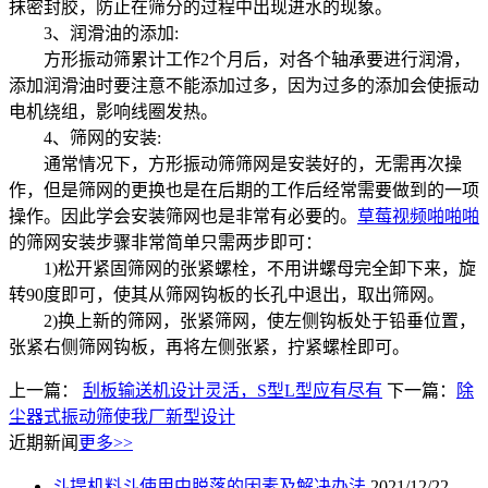
抹密封胶，防止在筛分的过程中出现进水的现象。
3、润滑油的添加:
方形振动筛累计工作2个月后，对各个轴承要进行润滑，
添加润滑油时要注意不能添加过多，因为过多的添加会使振动
电机绕组，影响线圈发热。
4、筛网的安装:
通常情况下，方形振动筛筛网是安装好的，无需再次操
作，但是筛网的更换也是在后期的工作后经常需要做到的一项
操作。因此学会安装筛网也是非常有必要的。
草莓视频啪啪啪
的筛网安装步骤非常简单只需两步即可：
1)松开紧固筛网的张紧螺栓，不用讲螺母完全卸下来，旋
转90度即可，使其从筛网钩板的长孔中退出，取出筛网。
2)换上新的筛网，张紧筛网，使左侧钩板处于铅垂位置，
张紧右侧筛网钩板，再将左侧张紧，拧紧螺栓即可。
上一篇：
刮板输送机设计灵活，S型L型应有尽有
下一篇：
除
尘器式振动筛使我厂新型设计
近期新闻
更多>>
斗提机料斗使用中脱落的因素及解决办法
2021/12/22