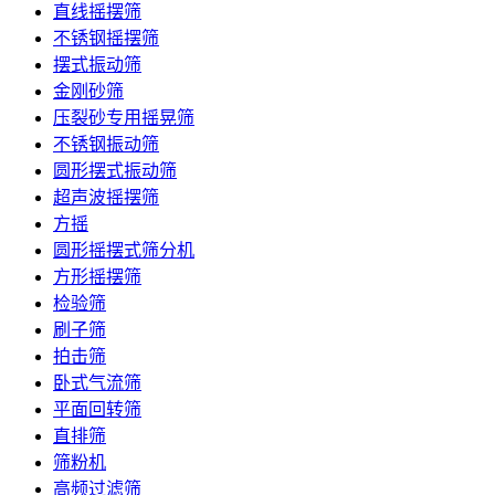
直线摇摆筛
不锈钢摇摆筛
摆式振动筛
金刚砂筛
压裂砂专用摇晃筛
不锈钢振动筛
圆形摆式振动筛
超声波摇摆筛
方摇
圆形摇摆式筛分机
方形摇摆筛
检验筛
刷子筛
拍击筛
卧式气流筛
平面回转筛
直排筛
筛粉机
高频过滤筛