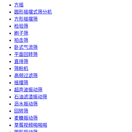
方摇
圆形摇摆式筛分机
方形摇摆筛
检验筛
刷子筛
拍击筛
卧式气流筛
平面回转筛
直排筛
筛粉机
高频过滤筛
摇摆筛
超声波振动筛
石油滤渣振动筛
沥水振动筛
回转筛
麦糠振动筛
草莓视频啪啪啪