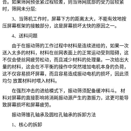
合。如果筛网预张紧过程较差，则当筛网底部的受力层较紧
时，筛网未分层;
3、当筛机工作时，屏幕下方的距离太大，不能有效地按
压屏幕框架的接触部分，这是屏幕损坏太快的原因之一。
4、送料问题
由于在振动筛的工作过程中材料是连续进给的，如果一次
送入太多的材料，材料在丝网表面上的正常运动受到阻碍，这
不仅会使丝网疲劳松动，而且减少材料的处理量。一次给出大
量的材料，这会在不平衡的操作中突然增加电机本身的负荷，
这不仅容易损坏屏幕，而且容易造成振动电机的损坏，因此须
均匀 放置材料时喂入材料。
在强烈冲击的进给模式下，振动筛须配备缓冲料斗。 材
料对屏幕的直接影响将消耗振动源产生的激振力，这更可能导
致屏幕损坏和屏幕疲劳。
振动筛锥孔轴承及圆柱孔轴承的拆卸方法
1、核心的拆卸