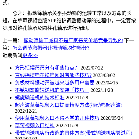
式。
总之：振动筛轴承关乎振动筛的运转正常以及寿命的长
短，在草莓视频色版APP维护调整振动筛的过程中，一定要按
步骤对锥孔轴承及圆柱孔轴承进行拆卸。
上一篇：
振动筛偷工减料不是厂家恶意价格竞争导致的
下一
篇：
怎么调节激振器让振动筛均匀筛分？
近期新闻
更多>>
方形摇摆筛筛分有哪些特点？
2022/07/22
直线摇摆筛在换筛网时有哪些技巧?
2023/03/02
负极材料振动筛被越来越多用户需要
2023/04/15
不锈钢螺旋输送机的安装「技巧」
2022/11/28
螺旋输送机的技术标准
2022/11/28
超声波草莓视频入口提高精度方法(振动筛超声波)
2022/12/21
使用草莓视频入口不得不学的几种技巧
2020/05/24
草莓视频入口结构
2022/11/28
带式输送机实行改造的具体方案(带式输送机实验过程)
2023/03/02