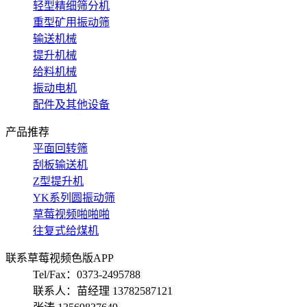
轻型精细筛分机
重型矿用振动筛
输送机械
提升机械
给料机械
振动电机
配件及其他设备
产品推荐
平面回转筛
刮板输送机
Z型提升机
YK系列圆振动筛
草莓视频啪啪啪
往复式给煤机
联系草莓视频色版APP
Tel/Fax：0373-2495788
联系人：苗经理 13782587121