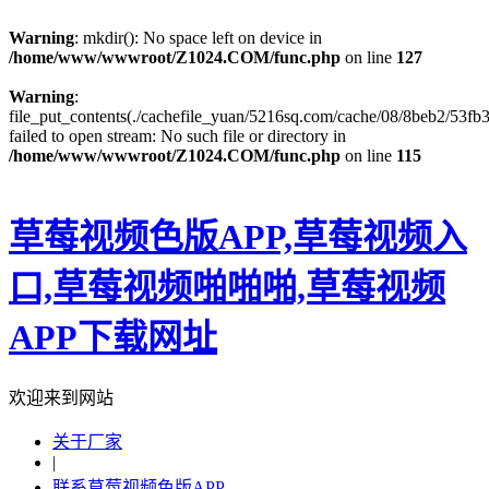
Warning
: mkdir(): No space left on device in
/home/www/wwwroot/Z1024.COM/func.php
on line
127
Warning
:
file_put_contents(./cachefile_yuan/5216sq.com/cache/08/8beb2/53fb3
failed to open stream: No such file or directory in
/home/www/wwwroot/Z1024.COM/func.php
on line
115
草莓视频色版APP,草莓视频入
口,草莓视频啪啪啪,草莓视频
APP下载网址
欢迎来到网站
关于厂家
|
联系草莓视频色版APP