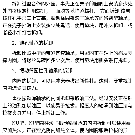
拆卸过盈合作的外圈，事先正在壳子的圆周上安装多少处
外圈挤压螺杆用螺钉，一面均等地拧紧螺杆.一方面拆卸.该署
螺杆孔平常盖上盲塞，振动筛圆锥滚子轴承等的辨别型轴承，
正在壳子挡海上安装多少处黑话，使用垫块，用冲床拆卸，或
者轻小扣打着拆卸。
2、锥孔轴承的拆卸
拆卸比照中型的带紧定套轴承，用紧固正在轴上的档块支
撑内圈，将螺丝母转回多少次后，使用垫块用榔头敲打拆卸。
3、振动筛圆柱孔轴承的拆卸
内圈的拆卸，可以用冲床器拔出新俭朴。这时，要重视让
内圈遭受其拔力。
重型振动筛轴承的内圈拆卸采取油压法。经过安装正在轴
上的油孔加以油压，以使易于拉拔。幅度大的轴承则油压法与
拉拔夹具并用，停止拆卸工作。
NU型、NJ型圆柱滚子振动筛轴承的内圈拆卸可以使用感
应加热法。正在短光阴内加热全体，使内圈膨胀后拉拔的形