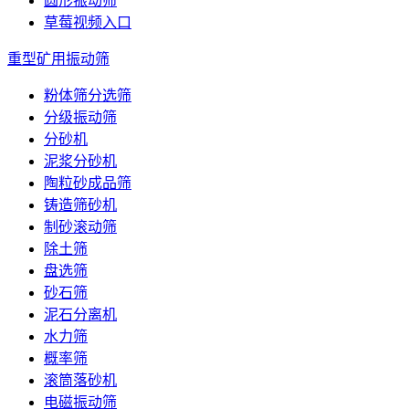
圆形振动筛
草莓视频入口
重型矿用振动筛
粉体筛分选筛
分级振动筛
分砂机
泥浆分砂机
陶粒砂成品筛
铸造筛砂机
制砂滚动筛
除土筛
盘选筛
砂石筛
泥石分离机
水力筛
概率筛
滚筒落砂机
电磁振动筛