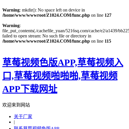
Warning
: mkdir(): No space left on device in
/home/www/wwwroot/Z1024.COM/func.php
on line
127
Warning
:
file_put_contents(./cachefile_yuan/5216sq.com/cache/e2/a1439/bb225
failed to open stream: No such file or directory in
/home/www/wwwroot/Z1024.COM/func.php
on line
115
草莓视频色版APP,草莓视频入
口,草莓视频啪啪啪,草莓视频
APP下载网址
欢迎来到网站
关于厂家
|
联系草莓视频色版APP