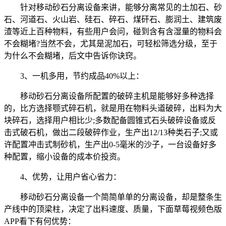
针对移动砂石分离设备来讲，能够分离常见的土加石、砂
石、河道石、火山岩、硅石、碎石、煤矸石、膨润土、建筑废
渣等近上百种物料，有些用户会问，碰到含有含湿量的物料会
不会糊堵?当然不会，尤其是泥加石，可轻松筛选分级，至于
为什么不会糊堵，后文中告诉你诀窍。
3、一机多用，节约成品40%以上：
移动砂石分离设备所配置的破碎主机是能够好多种选择
的，比方选择颚式碎石机，就是用在物料头道破碎，出料为大
块碎石，选择用户相比少;多数配备圆锥式石头破碎设备或反
击式破石机，做出二段破碎作业，生产出12/13种类石子;又或
许配置冲击式制砂机，生产出0-5毫米的沙子，一台设备好多
种配置，缩小设备的成本价投资。
4、优势，让用户省心省力：
移动砂石分离设备一个简简单单的分离设备，却是整条生
产线中的顶梁柱，决定了出料速度、质量，下面草莓视频色版
APP看下有何优势：