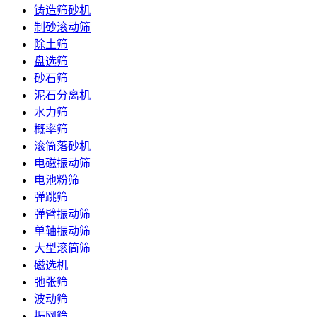
铸造筛砂机
制砂滚动筛
除土筛
盘选筛
砂石筛
泥石分离机
水力筛
概率筛
滚筒落砂机
电磁振动筛
电池粉筛
弹跳筛
弹臂振动筛
单轴振动筛
大型滚筒筛
磁选机
弛张筛
波动筛
振网筛