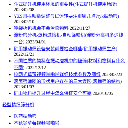
斗式提升机使用环境的重要性(斗式提升机使用场所)
2023/02/08
YZS圆振动筛调整与试运转要注重哪几点?(yk振动筛)
2023/05/10
吨袋拆包机会不会污染物料
2022/11/27
淀粉筛分机-淀粉过筛机-自动筛粉机(淀粉分离机多少钱
一台)
2023/04/01
矿用振动筛设备安装前要检查哪些(矿用振动筛生产)
2022/12/21
不同性质的物料在振动磨机中的破碎(材料和物料有什么
不同)
2022/12/12
拉网式草莓视频啪啪啪详细技术参数及图纸
2023/03/23
滚筒筛筛网的形状用户存在的三大误区(滚桶筛的结构)
2023/01/03
矿山物料提升过程中怎么保证安全可靠
2020/10/05
轻型精细筛分机
医药振动筛
不锈钢草莓视频啪啪啪