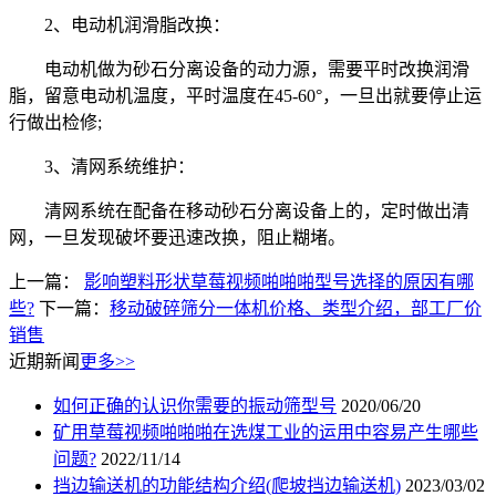
2、电动机润滑脂改换：
电动机做为砂石分离设备的动力源，需要平时改换润滑
脂，留意电动机温度，平时温度在45-60°，一旦出就要停止运
行做出检修;
3、清网系统维护：
清网系统在配备在移动砂石分离设备上的，定时做出清
网，一旦发现破坏要迅速改换，阻止糊堵。
上一篇：
影响塑料形状草莓视频啪啪啪型号选择的原因有哪
些?
下一篇：
移动破碎筛分一体机价格、类型介绍，部工厂价
销售
近期新闻
更多>>
如何正确的认识你需要的振动筛型号
2020/06/20
矿用草莓视频啪啪啪在选煤工业的运用中容易产生哪些
问题?
2022/11/14
挡边输送机的功能结构介绍(爬坡挡边输送机)
2023/03/02