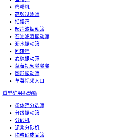
筛粉机
高频过滤筛
摇摆筛
超声波振动筛
石油滤渣振动筛
沥水振动筛
回转筛
麦糠振动筛
草莓视频啪啪啪
圆形振动筛
草莓视频入口
重型矿用振动筛
粉体筛分选筛
分级振动筛
分砂机
泥浆分砂机
陶粒砂成品筛