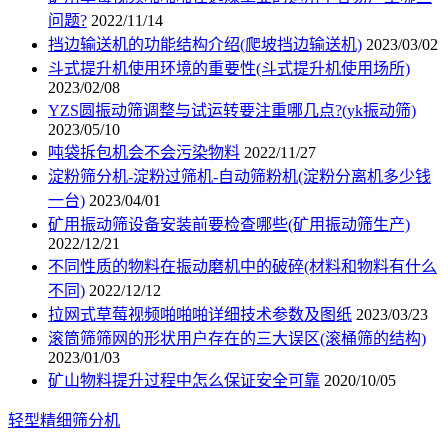
问题?
2022/11/14
挡边输送机的功能结构介绍(爬坡挡边输送机)
2023/03/02
斗式提升机使用环境的重要性(斗式提升机使用场所)
2023/02/08
YZS圆振动筛调整与试运转要注重哪几点?(yk振动筛)
2023/05/10
吨袋拆包机会不会污染物料
2022/11/27
淀粉筛分机-淀粉过筛机-自动筛粉机(淀粉分离机多少钱
一台)
2023/04/01
矿用振动筛设备安装前要检查哪些(矿用振动筛生产)
2022/12/21
不同性质的物料在振动磨机中的破碎(材料和物料有什么
不同)
2022/12/12
拉网式草莓视频啪啪啪详细技术参数及图纸
2023/03/23
滚筒筛筛网的形状用户存在的三大误区(滚桶筛的结构)
2023/01/03
矿山物料提升过程中怎么保证安全可靠
2020/10/05
轻型精细筛分机