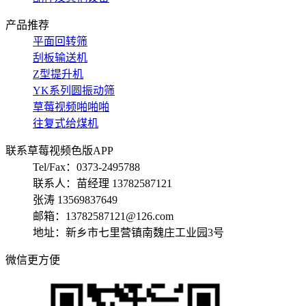
产品推荐
平面回转筛
刮板输送机
Z型提升机
YK系列圆振动筛
草莓视频啪啪啪
往复式给煤机
联系草莓视频色版APP
Tel/Fax：0373-2495788
联系人：苗经理 13782587121
张涛 13569837649
邮箱：13782587121@126.com
地址：新乡市七里营镇南魏庄工业园3号
微信更方便