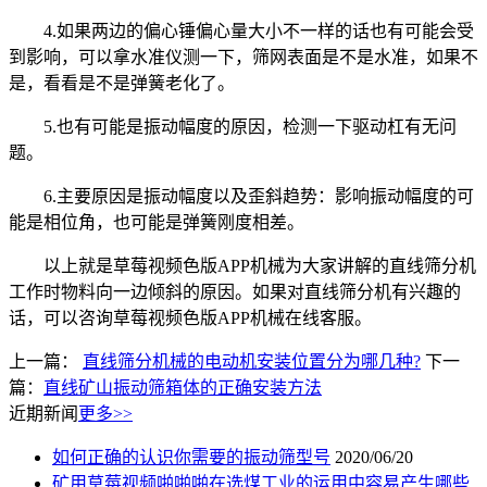
4.如果两边的偏心锤偏心量大小不一样的话也有可能会受
到影响，可以拿水准仪测一下，筛网表面是不是水准，如果不
是，看看是不是弹簧老化了。
5.也有可能是振动幅度的原因，检测一下驱动杠有无问
题。
6.主要原因是振动幅度以及歪斜趋势：影响振动幅度的可
能是相位角，也可能是弹簧刚度相差。
以上就是草莓视频色版APP机械为大家讲解的直线筛分机
工作时物料向一边倾斜的原因。如果对直线筛分机有兴趣的
话，可以咨询草莓视频色版APP机械在线客服。
上一篇：
直线筛分机械的电动机安装位置分为哪几种?
下一
篇：
直线矿山振动筛箱体的正确安装方法
近期新闻
更多>>
如何正确的认识你需要的振动筛型号
2020/06/20
矿用草莓视频啪啪啪在选煤工业的运用中容易产生哪些