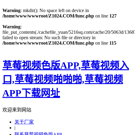
Warning
: mkdir(): No space left on device in
/home/www/wwwroot/Z1024.COM/func.php
on line
127
Warning
:
file_put_contents(./cachefile_yuan/5216sq.com/cache/20/5063d/13687
failed to open stream: No such file or directory in
/home/www/wwwroot/Z1024.COM/func.php
on line
115
草莓视频色版APP,草莓视频入
口,草莓视频啪啪啪,草莓视频
APP下载网址
欢迎来到网站
关于厂家
|
联系草莓视频色版APP