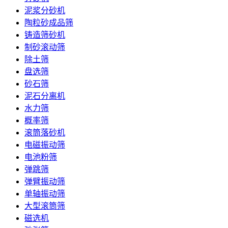
泥浆分砂机
陶粒砂成品筛
铸造筛砂机
制砂滚动筛
除土筛
盘选筛
砂石筛
泥石分离机
水力筛
概率筛
滚筒落砂机
电磁振动筛
电池粉筛
弹跳筛
弹臂振动筛
单轴振动筛
大型滚筒筛
磁选机