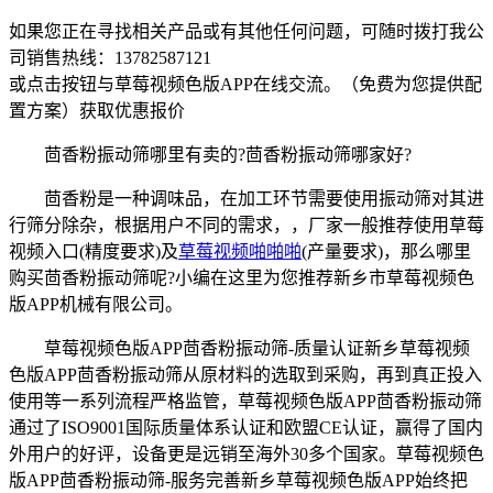
如果您正在寻找相关产品或有其他任何问题，可随时拨打我公
司销售热线：
13782587121
或点击按钮与草莓视频色版APP在线交流。（免费为您提供配
置方案）
获取优惠报价
茴香粉振动筛哪里有卖的?茴香粉振动筛哪家好?
茴香粉是一种调味品，在加工环节需要使用振动筛对其进
行筛分除杂，根据用户不同的需求，，厂家一般推荐使用草莓
视频入口(精度要求)及
草莓视频啪啪啪
(产量要求)，那么哪里
购买茴香粉振动筛呢?小编在这里为您推荐新乡市草莓视频色
版APP机械有限公司。
草莓视频色版APP茴香粉振动筛-质量认证新乡草莓视频
色版APP茴香粉振动筛从原材料的选取到采购，再到真正投入
使用等一系列流程严格监管，草莓视频色版APP茴香粉振动筛
通过了ISO9001国际质量体系认证和欧盟CE认证，赢得了国内
外用户的好评，设备更是远销至海外30多个国家。草莓视频色
版APP茴香粉振动筛-服务完善新乡草莓视频色版APP始终把