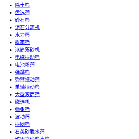
除土筛
盘选筛
砂石筛
泥石分离机
水力筛
概率筛
滚筒落砂机
电磁振动筛
电池粉筛
弹跳筛
弹臂振动筛
单轴振动筛
大型滚筒筛
磁选机
弛张筛
波动筛
振网筛
石英砂脱水筛