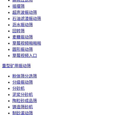
高频过滤筛
摇摆筛
超声波振动筛
石油滤渣振动筛
沥水振动筛
回转筛
麦糠振动筛
草莓视频啪啪啪
圆形振动筛
草莓视频入口
重型矿用振动筛
粉体筛分选筛
分级振动筛
分砂机
泥浆分砂机
陶粒砂成品筛
铸造筛砂机
制砂滚动筛