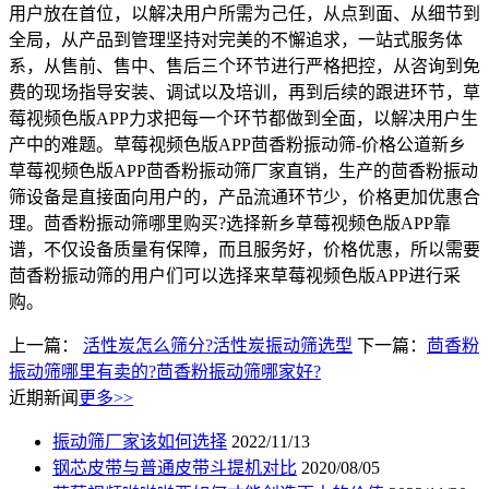
用户放在首位，以解决用户所需为己任，从点到面、从细节到
全局，从产品到管理坚持对完美的不懈追求，一站式服务体
系，从售前、售中、售后三个环节进行严格把控，从咨询到免
费的现场指导安装、调试以及培训，再到后续的跟进环节，草
莓视频色版APP力求把每一个环节都做到全面，以解决用户生
产中的难题。草莓视频色版APP茴香粉振动筛-价格公道新乡
草莓视频色版APP茴香粉振动筛厂家直销，生产的茴香粉振动
筛设备是直接面向用户的，产品流通环节少，价格更加优惠合
理。茴香粉振动筛哪里购买?选择新乡草莓视频色版APP靠
谱，不仅设备质量有保障，而且服务好，价格优惠，所以需要
茴香粉振动筛的用户们可以选择来草莓视频色版APP进行采
购。
上一篇：
活性炭怎么筛分?活性炭振动筛选型
下一篇：
茴香粉
振动筛哪里有卖的?茴香粉振动筛哪家好?
近期新闻
更多>>
振动筛厂家该如何选择
2022/11/13
钢芯皮带与普通皮带斗提机对比
2020/08/05