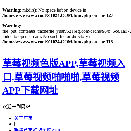
Warning
: mkdir(): No space left on device in
/home/www/wwwroot/Z1024.COM/func.php
on line
127
Warning
:
file_put_contents(./cachefile_yuan/5216sq.com/cache/96/b46cd/1a072
failed to open stream: No such file or directory in
/home/www/wwwroot/Z1024.COM/func.php
on line
115
草莓视频色版APP,草莓视频入
口,草莓视频啪啪啪,草莓视频
APP下载网址
欢迎来到网站
关于厂家
|
联系草莓视频色版APP