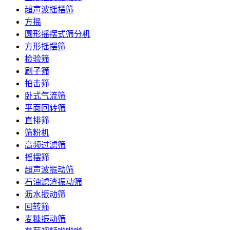
超声波摇摆筛
方摇
圆形摇摆式筛分机
方形摇摆筛
检验筛
刷子筛
拍击筛
卧式气流筛
平面回转筛
直排筛
筛粉机
高频过滤筛
摇摆筛
超声波振动筛
石油滤渣振动筛
沥水振动筛
回转筛
麦糠振动筛