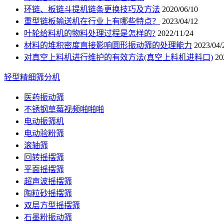
环链、板链斗提机链条更换技巧及方法
2020/06/10
重型链板输送机在行业上有哪些特点？
2023/04/12
叶轮给料机的物料处理过程是怎样的?
2022/11/24
材料的堆积密度直接影响圆形振动筛的处理能力
2023/04/
对真空上料机进行维护的有效方法(真空上料机进料口)
20
轻型精细筛分机
医药振动筛
不锈钢草莓视频啪啪啪
电动振筛机
电动验粉筛
滚轴筛
回转摇摆筛
平面摇摆筛
超声波摇摆筛
陶粒砂摇摆筛
双层方型摇摆筛
石墨粉振动筛