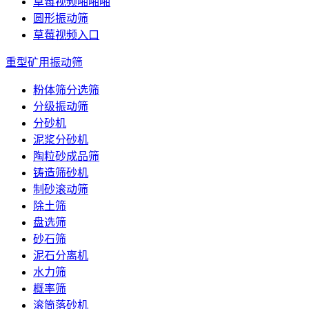
草莓视频啪啪啪
圆形振动筛
草莓视频入口
重型矿用振动筛
粉体筛分选筛
分级振动筛
分砂机
泥浆分砂机
陶粒砂成品筛
铸造筛砂机
制砂滚动筛
除土筛
盘选筛
砂石筛
泥石分离机
水力筛
概率筛
滚筒落砂机