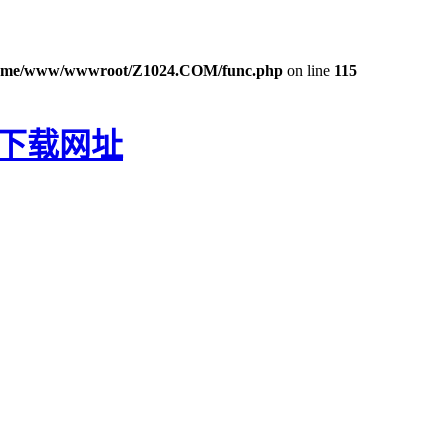
ome/www/wwwroot/Z1024.COM/func.php
on line
115
P下载网址