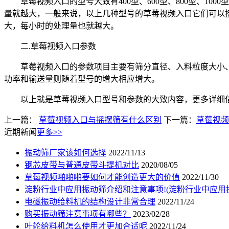
草莓视频入口的型号大致有400型、600型、800型、100
量就越大，一般来说，以上几种型号的草莓视频入口它们可以接受
大，每小时的处理量也就越大。
二.草莓视频入口参数
草莓视频入口的参数项目主要有筛分直径、入料粒度大小、
功率和输送量则随着型号的增大相应增大。
以上就是草莓视频入口型号和参数的大致内容，更多详细信息
上一篇：
草莓视频入口与摇摆筛有什么区别
下一篇：
草莓视频
近期新闻
更多>>
振动筛厂家该如何选择
2022/11/13
钢芯皮带与普通皮带斗提机对比
2020/08/05
草莓视频啪啪啪要如何才能创造更大的价值
2022/11/30
淀粉行业中应用振动筛介绍和注意事项!(淀粉行业中应用
电磁振动给料机的结构设计非常合理
2022/11/24
购买振动筛注意事项有哪些？
2023/02/28
叶轮给料机怎么使用才更加合适呢
2022/11/24