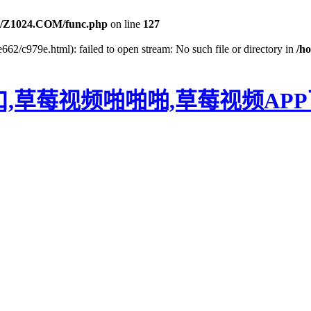
/Z1024.COM/func.php
on line
127
662/c979e.html): failed to open stream: No such file or directory in
/h
口,草莓视频啪啪啪,草莓视频AP