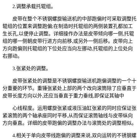
2.调整承载托辊组。
皮带在整个不锈钢螺旋输送机的中部跑偏时可采取调整托
辊组的位置来调整跑偏;在制造时托辊组的两侧装置孔都加工
生长孔,以便停止调整。详细操作办法是皮带倾向哪一侧,托辊
组的哪一侧朝皮带行进方向前移,或另外一侧后移。皮带向上
方向跑偏则托辊组的下位处应当向左挪动,托辊组的上位处向
右挪动。
3.张紧处的调整。
皮带张紧处的调整是不锈钢螺旋输送机跑偏调整的一个十
分重要的环节。重锤张紧处上部的两个改向滚筒除了应垂直于
皮带长度方向以外,还应当垂直于重力垂线,即保证其轴中
心线程度。运用螺旋张紧或液压油缸张紧的同时应保证张
紧滚筒的两个轴承座同时平移,从而保证滚筒轴线与皮带纵向
方向垂直。详细的皮带跑偏的调整办法与滚筒处的调整相似。
4.相关于单向皮带线跑偏的调整来说,双向运转的不锈钢螺