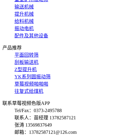
输送机械
提升机械
给料机械
振动电机
配件及其他设备
产品推荐
平面回转筛
刮板输送机
Z型提升机
YK系列圆振动筛
草莓视频啪啪啪
往复式给煤机
联系草莓视频色版APP
Tel/Fax：0373-2495788
联系人：苗经理 13782587121
张涛 13569837649
邮箱：13782587121@126.com