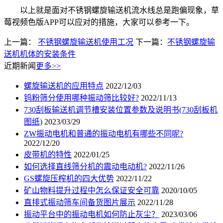
以上就是面对不锈钢螺旋输送机流水线总是跑偏现象，草
莓视频色版APP可以应对的措施，大家可以参考一下。
上一篇：
不锈钢螺旋输送机使用工况
下一篇：
不锈钢螺旋输
送机机体的安装条件
近期新闻
更多>>
螺旋输送机的应用特点
2022/12/03
钨粉筛分使用哪种振动筛比较好?
2022/11/13
730刮板输送机调节槽安装位置参数及说明书(730刮板机
图纸)
2023/03/29
ZW振动电机和普通的振动电机有哪些不同呢?
2022/12/20
皮带机的特性
2022/01/25
如何选择直线筛分机的震动电动机?
2022/11/26
GS螺旋压榨机的四大优势
2022/11/22
矿山物料提升过程中怎么保证安全可靠
2020/10/05
直排式振动筛车间备货图片展示
2022/11/28
振动平台中的振动电机如何防止灰尘？
2023/03/06