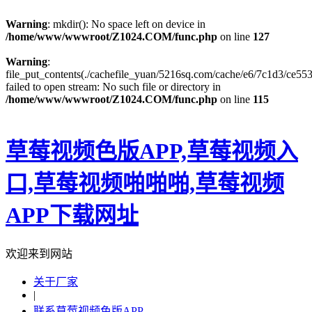
Warning
: mkdir(): No space left on device in
/home/www/wwwroot/Z1024.COM/func.php
on line
127
Warning
:
file_put_contents(./cachefile_yuan/5216sq.com/cache/e6/7c1d3/ce553
failed to open stream: No such file or directory in
/home/www/wwwroot/Z1024.COM/func.php
on line
115
草莓视频色版APP,草莓视频入
口,草莓视频啪啪啪,草莓视频
APP下载网址
欢迎来到网站
关于厂家
|
联系草莓视频色版APP