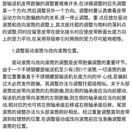
旋输送机皮带跑偏的调整要艰难许多,在详细调整时应先调整
某一个方向,然后调整另外一个方向。调整时要认真察看皮带
运动方向与跑偏趋向的关系,逐一停止调整。重 点应放在驱动
滚筒和改向滚筒的调整上,其次是托辊的调整与物料的落料点
的调整;同时应留意皮带在硫化接头时应使皮带断面长度方向
上的受力平均,在采用导链牵引时两侧的受力尽可能地相等。
5.调整驱动滚筒与改向滚筒位置。
驱动滚筒与改向滚筒的调整是皮带跑偏调整的重要环节。
由于一个不锈钢螺旋输送机至少有2到5个滚筒,一切滚筒的装
置位置要垂直于不锈钢螺旋输送机长度方向的中 心线,若偏斜
过大必然发作跑偏。其调整办法与调整托辊组相似。关于头部
滚筒如皮带向滚筒的右侧跑偏,则右侧的轴承座应当向前挪动,
保送机的皮带向滚筒的左侧跑偏,则左侧的轴承座应当向前挪
动,相对应的也可将左侧轴承座后移或右侧轴承座后移。尾部
滚筒的调整办法与头部滚筒刚好相反。经过重复调整直到皮带
调到较理想的位置,在调整驱动或改向滚筒前应当准确调整尾
滚筒的位置。