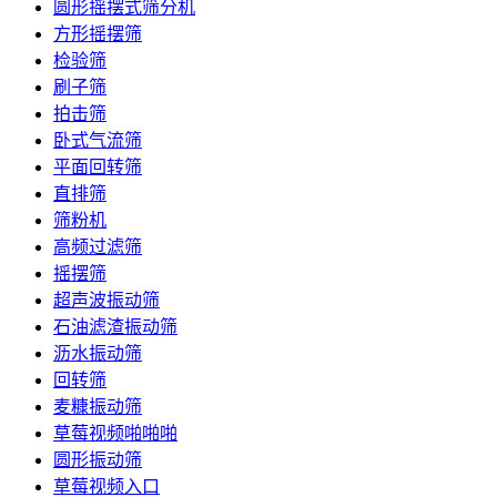
圆形摇摆式筛分机
方形摇摆筛
检验筛
刷子筛
拍击筛
卧式气流筛
平面回转筛
直排筛
筛粉机
高频过滤筛
摇摆筛
超声波振动筛
石油滤渣振动筛
沥水振动筛
回转筛
麦糠振动筛
草莓视频啪啪啪
圆形振动筛
草莓视频入口