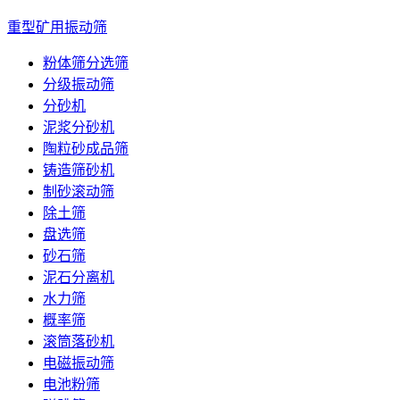
重型矿用振动筛
粉体筛分选筛
分级振动筛
分砂机
泥浆分砂机
陶粒砂成品筛
铸造筛砂机
制砂滚动筛
除土筛
盘选筛
砂石筛
泥石分离机
水力筛
概率筛
滚筒落砂机
电磁振动筛
电池粉筛