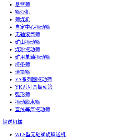
悬臂筛
筛沙机
筛煤机
自定中心振动筛
无轴滚筒筛
矿山振动筛
煤粉振动筛
矿用单轴振动筛
棒条筛
滚筒筛
YA系列圆振动筛
YK系列圆振动筛
弧形筛
振动脱水筛
直线等厚振动筛
输送机械
WLS型无轴螺旋输送机