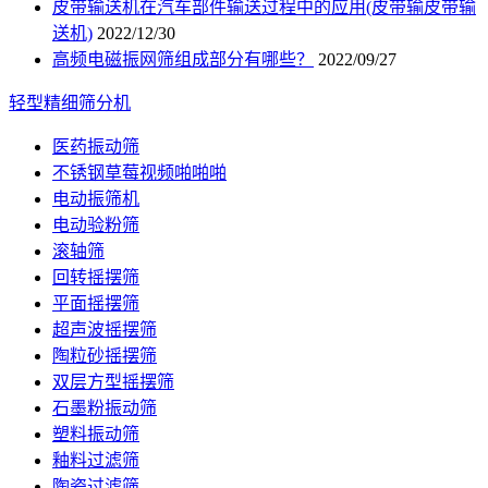
皮带输送机在汽车部件输送过程中的应用(皮带输皮带输
送机)
2022/12/30
高频电磁振网筛组成部分有哪些？
2022/09/27
轻型精细筛分机
医药振动筛
不锈钢草莓视频啪啪啪
电动振筛机
电动验粉筛
滚轴筛
回转摇摆筛
平面摇摆筛
超声波摇摆筛
陶粒砂摇摆筛
双层方型摇摆筛
石墨粉振动筛
塑料振动筛
釉料过滤筛
陶瓷过滤筛