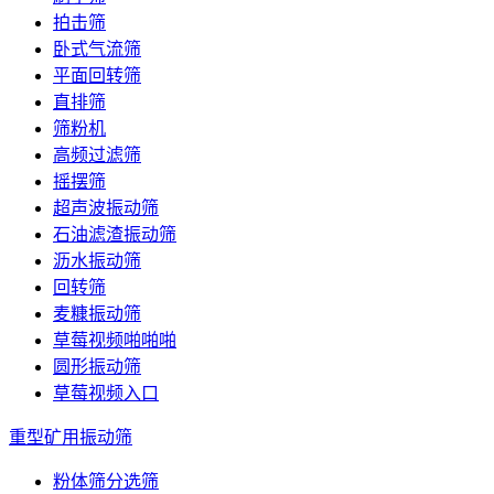
拍击筛
卧式气流筛
平面回转筛
直排筛
筛粉机
高频过滤筛
摇摆筛
超声波振动筛
石油滤渣振动筛
沥水振动筛
回转筛
麦糠振动筛
草莓视频啪啪啪
圆形振动筛
草莓视频入口
重型矿用振动筛
粉体筛分选筛