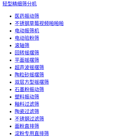
轻型精细筛分机
医药振动筛
不锈钢草莓视频啪啪啪
电动振筛机
电动验粉筛
滚轴筛
回转摇摆筛
平面摇摆筛
超声波摇摆筛
陶粒砂摇摆筛
双层方型摇摆筛
石墨粉振动筛
塑料振动筛
釉料过滤筛
陶瓷过滤筛
不锈钢过滤筛
面粉直排筛
淀粉专用直排筛