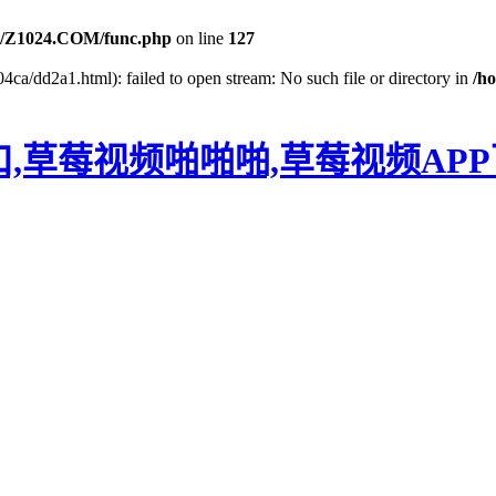
/Z1024.COM/func.php
on line
127
4ca/dd2a1.html): failed to open stream: No such file or directory in
/h
口,草莓视频啪啪啪,草莓视频AP