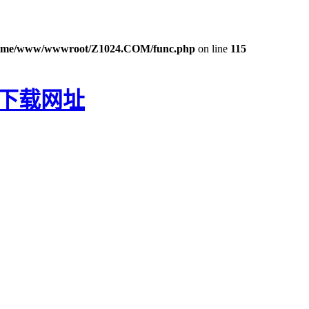
ome/www/wwwroot/Z1024.COM/func.php
on line
115
P下载网址