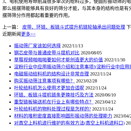
3、电机使用寿命削减很多单次的给料过多，使圆形
振动筛
的电
那么摇摆筛能够具有良好的筛分才能，与其本身的结构也是有
摆筛筛分作用都起着重要的作用。
上一篇：
皮带、环链、板链斗式提升机链轮轴承出问题处理
下
近期新闻
更多>>
振动筛厂家该如何选择
2022/11/13
钢芯皮带与普通皮带斗提机对比
2020/08/05
草莓视频啪啪啪要如何才能创造更大的价值
2022/11/30
淀粉行业中应用振动筛介绍和注意事项!(淀粉行业中应用
电磁振动给料机的结构设计非常合理
2022/11/24
购买振动筛注意事项有哪些？
2023/02/28
叶轮给料机怎么使用才更加合适呢
2022/11/24
环链、板链斗提机链条更换技巧及方法
2020/06/10
重型链板输送机在行业上有哪些特点？
2023/04/12
叶轮给料机的物料处理过程是怎样的?
2022/11/24
材料的堆积密度直接影响圆形振动筛的处理能力
2023/04/
对真空上料机进行维护的有效方法(真空上料机进料口)
20