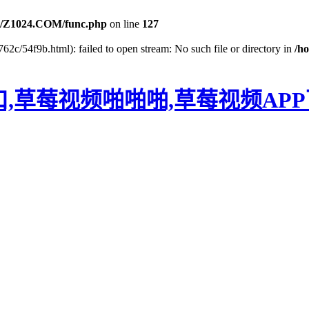
/Z1024.COM/func.php
on line
127
62c/54f9b.html): failed to open stream: No such file or directory in
/h
口,草莓视频啪啪啪,草莓视频AP