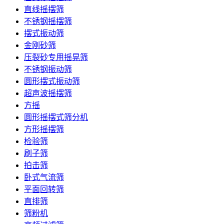
直线摇摆筛
不锈钢摇摆筛
摆式振动筛
金刚砂筛
压裂砂专用摇晃筛
不锈钢振动筛
圆形摆式振动筛
超声波摇摆筛
方摇
圆形摇摆式筛分机
方形摇摆筛
检验筛
刷子筛
拍击筛
卧式气流筛
平面回转筛
直排筛
筛粉机