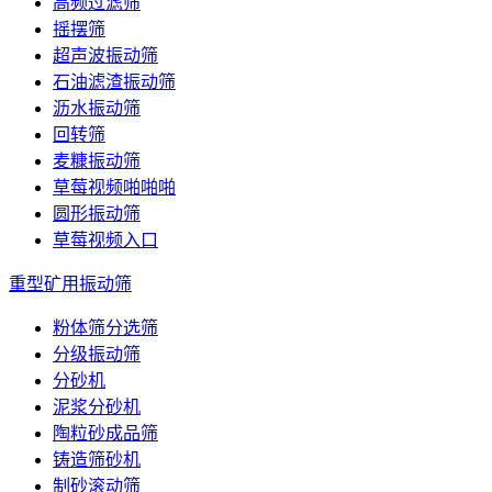
高频过滤筛
摇摆筛
超声波振动筛
石油滤渣振动筛
沥水振动筛
回转筛
麦糠振动筛
草莓视频啪啪啪
圆形振动筛
草莓视频入口
重型矿用振动筛
粉体筛分选筛
分级振动筛
分砂机
泥浆分砂机
陶粒砂成品筛
铸造筛砂机
制砂滚动筛