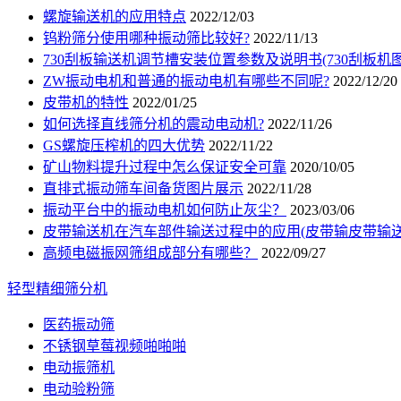
螺旋输送机的应用特点
2022/12/03
钨粉筛分使用哪种振动筛比较好?
2022/11/13
730刮板输送机调节槽安装位置参数及说明书(730刮板机图
ZW振动电机和普通的振动电机有哪些不同呢?
2022/12/20
皮带机的特性
2022/01/25
如何选择直线筛分机的震动电动机?
2022/11/26
GS螺旋压榨机的四大优势
2022/11/22
矿山物料提升过程中怎么保证安全可靠
2020/10/05
直排式振动筛车间备货图片展示
2022/11/28
振动平台中的振动电机如何防止灰尘？
2023/03/06
皮带输送机在汽车部件输送过程中的应用(皮带输皮带输送
高频电磁振网筛组成部分有哪些？
2022/09/27
轻型精细筛分机
医药振动筛
不锈钢草莓视频啪啪啪
电动振筛机
电动验粉筛