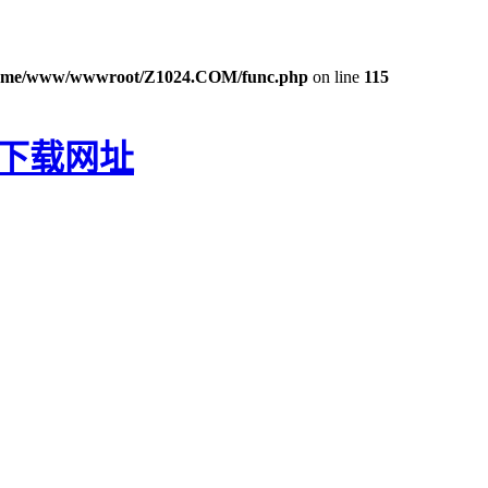
ome/www/wwwroot/Z1024.COM/func.php
on line
115
P下载网址