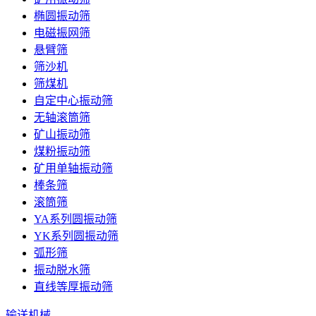
椭圆振动筛
电磁振网筛
悬臂筛
筛沙机
筛煤机
自定中心振动筛
无轴滚筒筛
矿山振动筛
煤粉振动筛
矿用单轴振动筛
棒条筛
滚筒筛
YA系列圆振动筛
YK系列圆振动筛
弧形筛
振动脱水筛
直线等厚振动筛
输送机械