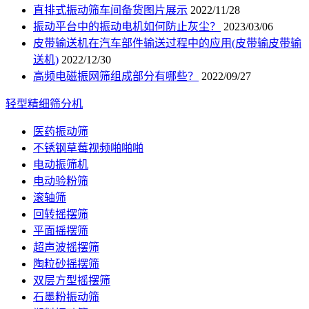
直排式振动筛车间备货图片展示
2022/11/28
振动平台中的振动电机如何防止灰尘？
2023/03/06
皮带输送机在汽车部件输送过程中的应用(皮带输皮带输
送机)
2022/12/30
高频电磁振网筛组成部分有哪些？
2022/09/27
轻型精细筛分机
医药振动筛
不锈钢草莓视频啪啪啪
电动振筛机
电动验粉筛
滚轴筛
回转摇摆筛
平面摇摆筛
超声波摇摆筛
陶粒砂摇摆筛
双层方型摇摆筛
石墨粉振动筛