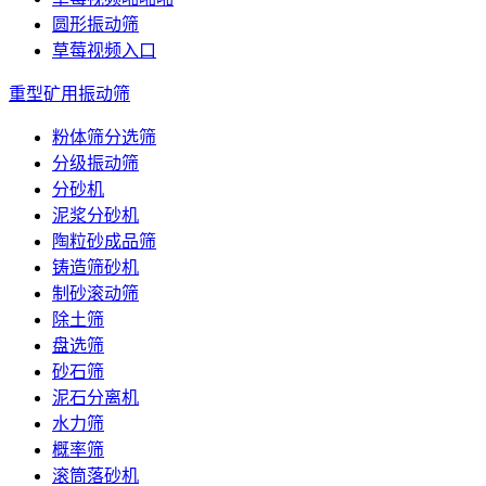
圆形振动筛
草莓视频入口
重型矿用振动筛
粉体筛分选筛
分级振动筛
分砂机
泥浆分砂机
陶粒砂成品筛
铸造筛砂机
制砂滚动筛
除土筛
盘选筛
砂石筛
泥石分离机
水力筛
概率筛
滚筒落砂机