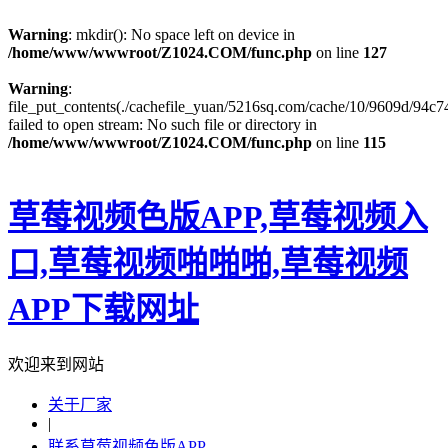
Warning
: mkdir(): No space left on device in
/home/www/wwwroot/Z1024.COM/func.php
on line
127
Warning
:
file_put_contents(./cachefile_yuan/5216sq.com/cache/10/9609d/94c74
failed to open stream: No such file or directory in
/home/www/wwwroot/Z1024.COM/func.php
on line
115
草莓视频色版APP,草莓视频入
口,草莓视频啪啪啪,草莓视频
APP下载网址
欢迎来到网站
关于厂家
|
联系草莓视频色版APP