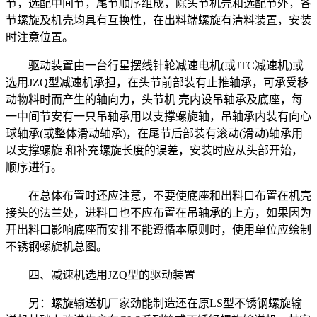
节，选配中间节，尾节顺序组成，除头节机壳和选配节外，各
节螺旋及机壳均具有互换性，在出料端螺旋有清料装置，安装
时注意位置。
驱动装置由一台行星摆线针轮减速电机(或JTC减速机)或
选用JZQ型减速机承担，在头节前部装有止推轴承，可承受移
动物料时而产生的轴向力，头节机 壳内设吊轴承及底座，每
一中间节安有一只吊轴承用以支撑螺旋轴，吊轴承内装有向心
球轴承(或整体滑动轴承)，在尾节后部装有滚动(滑动)轴承用
以支撑螺旋 和补充螺旋长度的误差，安装时应从头部开始，
顺序进行。
在总体布置时还应注意，不要使底座和出料口布置在机壳
接头的法兰处，进料口也不应布置在吊轴承的上方，如果因为
开出料口影响底座而安排不能遵循本原则时，使用单位应绘制
不锈钢螺旋机总图。
四、减速机选用JZQ型的驱动装置
另：螺旋输送机厂家劲能制造还在原LS型不锈钢螺旋输