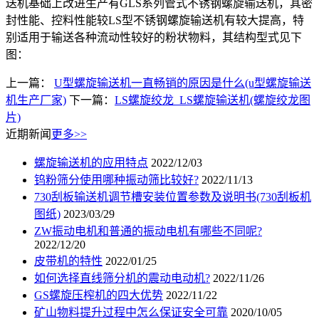
送机基础上改进生产有GLS系列管式不锈钢螺旋输送机，其密
封性能、控料性能较LS型不锈钢螺旋输送机有较大提高，特
别适用于输送各种流动性较好的粉状物料，其结构型式见下
图：
上一篇：
U型螺旋输送机一直畅销的原因是什么(u型螺旋输送
机生产厂家)
下一篇：
LS螺旋绞龙_LS螺旋输送机(螺旋绞龙图
片)
近期新闻
更多>>
螺旋输送机的应用特点
2022/12/03
钨粉筛分使用哪种振动筛比较好?
2022/11/13
730刮板输送机调节槽安装位置参数及说明书(730刮板机
图纸)
2023/03/29
ZW振动电机和普通的振动电机有哪些不同呢?
2022/12/20
皮带机的特性
2022/01/25
如何选择直线筛分机的震动电动机?
2022/11/26
GS螺旋压榨机的四大优势
2022/11/22
矿山物料提升过程中怎么保证安全可靠
2020/10/05