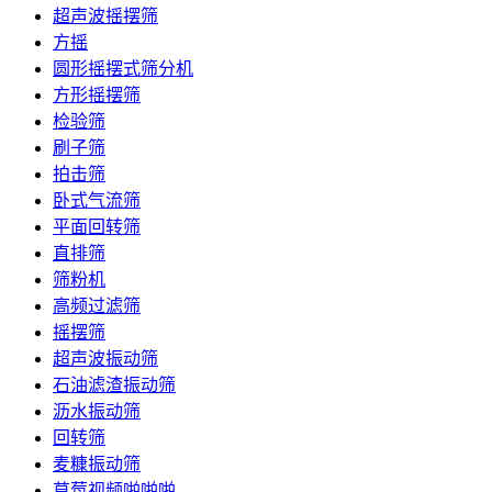
超声波摇摆筛
方摇
圆形摇摆式筛分机
方形摇摆筛
检验筛
刷子筛
拍击筛
卧式气流筛
平面回转筛
直排筛
筛粉机
高频过滤筛
摇摆筛
超声波振动筛
石油滤渣振动筛
沥水振动筛
回转筛
麦糠振动筛
草莓视频啪啪啪