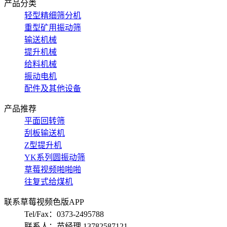
产品分类
轻型精细筛分机
重型矿用振动筛
输送机械
提升机械
给料机械
振动电机
配件及其他设备
产品推荐
平面回转筛
刮板输送机
Z型提升机
YK系列圆振动筛
草莓视频啪啪啪
往复式给煤机
联系草莓视频色版APP
Tel/Fax：0373-2495788
联系人：苗经理 13782587121