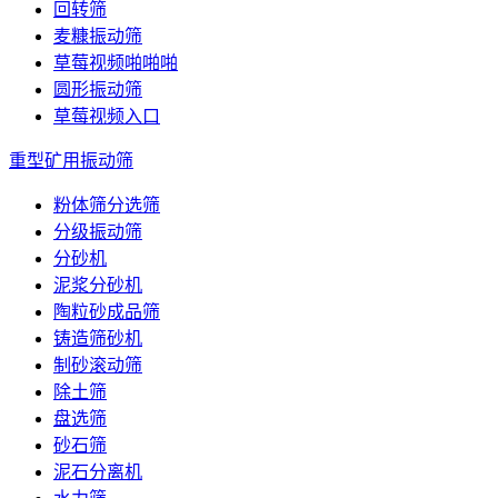
回转筛
麦糠振动筛
草莓视频啪啪啪
圆形振动筛
草莓视频入口
重型矿用振动筛
粉体筛分选筛
分级振动筛
分砂机
泥浆分砂机
陶粒砂成品筛
铸造筛砂机
制砂滚动筛
除土筛
盘选筛
砂石筛
泥石分离机