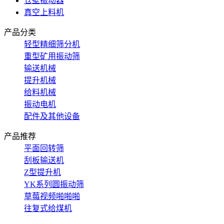
仓壁振动器
真空上料机
产品分类
轻型精细筛分机
重型矿用振动筛
输送机械
提升机械
给料机械
振动电机
配件及其他设备
产品推荐
平面回转筛
刮板输送机
Z型提升机
YK系列圆振动筛
草莓视频啪啪啪
往复式给煤机