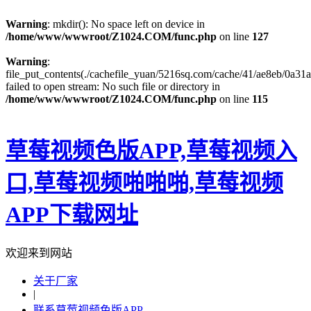
Warning
: mkdir(): No space left on device in
/home/www/wwwroot/Z1024.COM/func.php
on line
127
Warning
:
file_put_contents(./cachefile_yuan/5216sq.com/cache/41/ae8eb/0a31a
failed to open stream: No such file or directory in
/home/www/wwwroot/Z1024.COM/func.php
on line
115
草莓视频色版APP,草莓视频入
口,草莓视频啪啪啪,草莓视频
APP下载网址
欢迎来到网站
关于厂家
|
联系草莓视频色版APP