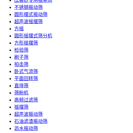
压裂砂专用摇晃筛
不锈钢振动筛
圆形摆式振动筛
超声波摇摆筛
方摇
圆形摇摆式筛分机
方形摇摆筛
检验筛
刷子筛
拍击筛
卧式气流筛
平面回转筛
直排筛
筛粉机
高频过滤筛
摇摆筛
超声波振动筛
石油滤渣振动筛
沥水振动筛