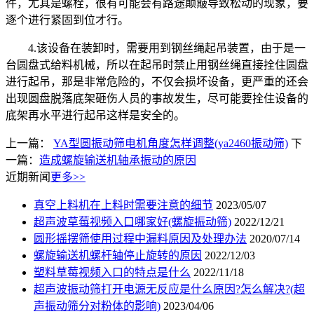
件，尤其是螺栓，很有可能会有路途颠簸导致松动的现象，要
逐个进行紧固到位才行。
4.该设备在装卸时，需要用到钢丝绳起吊装置，由于是一
台圆盘式给料机械，所以在起吊时禁止用钢丝绳直接拴住圆盘
进行起吊，那是非常危险的，不仅会损坏设备，更严重的还会
出现圆盘脱落底架砸伤人员的事故发生，尽可能要拴住设备的
底架再水平进行起吊这样是安全的。
上一篇：
YA型圆振动筛电机角度怎样调整(ya2460振动筛)
下
一篇：
造成螺旋输送机轴承振动的原因
近期新闻
更多>>
真空上料机在上料时需要注意的细节
2023/05/07
超声波草莓视频入口哪家好(螺旋振动筛)
2022/12/21
圆形摇摆筛使用过程中漏料原因及处理办法
2020/07/14
螺旋输送机螺杆轴停止旋转的原因
2022/12/03
塑料草莓视频入口的特点是什么
2022/11/18
超声波振动筛打开电源无反应是什么原因?怎么解决?(超
声振动筛分对粉体的影响)
2023/04/06