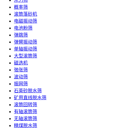
水力筛
概率筛
滚筒落砂机
电磁振动筛
电池粉筛
弹跳筛
弹臂振动筛
单轴振动筛
大型滚筒筛
磁选机
弛张筛
波动筛
振网筛
石英砂脱水筛
矿用直线脱水筛
滚筒回转筛
有轴滚筒筛
无轴滚筒筛
精煤脱水筛