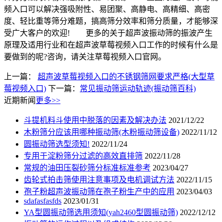
频入口可以解决强吸附性、易团聚、高静电、高精细、高密
度、轻比重等筛分难题，搞高筛分效率和筛分质量，才能够深
受广大客户的欢迎! 更多的关于超声波振动筛的振波产生
原理及适用行业和在超声波草莓视频入口工作的时候有什么是
要做到的呢?咨询，请关注草莓视频入口官网。
上一篇：
超声波草莓视频入口的不锈钢筛网要求严格(大型草
莓视频入口)
下一篇：
常见振动筛运动轨迹(振动筛百科)
近期新闻
更多>>
斗提机料斗使用中脱落的因素及解决办法
2021/12/22
木粉筛分应该用哪种振动筛(木粉振动筛设备)
2022/11/12
圆振动筛选型须知!
2022/11/24
专用于淀粉筛分过滤的高效直排筛
2022/11/28
常规的油田压裂砂筛分标准标准参考
2023/04/27
齿轮式拍击筛使用注意事项及电机调试方法
2022/11/15
孢子粉超声波振动筛在孢子粉生产中的应用
2023/04/03
sdafasfasfds
2023/01/31
YA型圆振动筛选用须知(yah2460型圆振动筛)
2022/12/12