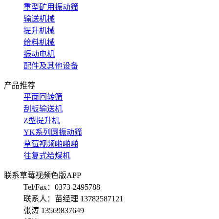
重型矿用振动筛
输送机械
提升机械
给料机械
振动电机
配件及其他设备
产品推荐
平面回转筛
刮板输送机
Z型提升机
YK系列圆振动筛
草莓视频啪啪啪
往复式给煤机
联系草莓视频色版APP
Tel/Fax：0373-2495788
联系人：苗经理 13782587121
张涛 13569837649