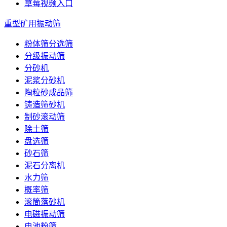
草莓视频入口
重型矿用振动筛
粉体筛分选筛
分级振动筛
分砂机
泥浆分砂机
陶粒砂成品筛
铸造筛砂机
制砂滚动筛
除土筛
盘选筛
砂石筛
泥石分离机
水力筛
概率筛
滚筒落砂机
电磁振动筛
电池粉筛