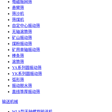
电磁振网筛
悬臂筛
筛沙机
筛煤机
自定中心振动筛
无轴滚筒筛
矿山振动筛
煤粉振动筛
矿用单轴振动筛
棒条筛
滚筒筛
YA系列圆振动筛
YK系列圆振动筛
弧形筛
振动脱水筛
直线等厚振动筛
输送机械
WLS型无轴螺旋输送机