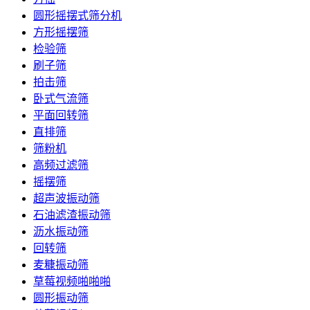
圆形摇摆式筛分机
方形摇摆筛
检验筛
刷子筛
拍击筛
卧式气流筛
平面回转筛
直排筛
筛粉机
高频过滤筛
摇摆筛
超声波振动筛
石油滤渣振动筛
沥水振动筛
回转筛
麦糠振动筛
草莓视频啪啪啪
圆形振动筛