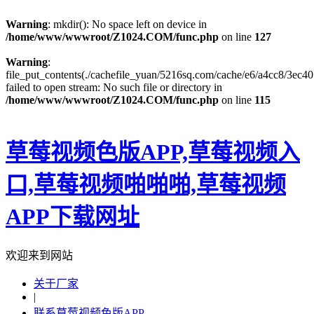
Warning
: mkdir(): No space left on device in
/home/www/wwwroot/Z1024.COM/func.php
on line
127
Warning
:
file_put_contents(./cachefile_yuan/5216sq.com/cache/e6/a4cc8/3ec40
failed to open stream: No such file or directory in
/home/www/wwwroot/Z1024.COM/func.php
on line
115
草莓视频色版APP,草莓视频入
口,草莓视频啪啪啪,草莓视频
APP下载网址
欢迎来到网站
关于厂家
|
联系草莓视频色版APP