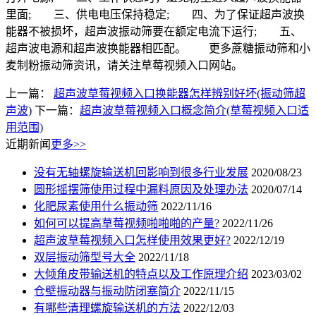
里面; 三、供电电压保持稳定; 四、为了保证超声波换
能器不被损坏，超声波振动筛要在额定电流下运行; 五、
超声波电源和超声波换能器相匹配。 更多蔗糖振动筛和小
麦制粉振动筛资讯，请关注草莓视频入口网站。
上一篇：
超声波草莓视频入口换能器怎样辨别好坏(振动筛超
声波)
下一篇：
超声波草莓视频入口概念简介(草莓视频入口适
用范围)
近期新闻
更多>>
没有无轴螺旋输送机回影响到很多行业发展
2020/08/23
圆形摇摆筛使用过程中漏料原因及处理办法
2020/07/14
化肥尿素使用什么振动筛
2022/11/16
如何可以提高草莓视频啪啪啪的产量?
2022/11/26
超声波草莓视频入口怎样使用效果更好?
2022/12/19
双层振动筛型号大全
2022/11/18
大倾角皮带输送机的特点以及工作原理介绍
2023/03/02
仓壁振动器与振动防闭塞简介
2022/11/15
有哪些清理螺旋输送机的方法
2022/12/03