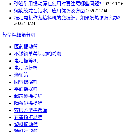
砂岩矿用振动筛在使用时要注意哪些问题?
2022/11/16
螺旋绞龙在污水厂应用优势及方面
2020/11/04
振动电机作为给料机的激振源，如果发热该怎么办?
2022/11/24
轻型精细筛分机
医药振动筛
不锈钢草莓视频啪啪啪
电动振筛机
电动验粉筛
滚轴筛
回转摇摆筛
平面摇摆筛
超声波摇摆筛
陶粒砂摇摆筛
双层方型摇摆筛
石墨粉振动筛
塑料振动筛
釉料过滤筛