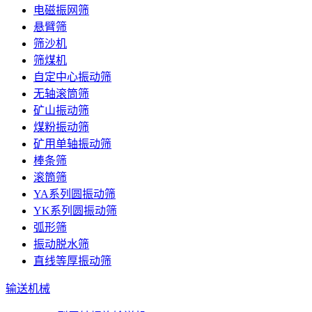
电磁振网筛
悬臂筛
筛沙机
筛煤机
自定中心振动筛
无轴滚筒筛
矿山振动筛
煤粉振动筛
矿用单轴振动筛
棒条筛
滚筒筛
YA系列圆振动筛
YK系列圆振动筛
弧形筛
振动脱水筛
直线等厚振动筛
输送机械