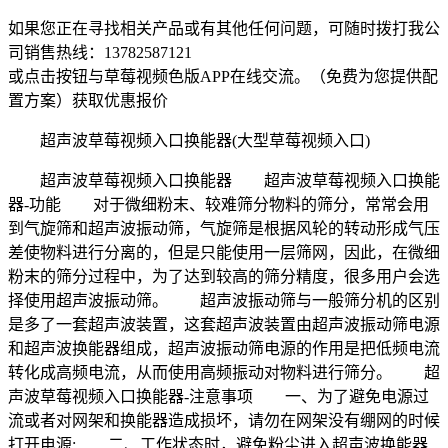
如果您正在寻找相关产品或有其他任何问题，可随时拨打我公
司销售热线：
13782587121
或点击按钮与草莓视频色版APP在线交流。（免费为您提供配
置方案）
获取优惠报价
超声波草莓视频入口换能器(大型草莓视频入口)
超声波草莓视频入口换能器 超声波草莓视频入口换能
器-功能 对于微细粉末、较难筛分物料的筛分，常常会用
到气旋筛和超声波振动筛，气旋筛是根据风轮的转动形成气压
差使物料进行分离的，但是只能使用一层筛网，因此，在微细
粉末的筛分过程中，为了达到较高的筛分精度，很多用户会选
择使用超声波振动筛。 超声波振动筛与一般筛分机的区别
是多了一套超声波装置，这套超声波装置由超声波振动筛电源
和超声波换能器组成，超声波振动筛电源的作用是把低频电流
转化成高频电流，从而使用高频振动对物料进行筛分。 超
声波草莓视频入口换能器-注意事项 一、为了避免电源过
流或者对网架和换能器造成损坏，请勿在网架没有绷网的时候
打开电源; 二、工作状态时，避免粉尘进入超声波换能器