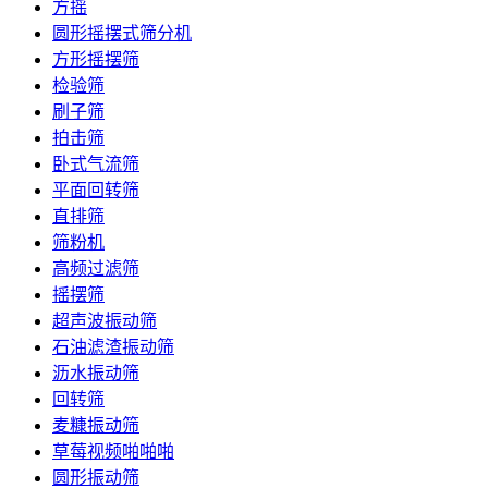
方摇
圆形摇摆式筛分机
方形摇摆筛
检验筛
刷子筛
拍击筛
卧式气流筛
平面回转筛
直排筛
筛粉机
高频过滤筛
摇摆筛
超声波振动筛
石油滤渣振动筛
沥水振动筛
回转筛
麦糠振动筛
草莓视频啪啪啪
圆形振动筛