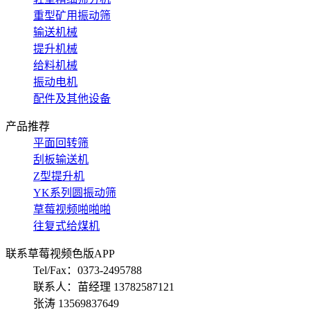
重型矿用振动筛
输送机械
提升机械
给料机械
振动电机
配件及其他设备
产品推荐
平面回转筛
刮板输送机
Z型提升机
YK系列圆振动筛
草莓视频啪啪啪
往复式给煤机
联系草莓视频色版APP
Tel/Fax：0373-2495788
联系人：苗经理 13782587121
张涛 13569837649