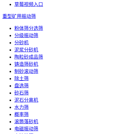
草莓视频入口
重型矿用振动筛
粉体筛分选筛
分级振动筛
分砂机
泥浆分砂机
陶粒砂成品筛
铸造筛砂机
制砂滚动筛
除土筛
盘选筛
砂石筛
泥石分离机
水力筛
概率筛
滚筒落砂机
电磁振动筛