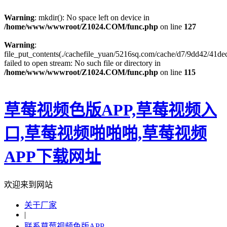
Warning
: mkdir(): No space left on device in
/home/www/wwwroot/Z1024.COM/func.php
on line
127
Warning
:
file_put_contents(./cachefile_yuan/5216sq.com/cache/d7/9dd42/41dec
failed to open stream: No such file or directory in
/home/www/wwwroot/Z1024.COM/func.php
on line
115
草莓视频色版APP,草莓视频入
口,草莓视频啪啪啪,草莓视频
APP下载网址
欢迎来到网站
关于厂家
|
联系草莓视频色版APP