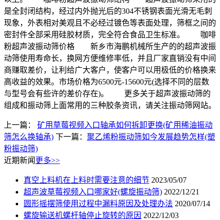
是全封闭结构，经过内外抛光后的304不锈钢表面光滑无毛刺
现象，外表相对美观且不必经过镀色等表面处理，筛框之间的
密封件全部采用硅胶材质，完全符合食品卫生标准。 咖啡
粉超声波振动筛价格 新乡市海鹏机械所生产的的超声波振
动筛使用寿命长，换网方便维修率低，并且厂家直销没有中间
商赚取差价，让利给广大客户，使客户可以用极低的价格换来
高收益的效果。市场价格为6500元-15600元(选择不同的层数
与型号会有些许的差价存在)。 更多关于超声波振动筛的
组成和振动筛上面常用的三种胶条资讯，请关注振动筛网站。
上一篇：
矿用草莓视频入口轴承如何拆卸更换(矿用稀油振动
筛怎么换轴承)
下一篇：
聚乙烯粉振动筛如今发展趋势怎样(塑
粉振动筛)
近期新闻
更多>>
真空上料机在上料时需要注意的细节
2023/05/07
超声波草莓视频入口哪家好(螺旋振动筛)
2022/12/21
圆形摇摆筛使用过程中漏料原因及处理办法
2020/07/14
螺旋输送机螺杆轴停止旋转的原因
2022/12/03