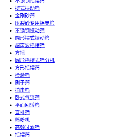
不锈钢摇摆筛
摆式振动筛
金刚砂筛
压裂砂专用摇晃筛
不锈钢振动筛
圆形摆式振动筛
超声波摇摆筛
方摇
圆形摇摆式筛分机
方形摇摆筛
检验筛
刷子筛
拍击筛
卧式气流筛
平面回转筛
直排筛
筛粉机
高频过滤筛
摇摆筛