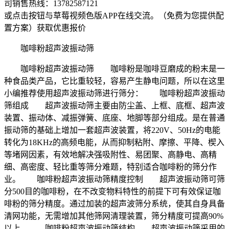
司销售热线：
13782587121
或点击按钮与草莓视频色版APP在线交流。（免费为您提供配
置方案）
获取优惠报价
咖啡粉超声波振动筛
咖啡粉超声波振动筛 咖啡粉是咖啡豆磨成的粉末是一
种食品类产品，它比重较轻，容易产生静电问题，所以在这里
小编推荐使用超声波振动筛进行筛分： 咖啡粉超声波振动
筛组成 超声波振动筛主要由防尘盖、上框、底框、超声波
装置、振动体、减振弹簧、底座、地脚等部分组成。是在普通
振动筛的基础上增加一套超声波装置，将220V、50Hz的电能
转化为18KHz的高频电能，从而抑制粘附、摩擦、平降、楔入
等堵网因素，有效地解决强吸附性、易团聚、高静电、高精
细、高密度、轻比重等筛分难题，特别适合咖啡粉的筛分作
业。 咖啡粉超声波振动筛精度控制 超声波振动筛可筛
分500目的咖啡粉，在不改变物料特性的前提下可有效保证咖
啡粉的筛分精度。通过加装的超声波筛分系统，使其自身具备
清网功能，无需增加其他筛网清理装置，筛分精度可提高90%
以上。 咖啡粉超声波振动筛结构 超声波振动筛采用的