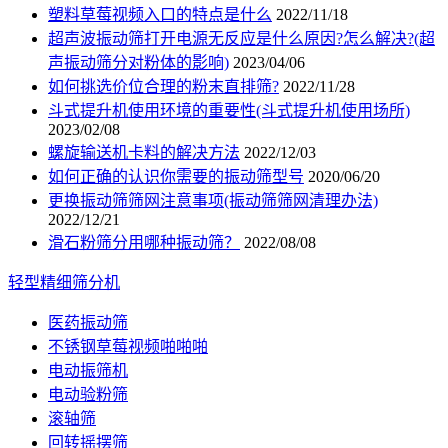
塑料草莓视频入口的特点是什么
2022/11/18
超声波振动筛打开电源无反应是什么原因?怎么解决?(超
声振动筛分对粉体的影响)
2023/04/06
如何挑选价位合理的粉末直排筛?
2022/11/28
斗式提升机使用环境的重要性(斗式提升机使用场所)
2023/02/08
螺旋输送机卡料的解决方法
2022/12/03
如何正确的认识你需要的振动筛型号
2020/06/20
更换振动筛筛网注意事项(振动筛筛网清理办法)
2022/12/21
滑石粉筛分用哪种振动筛？
2022/08/08
轻型精细筛分机
医药振动筛
不锈钢草莓视频啪啪啪
电动振筛机
电动验粉筛
滚轴筛
回转摇摆筛