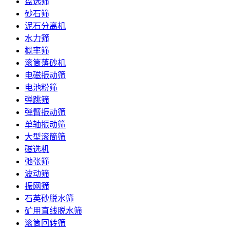
盘选筛
砂石筛
泥石分离机
水力筛
概率筛
滚筒落砂机
电磁振动筛
电池粉筛
弹跳筛
弹臂振动筛
单轴振动筛
大型滚筒筛
磁选机
弛张筛
波动筛
振网筛
石英砂脱水筛
矿用直线脱水筛
滚筒回转筛