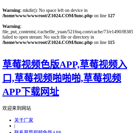
Warning
: mkdir(): No space left on device in
/home/www/wwwroot/Z1024.COM/func.php
on line
127
Warning
:
file_put_contents(./cachefile_yuan/5216sq.com/cache/73/e1490/f8385
failed to open stream: No such file or directory in
/home/www/wwwroot/Z1024.COM/func.php
on line
115
草莓视频色版APP,草莓视频入
口,草莓视频啪啪啪,草莓视频
APP下载网址
欢迎来到网站
关于厂家
|
联系草莓视频色版APP