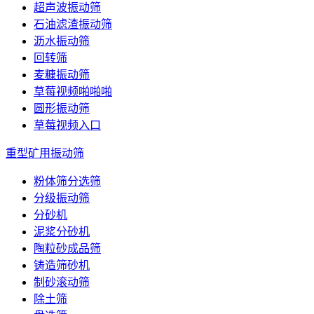
超声波振动筛
石油滤渣振动筛
沥水振动筛
回转筛
麦糠振动筛
草莓视频啪啪啪
圆形振动筛
草莓视频入口
重型矿用振动筛
粉体筛分选筛
分级振动筛
分砂机
泥浆分砂机
陶粒砂成品筛
铸造筛砂机
制砂滚动筛
除土筛