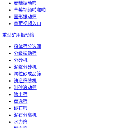
麦糠振动筛
草莓视频啪啪啪
圆形振动筛
草莓视频入口
重型矿用振动筛
粉体筛分选筛
分级振动筛
分砂机
泥浆分砂机
陶粒砂成品筛
铸造筛砂机
制砂滚动筛
除土筛
盘选筛
砂石筛
泥石分离机
水力筛