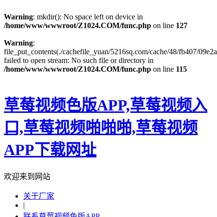
Warning
: mkdir(): No space left on device in
/home/www/wwwroot/Z1024.COM/func.php
on line
127
Warning
:
file_put_contents(./cachefile_yuan/5216sq.com/cache/48/fb407/09e2a
failed to open stream: No such file or directory in
/home/www/wwwroot/Z1024.COM/func.php
on line
115
草莓视频色版APP,草莓视频入
口,草莓视频啪啪啪,草莓视频
APP下载网址
欢迎来到网站
关于厂家
|
联系草莓视频色版APP