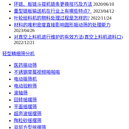
环链、板链斗提机链条更换技巧及方法
2020/06/10
重型链板输送机在行业上有哪些特点？
2023/04/12
叶轮给料机的物料处理过程是怎样的?
2022/11/24
材料的堆积密度直接影响圆形振动筛的处理能力
2023/04/26
对真空上料机进行维护的有效方法(真空上料机进料口)
2022/12/21
轻型精细筛分机
医药振动筛
不锈钢草莓视频啪啪啪
电动振筛机
电动验粉筛
滚轴筛
回转摇摆筛
平面摇摆筛
超声波摇摆筛
陶粒砂摇摆筛
双层方型摇摆筛