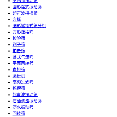
不锈钢振动筛
圆形摆式振动筛
超声波摇摆筛
方摇
圆形摇摆式筛分机
方形摇摆筛
检验筛
刷子筛
拍击筛
卧式气流筛
平面回转筛
直排筛
筛粉机
高频过滤筛
摇摆筛
超声波振动筛
石油滤渣振动筛
沥水振动筛
回转筛