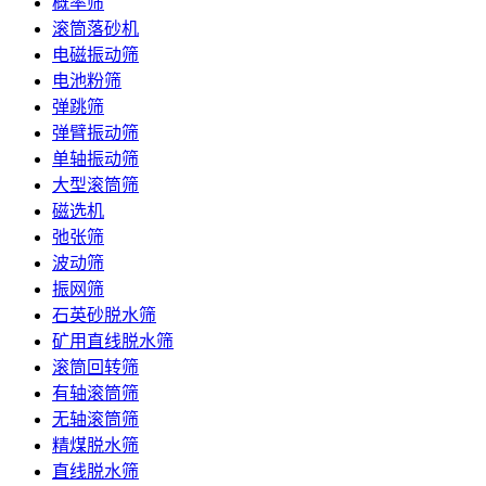
概率筛
滚筒落砂机
电磁振动筛
电池粉筛
弹跳筛
弹臂振动筛
单轴振动筛
大型滚筒筛
磁选机
弛张筛
波动筛
振网筛
石英砂脱水筛
矿用直线脱水筛
滚筒回转筛
有轴滚筒筛
无轴滚筒筛
精煤脱水筛
直线脱水筛