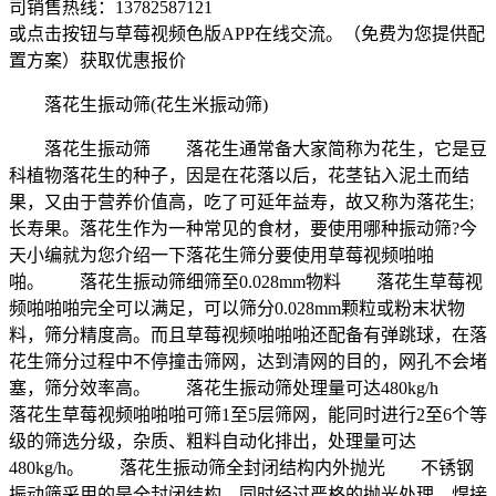
司销售热线：
13782587121
或点击按钮与草莓视频色版APP在线交流。（免费为您提供配
置方案）
获取优惠报价
落花生振动筛(花生米振动筛)
落花生振动筛 落花生通常备大家简称为花生，它是豆
科植物落花生的种子，因是在花落以后，花茎钻入泥土而结
果，又由于营养价值高，吃了可延年益寿，故又称为落花生;
长寿果。落花生作为一种常见的食材，要使用哪种振动筛?今
天小编就为您介绍一下落花生筛分要使用草莓视频啪啪
啪。 落花生振动筛细筛至0.028mm物料 落花生草莓视
频啪啪啪完全可以满足，可以筛分0.028mm颗粒或粉末状物
料，筛分精度高。而且草莓视频啪啪啪还配备有弹跳球，在落
花生筛分过程中不停撞击筛网，达到清网的目的，网孔不会堵
塞，筛分效率高。 落花生振动筛处理量可达480kg/h
落花生草莓视频啪啪啪可筛1至5层筛网，能同时进行2至6个等
级的筛选分级，杂质、粗料自动化排出，处理量可达
480kg/h。 落花生振动筛全封闭结构内外抛光 不锈钢
振动筛采用的是全封闭结构，同时经过严格的抛光处理，焊接