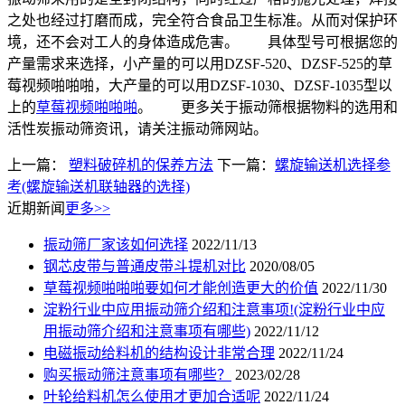
之处也经过打磨而成，完全符合食品卫生标准。从而对保护环
境，还不会对工人的身体造成危害。 具体型号可根据您的
产量需求来选择，小产量的可以用DZSF-520、DZSF-525的草
莓视频啪啪啪，大产量的可以用DZSF-1030、DZSF-1035型以
上的
草莓视频啪啪啪
。 更多关于振动筛根据物料的选用和
活性炭振动筛资讯，请关注振动筛网站。
上一篇：
塑料破碎机的保养方法
下一篇：
螺旋输送机选择参
考(螺旋输送机联轴器的选择)
近期新闻
更多>>
振动筛厂家该如何选择
2022/11/13
钢芯皮带与普通皮带斗提机对比
2020/08/05
草莓视频啪啪啪要如何才能创造更大的价值
2022/11/30
淀粉行业中应用振动筛介绍和注意事项!(淀粉行业中应
用振动筛介绍和注意事项有哪些)
2022/11/12
电磁振动给料机的结构设计非常合理
2022/11/24
购买振动筛注意事项有哪些？
2023/02/28
叶轮给料机怎么使用才更加合适呢
2022/11/24