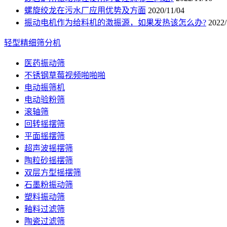
螺旋绞龙在污水厂应用优势及方面
2020/11/04
振动电机作为给料机的激振源，如果发热该怎么办?
2022/
轻型精细筛分机
医药振动筛
不锈钢草莓视频啪啪啪
电动振筛机
电动验粉筛
滚轴筛
回转摇摆筛
平面摇摆筛
超声波摇摆筛
陶粒砂摇摆筛
双层方型摇摆筛
石墨粉振动筛
塑料振动筛
釉料过滤筛
陶瓷过滤筛