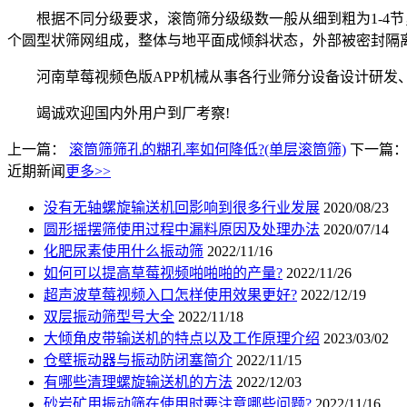
根据不同分级要求，滚筒筛分级级数一般从细到粗为1-4节
个圆型状筛网组成，整体与地平面成倾斜状态，外部被密封隔
河南草莓视频色版APP机械从事各行业筛分设备设计研发、
竭诚欢迎国内外用户到厂考察!
上一篇：
滚筒筛筛孔的糊孔率如何降低?(单层滚筒筛)
下一篇
近期新闻
更多>>
没有无轴螺旋输送机回影响到很多行业发展
2020/08/23
圆形摇摆筛使用过程中漏料原因及处理办法
2020/07/14
化肥尿素使用什么振动筛
2022/11/16
如何可以提高草莓视频啪啪啪的产量?
2022/11/26
超声波草莓视频入口怎样使用效果更好?
2022/12/19
双层振动筛型号大全
2022/11/18
大倾角皮带输送机的特点以及工作原理介绍
2023/03/02
仓壁振动器与振动防闭塞简介
2022/11/15
有哪些清理螺旋输送机的方法
2022/12/03
砂岩矿用振动筛在使用时要注意哪些问题?
2022/11/16