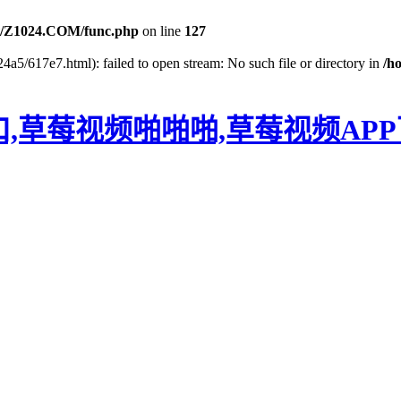
/Z1024.COM/func.php
on line
127
4a5/617e7.html): failed to open stream: No such file or directory in
/h
口,草莓视频啪啪啪,草莓视频AP