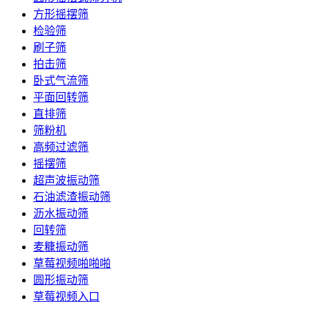
方形摇摆筛
检验筛
刷子筛
拍击筛
卧式气流筛
平面回转筛
直排筛
筛粉机
高频过滤筛
摇摆筛
超声波振动筛
石油滤渣振动筛
沥水振动筛
回转筛
麦糠振动筛
草莓视频啪啪啪
圆形振动筛
草莓视频入口