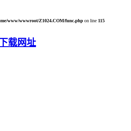
ome/www/wwwroot/Z1024.COM/func.php
on line
115
P下载网址