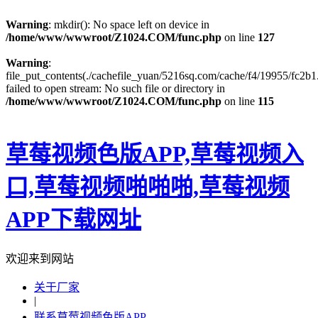
Warning
: mkdir(): No space left on device in
/home/www/wwwroot/Z1024.COM/func.php
on line
127
Warning
:
file_put_contents(./cachefile_yuan/5216sq.com/cache/f4/19955/fc2b1.
failed to open stream: No such file or directory in
/home/www/wwwroot/Z1024.COM/func.php
on line
115
草莓视频色版APP,草莓视频入
口,草莓视频啪啪啪,草莓视频
APP下载网址
欢迎来到网站
关于厂家
|
联系草莓视频色版APP