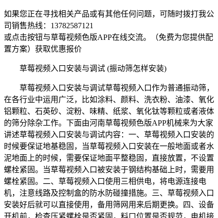
如果您正在寻找相关产品或有其他任何问题，可随时拨打我公
司销售热线：
13782587121
或点击按钮与草莓视频色版APP在线交流。（免费为您提供配
置方案）
获取优惠报价
草莓视频入口安装与调试 (振动筛怎样安装)
草莓视频入口安装与调试草莓视频入口作为普通振动筛，
在各行业中运用广泛，比如涂料、颜料、洗衣粉、油漆、氧化
铝颗粒、石英砂、淀粉、味精、纸浆、氧化钛等颗粒或者液体
的筛分除杂工作。下面由河南草莓视频色版APP机械来为大家
讲述草莓视频入口安装与调试内容：一、草莓视频入口安装的
时候要保证地基稳固，当草莓视频入口安装在一般地面或者水
泥地面上的时候，需要保证地面平整稳固，直接放置，不设置
螺栓紧固。当草莓视频入口被安装于钢结构基础上时，需要用
螺栓紧固。二、草莓视频入口使用三相供电，将电源连接电
机，注意线路及控制盒的防水防碰撞措施。三、草莓视频入口
安装好后就可以直接使用，备用筛网用来后期更换。四、设备
开机前，检查压紧螺栓是否紧固，料口位置是否规范，电机接