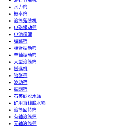
泥石分离机
水力筛
概率筛
滚筒落砂机
电磁振动筛
电池粉筛
弹跳筛
弹臂振动筛
单轴振动筛
大型滚筒筛
磁选机
弛张筛
波动筛
振网筛
石英砂脱水筛
矿用直线脱水筛
滚筒回转筛
有轴滚筒筛
无轴滚筒筛