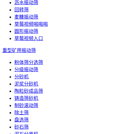
沥水振动筛
回转筛
麦糠振动筛
草莓视频啪啪啪
圆形振动筛
草莓视频入口
重型矿用振动筛
粉体筛分选筛
分级振动筛
分砂机
泥浆分砂机
陶粒砂成品筛
铸造筛砂机
制砂滚动筛
除土筛
盘选筛
砂石筛