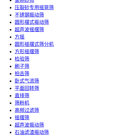
金刚砂筛
压裂砂专用摇晃筛
不锈钢振动筛
圆形摆式振动筛
超声波摇摆筛
方摇
圆形摇摆式筛分机
方形摇摆筛
检验筛
刷子筛
拍击筛
卧式气流筛
平面回转筛
直排筛
筛粉机
高频过滤筛
摇摆筛
超声波振动筛
石油滤渣振动筛