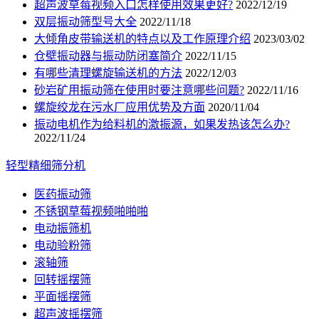
超声波草莓视频入口怎样使用效果更好?
2022/12/19
双层振动筛型号大全
2022/11/18
大倾角皮带输送机的特点以及工作原理介绍
2023/03/02
仓壁振动器与振动防闭塞简介
2022/11/15
有哪些清理螺旋输送机的方法
2022/12/03
砂岩矿用振动筛在使用时要注意哪些问题?
2022/11/16
螺旋绞龙在污水厂应用优势及方面
2020/11/04
振动电机作为给料机的激振源，如果发热该怎么办?
2022/11/24
轻型精细筛分机
医药振动筛
不锈钢草莓视频啪啪啪
电动振筛机
电动验粉筛
滚轴筛
回转摇摆筛
平面摇摆筛
超声波摇摆筛