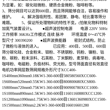
为显著，如：碳化硅微粉、硬质合金微粉、咖啡粉等。
3、筛分网目可以达到600目，而且筛网能够自洁，容易操作和
维护。 4、解决强吸附性、易团聚、静电、轻比重等筛分
难题。 5、保证所处理物料的特性不变。(怕氧化物料特制
加氮气装置设计)。 ●超声波控制电源 电源 220V 50Hz
工作频率 36KHz工作模式 连续 脉冲 环境温度 0～45℃外
型尺寸 300390200 ●超声波换能器 密封式结构，防止
了微粉与液体的进入。 已应用：400目、500目、600目
筛分碳化硅、合金粉末、钼粉、不锈钢粉、钨粉、镍粉、钴
粉、碳粉、粉末涂料、石英粉、丁米酮粉、麦芽粉、病毒唑、
咖啡粉、电磁粉、负极材料、荧光粉。型号筛面直径有效直径
电机功率网层数筛网规格外形尺寸XCC400-
1S400mm360mm0.18KW1-360-600目580580560XCC600-
1S600mm520mm0.55KW1-360-600目800800680XCS800-
1S800mm720mm0.75KW1-360-600目900900780XCC1000-
1S1000mm890mm1.5KW1-360-600目11601160880XCC1200-
1S1200mm1090mm1.75KW1-360-600目13601360980XCC1500-
1S1500mm1390mm2.2KW1-360-600目166016601280