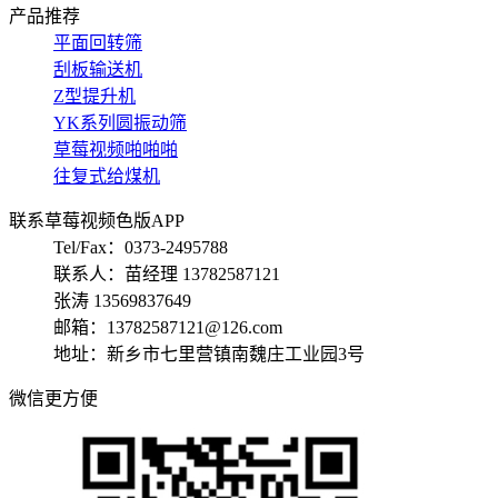
产品推荐
平面回转筛
刮板输送机
Z型提升机
YK系列圆振动筛
草莓视频啪啪啪
往复式给煤机
联系草莓视频色版APP
Tel/Fax：0373-2495788
联系人：苗经理 13782587121
张涛 13569837649
邮箱：13782587121@126.com
地址：新乡市七里营镇南魏庄工业园3号
微信更方便