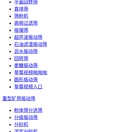
平面回转筛
直排筛
筛粉机
高频过滤筛
摇摆筛
超声波振动筛
石油滤渣振动筛
沥水振动筛
回转筛
麦糠振动筛
草莓视频啪啪啪
圆形振动筛
草莓视频入口
重型矿用振动筛
粉体筛分选筛
分级振动筛
分砂机
泥浆分砂机