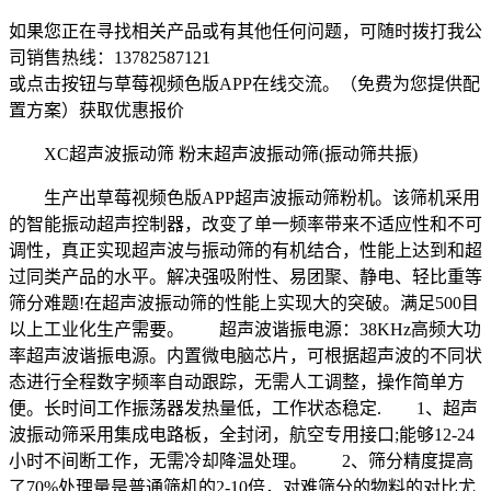
如果您正在寻找相关产品或有其他任何问题，可随时拨打我公
司销售热线：
13782587121
或点击按钮与草莓视频色版APP在线交流。（免费为您提供配
置方案）
获取优惠报价
XC超声波振动筛 粉末超声波振动筛(振动筛共振)
生产出草莓视频色版APP超声波振动筛粉机。该筛机采用
的智能振动超声控制器，改变了单一频率带来不适应性和不可
调性，真正实现超声波与振动筛的有机结合，性能上达到和超
过同类产品的水平。解决强吸附性、易团聚、静电、轻比重等
筛分难题!在超声波振动筛的性能上实现大的突破。满足500目
以上工业化生产需要。 超声波谐振电源：38KHz高频大功
率超声波谐振电源。内置微电脑芯片，可根据超声波的不同状
态进行全程数字频率自动跟踪，无需人工调整，操作简单方
便。长时间工作振荡器发热量低，工作状态稳定. 1、超声
波振动筛采用集成电路板，全封闭，航空专用接口;能够12-24
小时不间断工作，无需冷却降温处理。 2、筛分精度提高
了70%处理量是普通筛机的2-10倍，对难筛分的物料的对比尤