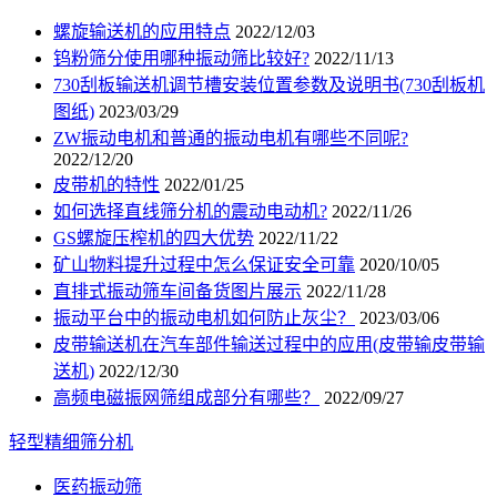
螺旋输送机的应用特点
2022/12/03
钨粉筛分使用哪种振动筛比较好?
2022/11/13
730刮板输送机调节槽安装位置参数及说明书(730刮板机
图纸)
2023/03/29
ZW振动电机和普通的振动电机有哪些不同呢?
2022/12/20
皮带机的特性
2022/01/25
如何选择直线筛分机的震动电动机?
2022/11/26
GS螺旋压榨机的四大优势
2022/11/22
矿山物料提升过程中怎么保证安全可靠
2020/10/05
直排式振动筛车间备货图片展示
2022/11/28
振动平台中的振动电机如何防止灰尘？
2023/03/06
皮带输送机在汽车部件输送过程中的应用(皮带输皮带输
送机)
2022/12/30
高频电磁振网筛组成部分有哪些？
2022/09/27
轻型精细筛分机
医药振动筛