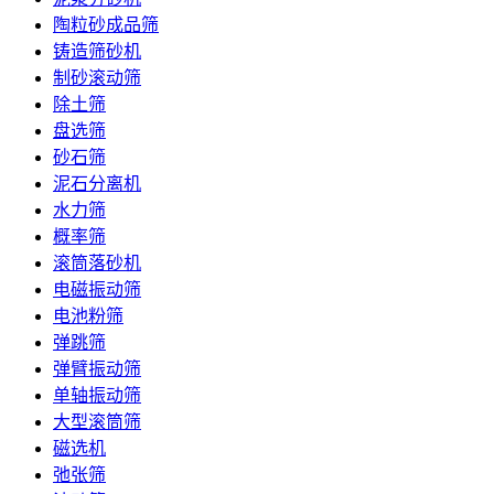
陶粒砂成品筛
铸造筛砂机
制砂滚动筛
除土筛
盘选筛
砂石筛
泥石分离机
水力筛
概率筛
滚筒落砂机
电磁振动筛
电池粉筛
弹跳筛
弹臂振动筛
单轴振动筛
大型滚筒筛
磁选机
弛张筛