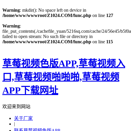
Warning
: mkdir(): No space left on device in
/home/www/wwwroot/Z1024.COM/func.php
on line
127
Warning
:
file_put_contents(./cachefile_yuan/5216sq.com/cache/24/56e45/b5f0a
failed to open stream: No such file or directory in
/home/www/wwwroot/Z1024.COM/func.php
on line
115
草莓视频色版APP,草莓视频入
口,草莓视频啪啪啪,草莓视频
APP下载网址
欢迎来到网站
关于厂家
|
联系草莓视频色版APP