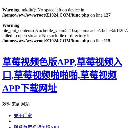
Warning
: mkdir(): No space left on device in
/home/www/wwwroot/Z1024.COM/func.php
on line
127
Warning
:
file_put_contents(./cachefile_yuan/5216sq.com/cache/cf/c5e3d/1f2b7.
failed to open stream: No such file or directory in
/home/www/wwwroot/Z1024.COM/func.php
on line
115
草莓视频色版APP,草莓视频入
口,草莓视频啪啪啪,草莓视频
APP下载网址
欢迎来到网站
关于厂家
|
联系草莓视频色版APP