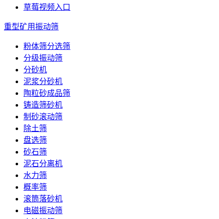
草莓视频入口
重型矿用振动筛
粉体筛分选筛
分级振动筛
分砂机
泥浆分砂机
陶粒砂成品筛
铸造筛砂机
制砂滚动筛
除土筛
盘选筛
砂石筛
泥石分离机
水力筛
概率筛
滚筒落砂机
电磁振动筛