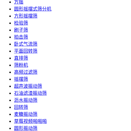
方摇
圆形摇摆式筛分机
方形摇摆筛
检验筛
刷子筛
拍击筛
卧式气流筛
平面回转筛
直排筛
筛粉机
高频过滤筛
摇摆筛
超声波振动筛
石油滤渣振动筛
沥水振动筛
回转筛
麦糠振动筛
草莓视频啪啪啪
圆形振动筛