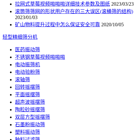
拉网式草莓视频啪啪啪详细技术参数及图纸
2023/03/23
滚筒筛筛网的形状用户存在的三大误区(滚桶筛的结构)
2023/01/03
矿山物料提升过程中怎么保证安全可靠
2020/10/05
轻型精细筛分机
医药振动筛
不锈钢草莓视频啪啪啪
电动振筛机
电动验粉筛
滚轴筛
回转摇摆筛
平面摇摆筛
超声波摇摆筛
陶粒砂摇摆筛
双层方型摇摆筛
石墨粉振动筛
塑料振动筛
釉料过滤筛