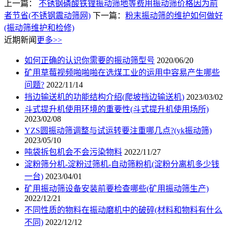
上一篇：
不锈钢磷酸铁锂振动筛地等费用振动筛价格因为前
者节省(不锈钢震动筛网)
下一篇：
粉末振动筛的维护如何做好
(振动筛维护和检修)
近期新闻
更多>>
如何正确的认识你需要的振动筛型号
2020/06/20
矿用草莓视频啪啪啪在选煤工业的运用中容易产生哪些
问题?
2022/11/14
挡边输送机的功能结构介绍(爬坡挡边输送机)
2023/03/02
斗式提升机使用环境的重要性(斗式提升机使用场所)
2023/02/08
YZS圆振动筛调整与试运转要注重哪几点?(yk振动筛)
2023/05/10
吨袋拆包机会不会污染物料
2022/11/27
淀粉筛分机-淀粉过筛机-自动筛粉机(淀粉分离机多少钱
一台)
2023/04/01
矿用振动筛设备安装前要检查哪些(矿用振动筛生产)
2022/12/21
不同性质的物料在振动磨机中的破碎(材料和物料有什么
不同)
2022/12/12