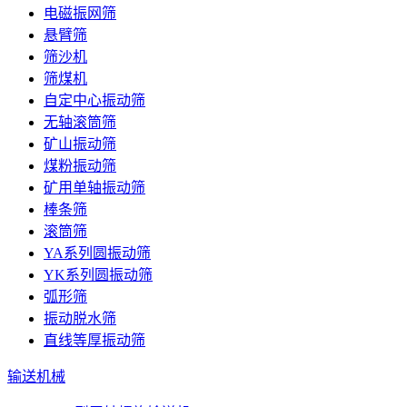
电磁振网筛
悬臂筛
筛沙机
筛煤机
自定中心振动筛
无轴滚筒筛
矿山振动筛
煤粉振动筛
矿用单轴振动筛
棒条筛
滚筒筛
YA系列圆振动筛
YK系列圆振动筛
弧形筛
振动脱水筛
直线等厚振动筛
输送机械