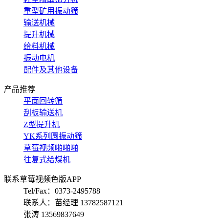
重型矿用振动筛
输送机械
提升机械
给料机械
振动电机
配件及其他设备
产品推荐
平面回转筛
刮板输送机
Z型提升机
YK系列圆振动筛
草莓视频啪啪啪
往复式给煤机
联系草莓视频色版APP
Tel/Fax：0373-2495788
联系人：苗经理 13782587121
张涛 13569837649