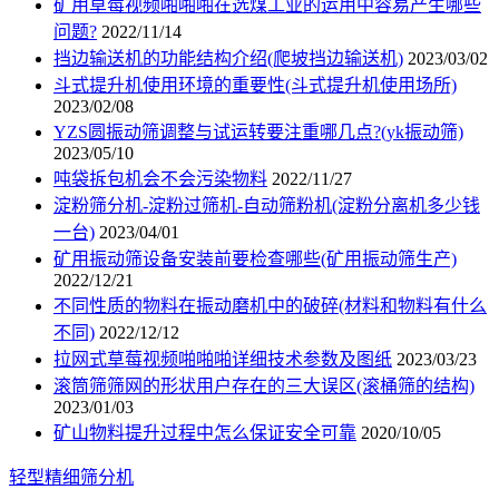
矿用草莓视频啪啪啪在选煤工业的运用中容易产生哪些
问题?
2022/11/14
挡边输送机的功能结构介绍(爬坡挡边输送机)
2023/03/02
斗式提升机使用环境的重要性(斗式提升机使用场所)
2023/02/08
YZS圆振动筛调整与试运转要注重哪几点?(yk振动筛)
2023/05/10
吨袋拆包机会不会污染物料
2022/11/27
淀粉筛分机-淀粉过筛机-自动筛粉机(淀粉分离机多少钱
一台)
2023/04/01
矿用振动筛设备安装前要检查哪些(矿用振动筛生产)
2022/12/21
不同性质的物料在振动磨机中的破碎(材料和物料有什么
不同)
2022/12/12
拉网式草莓视频啪啪啪详细技术参数及图纸
2023/03/23
滚筒筛筛网的形状用户存在的三大误区(滚桶筛的结构)
2023/01/03
矿山物料提升过程中怎么保证安全可靠
2020/10/05
轻型精细筛分机