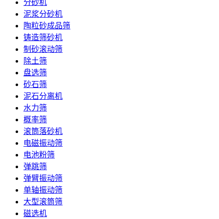
分砂机
泥浆分砂机
陶粒砂成品筛
铸造筛砂机
制砂滚动筛
除土筛
盘选筛
砂石筛
泥石分离机
水力筛
概率筛
滚筒落砂机
电磁振动筛
电池粉筛
弹跳筛
弹臂振动筛
单轴振动筛
大型滚筒筛
磁选机