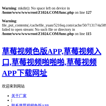
Warning
: mkdir(): No space left on device in
/home/www/wwwroot/Z1024.COM/func.php
on line
127
Warning
:
file_put_contents(./cachefile_yuan/5216sq.com/cache/50/71317/4a589
failed to open stream: No such file or directory in
/home/www/wwwroot/Z1024.COM/func.php
on line
115
草莓视频色版APP,草莓视频入
口,草莓视频啪啪啪,草莓视频
APP下载网址
欢迎来到网站
关于厂家
|
联系草莓视频色版APP