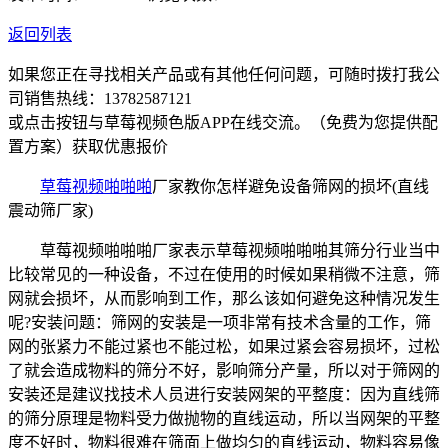
返回列表
如果您正在寻找相关产品或有其他任何问题，可随时拨打我公
司销售热线：
13782587121
或点击按钮与草莓视频色版APP在线交流。（免费为您提供配
置方案）
获取优惠报价
草莓视频啪啪啪
厂家教你怎样避免设备筛网的损坏(直线
震动筛厂家)
草莓视频啪啪啪厂家表示草莓视频啪啪啪其筛分行业当中
比较常见的一种设备，不过在使用的时候如果稍微不注意，筛
网就会损坏，从而影响到工作，那么该如何避免这种情况发生
呢?安装问题：筛网的安装是一项非常有技术含量的工作，筛
网的张紧力不能过紧也不能过松，如果过紧会容易损坏，过松
了就会造成物料的筛分不好，影响筛分产量，所以对于筛网的
安装还是建议找技术人员进行安装网架的平整度：因为直线筛
的筛分原理是物料受力做抛物的直线运动，所以当网架的平整
度不好时，物料很难在筛面上做均匀的直线运动，物料容易像