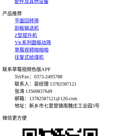
配件及其他设备
产品推荐
平面回转筛
刮板输送机
Z型提升机
YK系列圆振动筛
草莓视频啪啪啪
往复式给煤机
联系草莓视频色版APP
Tel/Fax：0373-2495788
联系人：苗经理 13782587121
张涛 13569837649
邮箱：13782587121@126.com
地址：新乡市七里营镇南魏庄工业园3号
微信更方便