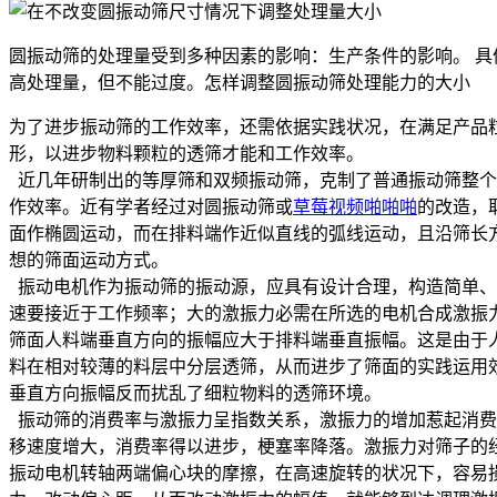
圆振动筛的处理量受到多种因素的影响：生产条件的影响。 
高处理量，但不能过度。怎样调整圆振动筛处理能力的大小
为了进步振动筛的工作效率，还需依据实践状况，在满足产品
形，以进步物料颗粒的透筛才能和工作效率。
近几年研制出的等厚筛和双频振动筛，克制了普通振动筛整个
作效率。近有学者经过对圆振动筛或
草莓视频啪啪啪
的改造，
面作椭圆运动，而在排料端作近似直线的弧线运动，且沿筛长
想的筛面运动方式。
振动电机作为振动筛的振动源，应具有设计合理，构造简单、
速要接近于工作频率；大的激振力必需在所选的电机合成激振
筛面人料端垂直方向的振幅应大于排料端垂直振幅。这是由于
料在相对较薄的料层中分层透筛，从而进步了筛面的实践运用
垂直方向振幅反而扰乱了细粒物料的透筛环境。
振动筛的消费率与激振力呈指数关系，激振力的增加惹起消费
移速度增大，消费率得以进步，梗塞率降落。激振力对筛子的
振动电机转轴两端偏心块的摩擦，在高速旋转的状况下，容易