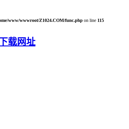
ome/www/wwwroot/Z1024.COM/func.php
on line
115
P下载网址