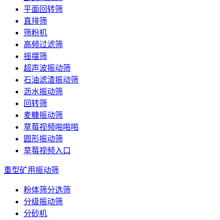
平面回转筛
直排筛
筛粉机
高频过滤筛
摇摆筛
超声波振动筛
石油滤渣振动筛
沥水振动筛
回转筛
麦糠振动筛
草莓视频啪啪啪
圆形振动筛
草莓视频入口
重型矿用振动筛
粉体筛分选筛
分级振动筛
分砂机