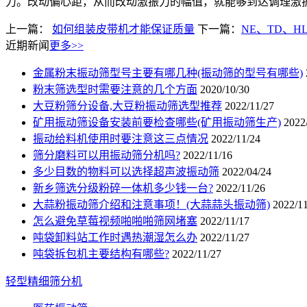
力。改动偏心距，从而改动激振力的幅值，就能够到达调理激
上一篇：
如何组装皮带机才能保证质量
下一篇：
NE、TD、
近期新闻
更多>>
金属粉末振动筛型号主要有哪几种(振动筛的型号有哪些)
粉末筛选型时需要注意的几个方面
2020/10/30
大豆粉筛分设备,大豆粉振动筛选型推荐
2022/11/27
矿用振动筛设备安装前要检查哪些(矿用振动筛生产)
2022
振动给料机使用时要注意这三点情况
2022/11/24
筛分磨料可以用振动筛分机吗?
2022/11/16
多少目数的物料可以选择超声波振动筛
2022/04/24
新乡筛选分级粉碎一体机多少钱一台?
2022/11/26
大蒜粉振动筛介绍和注意事项！(大蒜蒜头振动筛)
2022/1
怎么避免草莓视频啪啪啪筛网堵塞
2022/11/17
吨袋卸料站工作时遇热潮湿怎么办
2022/11/27
吨袋拆包机主要结构有哪些?
2022/11/27
轻型精细筛分机