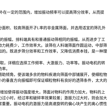
外在一定的范围内，增加振动频率可以提高筛分效率，从而提
分面积、较高筛面开孑L率的非金属筛面，并选用适宜的筛孔外
的振幅，排料端具有和普通振动筛相同的振幅，从而进步了工
动力耗费少，工作效率大。该筛在人料端筛面作圆运动，中部筛
加的。既进步筛分效率和工作效率，又降低消费本钱，是一种理
取，详细应选择工作频率、大激振力、功率等。振动电机的转
功率。
借助倾角，使该端多余的物料疾速向筛面中部铺展开，使细粒物
小的垂直方向振幅即可保证细粒物料有良好的透筛条件，太大的
增加使得振动强度增大，筛面对物料的作用力加大，物料的上
力过小时，经过率和破碎率效果较差；激振力过大时，则会加大
常重要。振动电机的激振力是高速旋转的偏心块产生的离心惯性