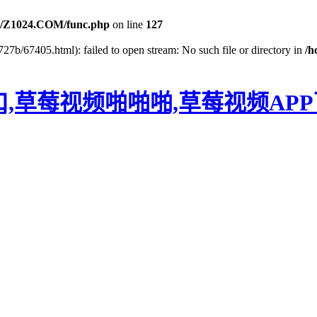
/Z1024.COM/func.php
on line
127
27b/67405.html): failed to open stream: No such file or directory in
/h
口,草莓视频啪啪啪,草莓视频AP