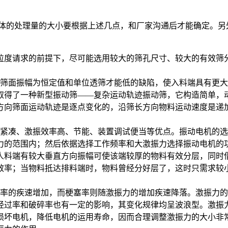
具体的处理量的大小要根据上述几点，和厂家沟通后才能确定。另
粒度请求的前提下，尽可能选用较大的筛孔尺寸、较大的有效筛
筛面振幅为恒定值和单位透筛才能低的缺陷，使入料端具有更大
取得了一种新型振动筛——复杂运动轨迹振动筛，它构造简单，
方向筛面运动轨迹是逐点变化的，沿筛长方向物料运动速度是递
紧凑、激振效率高、节能、装置调试便当等优点。振动电机的选
力的范围内；然后依据选择工作频率和大激振力选择振动电机的
人料端有较大垂直方向振幅可使该端较厚的物料有效分层，同时
效率；当物料抵达排料端时，物料曾经分好层了，这时只需求较
率的疾速增加，而梗塞率则随激振力的增加疾速降落。激振力的
经过率和破碎率也有一定的影响，其变化规律均呈波浪型。激振
损坏电机，降低电机的运用寿命，因而合理调整激振力的大小非