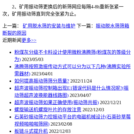
2、矿用振动筛更换后的新筛网应每隔4-8h重新张紧一
次，矿用振动筛直到完全张紧为止。
上一篇：
矿用脱水筛的安装与维护
下一篇：
振动脱水筛筛箱
断裂的原因
近期新闻
更多>>
粉煤灰分级不卡料设计使用微粉沸腾筛(粉煤灰的等级分
为)
2023/05/03
沸腾筛按照激振传动方式可以分为以下几种(沸腾实验所
需器材)
2023/04/01
如何提高振动筛筛分质量?
2022/11/24
超声波振动筛控制箱出现E1错误代码是什么情况呢?(振
动筛超声波换能器线路图)
2023/04/07
超声波振动筛如果正确使用(振动筛共振)
2022/12/21
螺旋输送机螺旋叶片的存放注意
2022/12/03
石英砂振动筛力控振动平台的电磁机械设计(石英砂草莓
视频啪啪啪筛网)
2023/02/08
板链斗式提升机
2022/12/03