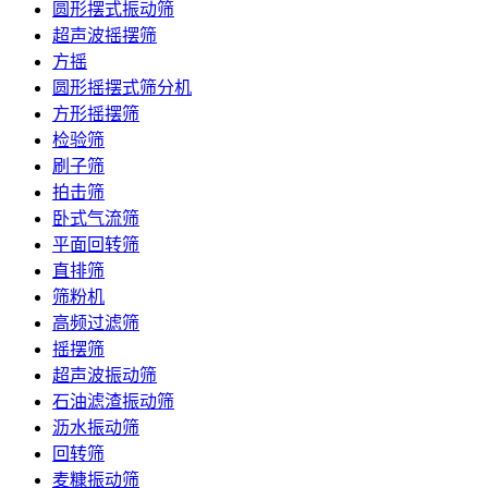
圆形摆式振动筛
超声波摇摆筛
方摇
圆形摇摆式筛分机
方形摇摆筛
检验筛
刷子筛
拍击筛
卧式气流筛
平面回转筛
直排筛
筛粉机
高频过滤筛
摇摆筛
超声波振动筛
石油滤渣振动筛
沥水振动筛
回转筛
麦糠振动筛