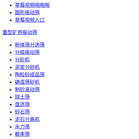
草莓视频啪啪啪
圆形振动筛
草莓视频入口
重型矿用振动筛
粉体筛分选筛
分级振动筛
分砂机
泥浆分砂机
陶粒砂成品筛
铸造筛砂机
制砂滚动筛
除土筛
盘选筛
砂石筛
泥石分离机
水力筛
概率筛