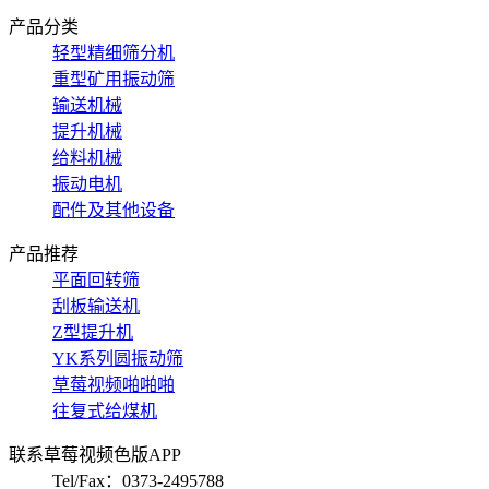
产品分类
轻型精细筛分机
重型矿用振动筛
输送机械
提升机械
给料机械
振动电机
配件及其他设备
产品推荐
平面回转筛
刮板输送机
Z型提升机
YK系列圆振动筛
草莓视频啪啪啪
往复式给煤机
联系草莓视频色版APP
Tel/Fax：0373-2495788