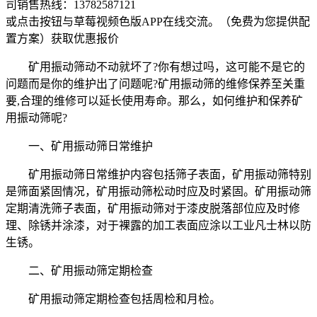
司销售热线：
13782587121
或点击按钮与草莓视频色版APP在线交流。（免费为您提供配
置方案）
获取优惠报价
矿用振动筛动不动就坏了?你有想过吗，这可能不是它的
问题而是你的维护出了问题呢?矿用振动筛的维修保养至关重
要,合理的维修可以延长使用寿命。那么，如何维护和保养矿
用振动筛呢?
一、矿用振动筛日常维护
矿用振动筛日常维护内容包括筛子表面，矿用振动筛特别
是筛面紧固情况，矿用振动筛松动时应及时紧固。矿用振动筛
定期清洗筛子表面，矿用振动筛对于漆皮脱落部位应及时修
理、除锈并涂漆，对于裸露的加工表面应涂以工业凡士林以防
生锈。
二、矿用振动筛定期检查
矿用振动筛定期检查包括周检和月检。