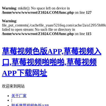
Warning
: mkdir(): No space left on device in
/home/www/wwwroot/Z1024.COM/func.php
on line
127
Warning
:
file_put_contents(./cachefile_yuan/5216sq.com/cache/2a/a1295/5b88c
failed to open stream: No such file or directory in
/home/www/wwwroot/Z1024.COM/func.php
on line
115
草莓视频色版APP,草莓视频入
口,草莓视频啪啪啪,草莓视频
APP下载网址
欢迎来到网站
关于厂家
|
联系草莓视频色版APP