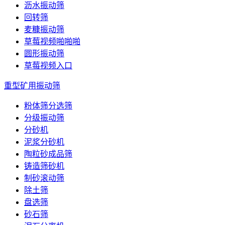
沥水振动筛
回转筛
麦糠振动筛
草莓视频啪啪啪
圆形振动筛
草莓视频入口
重型矿用振动筛
粉体筛分选筛
分级振动筛
分砂机
泥浆分砂机
陶粒砂成品筛
铸造筛砂机
制砂滚动筛
除土筛
盘选筛
砂石筛