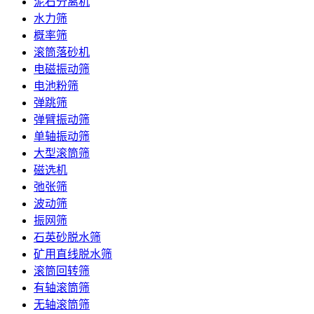
泥石分离机
水力筛
概率筛
滚筒落砂机
电磁振动筛
电池粉筛
弹跳筛
弹臂振动筛
单轴振动筛
大型滚筒筛
磁选机
弛张筛
波动筛
振网筛
石英砂脱水筛
矿用直线脱水筛
滚筒回转筛
有轴滚筒筛
无轴滚筒筛