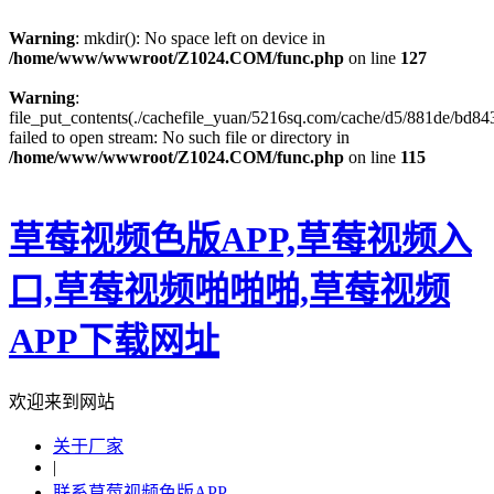
Warning
: mkdir(): No space left on device in
/home/www/wwwroot/Z1024.COM/func.php
on line
127
Warning
:
file_put_contents(./cachefile_yuan/5216sq.com/cache/d5/881de/bd843
failed to open stream: No such file or directory in
/home/www/wwwroot/Z1024.COM/func.php
on line
115
草莓视频色版APP,草莓视频入
口,草莓视频啪啪啪,草莓视频
APP下载网址
欢迎来到网站
关于厂家
|
联系草莓视频色版APP