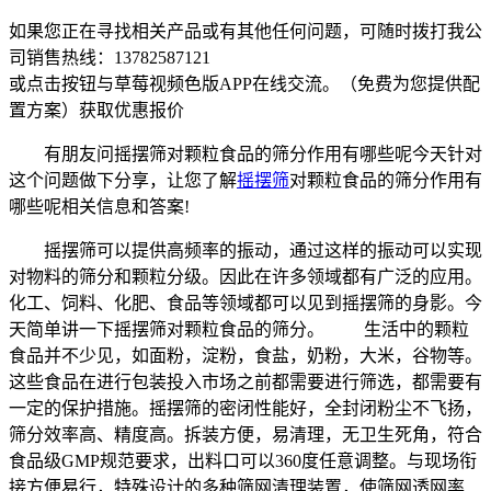
如果您正在寻找相关产品或有其他任何问题，可随时拨打我公
司销售热线：
13782587121
或点击按钮与草莓视频色版APP在线交流。（免费为您提供配
置方案）
获取优惠报价
有朋友问摇摆筛对颗粒食品的筛分作用有哪些呢今天针对
这个问题做下分享，让您了解
摇摆筛
对颗粒食品的筛分作用有
哪些呢相关信息和答案!
摇摆筛可以提供高频率的振动，通过这样的振动可以实现
对物料的筛分和颗粒分级。因此在许多领域都有广泛的应用。
化工、饲料、化肥、食品等领域都可以见到摇摆筛的身影。今
天简单讲一下摇摆筛对颗粒食品的筛分。 生活中的颗粒
食品并不少见，如面粉，淀粉，食盐，奶粉，大米，谷物等。
这些食品在进行包装投入市场之前都需要进行筛选，都需要有
一定的保护措施。摇摆筛的密闭性能好，全封闭粉尘不飞扬，
筛分效率高、精度高。拆装方便，易清理，无卫生死角，符合
食品级GMP规范要求，出料口可以360度任意调整。与现场衔
接方便易行，特殊设计的多种筛网清理装置，使筛网透网率