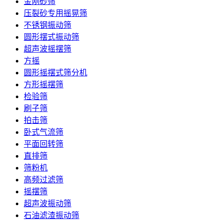
金刚砂筛
压裂砂专用摇晃筛
不锈钢振动筛
圆形摆式振动筛
超声波摇摆筛
方摇
圆形摇摆式筛分机
方形摇摆筛
检验筛
刷子筛
拍击筛
卧式气流筛
平面回转筛
直排筛
筛粉机
高频过滤筛
摇摆筛
超声波振动筛
石油滤渣振动筛