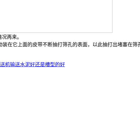
情况再来。
动装在它上面的皮带不断抽打筛孔的表面，以此抽打出堵塞在筛
送机输送水泥好还是槽型的好