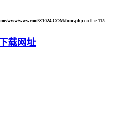
ome/www/wwwroot/Z1024.COM/func.php
on line
115
P下载网址