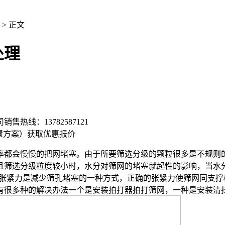
> 正文
处理
司销售热线：
13782587121
置方案）
获取优惠报价
率都会慢慢的把网堵塞。由于所要筛选分级的颗粒很多是不规则
且筛选分级粒度较小时，水分对筛网的堵塞就起性的影响，当水
网张紧力是减少筛孔堵塞的一种方式，正确的张紧力使筛网同支
有很多种的解决办法一个是安装拍打器拍打筛网，一种是安装清