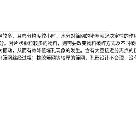
量较多、且筛分粒度较小时，水分对筛网的堵塞就起决定性的作
筛分。对片状颗粒较多的物料，则需要改变物料破碎方式及不同
次振动，从而有效降低堵孔现象的发生。含有大量接近分离点的
织筛网丝经过粗；橡胶筛网等较厚的筛网，孔形设计不合理，没