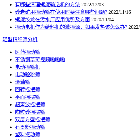
有哪些清理螺旋输送机的方法
2022/12/03
砂岩矿用振动筛在使用时要注意哪些问题?
2022/11/16
螺旋绞龙在污水厂应用优势及方面
2020/11/04
振动电机作为给料机的激振源，如果发热该怎么办?
2022/
轻型精细筛分机
医药振动筛
不锈钢草莓视频啪啪啪
电动振筛机
电动验粉筛
滚轴筛
回转摇摆筛
平面摇摆筛
超声波摇摆筛
陶粒砂摇摆筛
双层方型摇摆筛
石墨粉振动筛
塑料振动筛