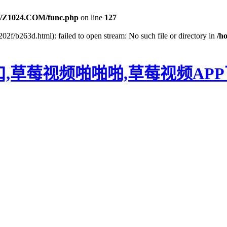
/Z1024.COM/func.php
on line
127
02f/b263d.html): failed to open stream: No such file or directory in
/h
口,草莓视频啪啪啪,草莓视频AP