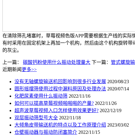
在清除筛孔堵塞时，草莓视频色版APP需要根据生产线的实际
有时采用在固定机架上再加一个机构，然后由这个机构旋转带
的灰尘。
上一篇：
碳酸钙粉使用什么振动处理量大
下一篇：
管式螺旋输
近期新闻
更多>>
没有无轴螺旋输送机回影响到很多行业发展
2020/08/23
圆形摇摆筛使用过程中漏料原因及处理办法
2020/07/14
化肥尿素使用什么振动筛
2022/11/16
如何可以提高草莓视频啪啪啪的产量?
2022/11/26
超声波草莓视频入口怎样使用效果更好?
2022/12/19
双层振动筛型号大全
2022/11/18
大倾角皮带输送机的特点以及工作原理介绍
2023/03/02
仓壁振动器与振动防闭塞简介
2022/11/15