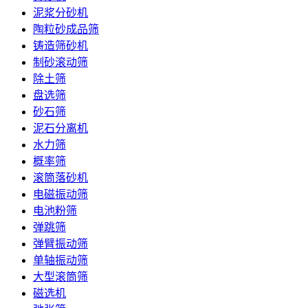
泥浆分砂机
陶粒砂成品筛
铸造筛砂机
制砂滚动筛
除土筛
盘选筛
砂石筛
泥石分离机
水力筛
概率筛
滚筒落砂机
电磁振动筛
电池粉筛
弹跳筛
弹臂振动筛
单轴振动筛
大型滚筒筛
磁选机