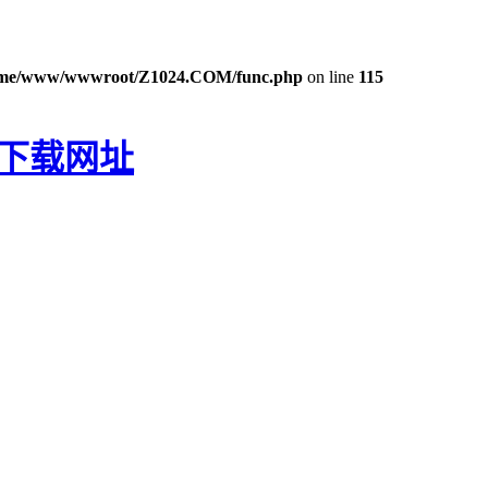
me/www/wwwroot/Z1024.COM/func.php
on line
115
P下载网址