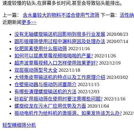
速度较慢的钻头,在屏幕多长时间,甚至会导致钻头能排出。
上一篇：
含水量较大的物料不适合使用气流筛
下一篇：
活性纳
近期新闻
更多>>
没有无轴螺旋输送机回影响到很多行业发展
2020/08/23
圆形摇摆筛使用过程中漏料原因及处理办法
2020/07/14
化肥尿素使用什么振动筛
2022/11/16
如何可以提高草莓视频啪啪啪的产量?
2022/11/26
超声波草莓视频入口怎样使用效果更好?
2022/12/19
双层振动筛型号大全
2022/11/18
大倾角皮带输送机的特点以及工作原理介绍
2023/03/02
仓壁振动器与振动防闭塞简介
2022/11/15
有哪些清理螺旋输送机的方法
2022/12/03
砂岩矿用振动筛在使用时要注意哪些问题?
2022/11/16
螺旋绞龙在污水厂应用优势及方面
2020/11/04
振动电机作为给料机的激振源，如果发热该怎么办?
2022/
轻型精细筛分机