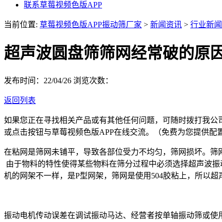
联系草莓视频色版APP
当前位置:
草莓视频色版APP振动筛厂家
>
新闻资讯
>
行业新闻
超声波圆盘筛筛网经常破的原
发布时间：22/04/26
浏览次数：
返回列表
如果您正在寻找相关产品或有其他任何问题，可随时拨打我公
或点击按钮与草莓视频色版APP在线交流。（免费为您提供配
在粘网是筛网未铺平，导致各部位受力不均匀，筛网损坏。筛
由于物料的特性使得某些物料在筛分过程中必须选择超声波振
机的网架不一样，是P型网架，筛网是使用504胶粘上，所以
振动电机传动误差在调试振动马达、经营者按单轴振动筛或使用经