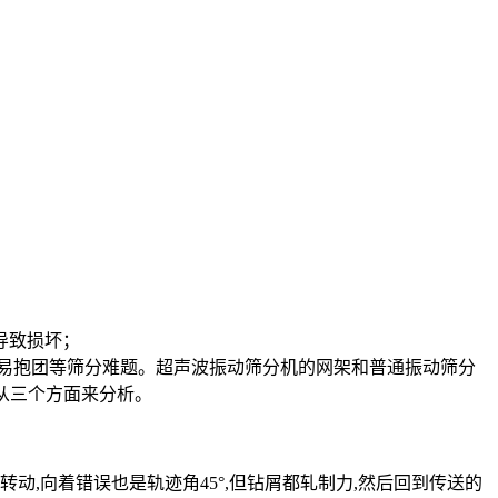
导致损坏；
易抱团等筛分难题。超声波振动筛分机的网架和普通振动筛分
从三个方面来分析。
,向着错误也是轨迹角45°,但钻屑都轧制力,然后回到传送的