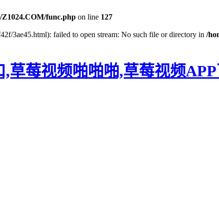
/Z1024.COM/func.php
on line
127
2f/3ae45.html): failed to open stream: No such file or directory in
/ho
口,草莓视频啪啪啪,草莓视频AP