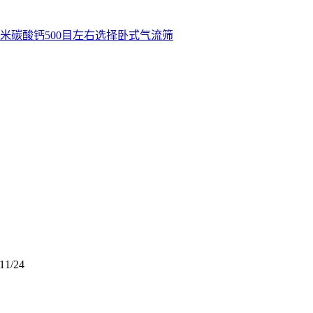
米碳酸钙500目左右选择卧式气流筛
11/24