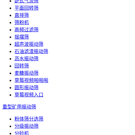
卧式气流筛
平面回转筛
直排筛
筛粉机
高频过滤筛
摇摆筛
超声波振动筛
石油滤渣振动筛
沥水振动筛
回转筛
麦糠振动筛
草莓视频啪啪啪
圆形振动筛
草莓视频入口
重型矿用振动筛
粉体筛分选筛
分级振动筛
分砂机