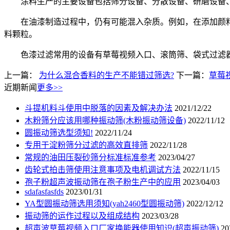
涂料生产的主要设备包括筛分设备、分散设备、研磨设备、
在油漆制造过程中，仍有可能混入杂质。例如，在添加颜料和
料颗粒。
色漆过滤常用的设备有草莓视频入口、滚筒筛、袋式过滤器
上一篇：
为什么混合香料的生产不能错过筛选?
下一篇：
草莓
近期新闻
更多>>
斗提机料斗使用中脱落的因素及解决办法
2021/12/22
木粉筛分应该用哪种振动筛(木粉振动筛设备)
2022/11/12
圆振动筛选型须知!
2022/11/24
专用于淀粉筛分过滤的高效直排筛
2022/11/28
常规的油田压裂砂筛分标准标准参考
2023/04/27
齿轮式拍击筛使用注意事项及电机调试方法
2022/11/15
孢子粉超声波振动筛在孢子粉生产中的应用
2023/04/03
sdafasfasfds
2023/01/31
YA型圆振动筛选用须知(yah2460型圆振动筛)
2022/12/12
振动筛的运作过程以及组成结构
2023/03/28
超声波草莓视频入口厂家换能器使用知识(超声振动筛)
20