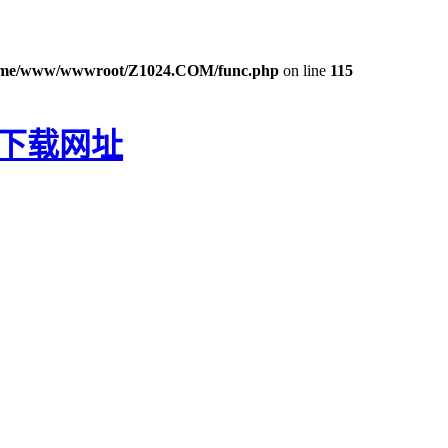
ome/www/wwwroot/Z1024.COM/func.php
on line
115
P下载网址