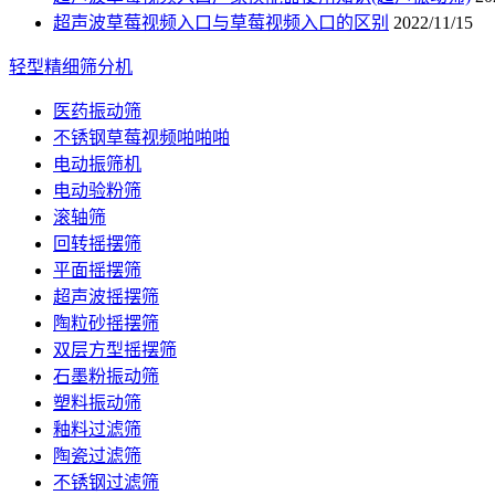
超声波草莓视频入口与草莓视频入口的区别
2022/11/15
轻型精细筛分机
医药振动筛
不锈钢草莓视频啪啪啪
电动振筛机
电动验粉筛
滚轴筛
回转摇摆筛
平面摇摆筛
超声波摇摆筛
陶粒砂摇摆筛
双层方型摇摆筛
石墨粉振动筛
塑料振动筛
釉料过滤筛
陶瓷过滤筛
不锈钢过滤筛