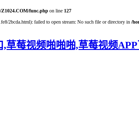
/Z1024.COM/func.php
on line
127
e8/2bcda.html): failed to open stream: No such file or directory in
/h
口,草莓视频啪啪啪,草莓视频AP