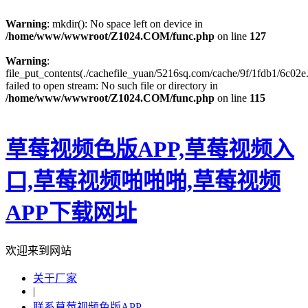
Warning
: mkdir(): No space left on device in
/home/www/wwwroot/Z1024.COM/func.php
on line
127
Warning
:
file_put_contents(./cachefile_yuan/5216sq.com/cache/9f/1fdb1/6c02e.
failed to open stream: No such file or directory in
/home/www/wwwroot/Z1024.COM/func.php
on line
115
草莓视频色版APP,草莓视频入
口,草莓视频啪啪啪,草莓视频
APP下载网址
欢迎来到网站
关于厂家
|
联系草莓视频色版APP