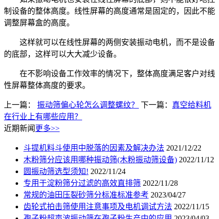
制设备的整体高度。线性屏幕的高度通常是固定的，因此不能
调整屏幕盒的高度。
这样就可以在线性屏幕的两侧安装振动电机，而不是设备
的底部，这样可以大大减少设备。
在不影响设备工作效率的情况下，整体高度满足客户对线
性屏幕整体高度的要求。
上一篇：
振动筛偏心轮怎么调整螺纹？
下一篇：
真空给料机
在行业上有哪些应用？
近期新闻
更多>>
斗提机料斗使用中脱落的因素及解决办法
2021/12/22
木粉筛分应该用哪种振动筛(木粉振动筛设备)
2022/11/12
圆振动筛选型须知!
2022/11/24
专用于淀粉筛分过滤的高效直排筛
2022/11/28
常规的油田压裂砂筛分标准标准参考
2023/04/27
齿轮式拍击筛使用注意事项及电机调试方法
2022/11/15
孢子粉超声波振动筛在孢子粉生产中的应用
2023/04/03