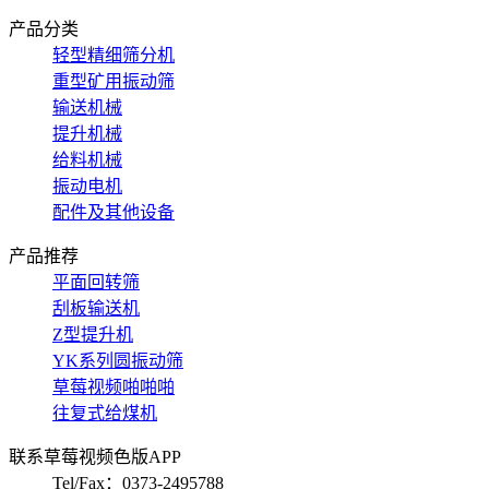
产品分类
轻型精细筛分机
重型矿用振动筛
输送机械
提升机械
给料机械
振动电机
配件及其他设备
产品推荐
平面回转筛
刮板输送机
Z型提升机
YK系列圆振动筛
草莓视频啪啪啪
往复式给煤机
联系草莓视频色版APP
Tel/Fax：0373-2495788