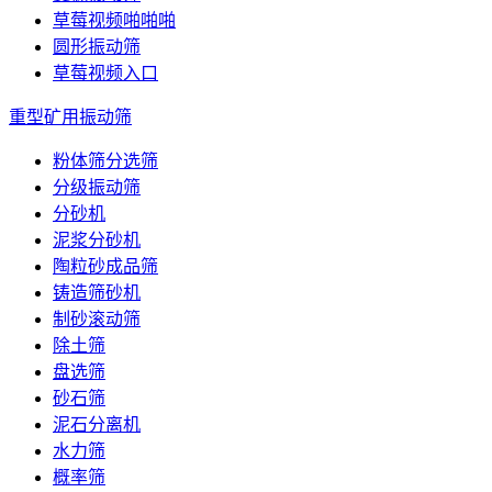
草莓视频啪啪啪
圆形振动筛
草莓视频入口
重型矿用振动筛
粉体筛分选筛
分级振动筛
分砂机
泥浆分砂机
陶粒砂成品筛
铸造筛砂机
制砂滚动筛
除土筛
盘选筛
砂石筛
泥石分离机
水力筛
概率筛