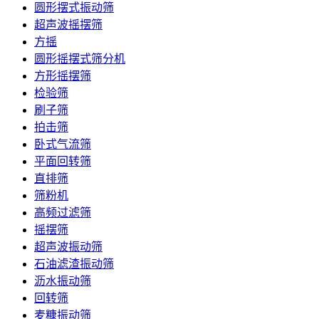
圆形摆式振动筛
超声波摇摆筛
方摇
圆形摇摆式筛分机
方形摇摆筛
检验筛
刷子筛
拍击筛
卧式气流筛
平面回转筛
直排筛
筛粉机
高频过滤筛
摇摆筛
超声波振动筛
石油滤渣振动筛
沥水振动筛
回转筛
麦糠振动筛