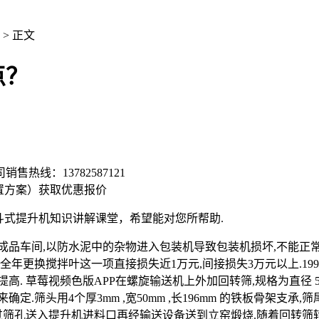
> 正文
点？
司销售热线：
13782587121
置方案）
获取优惠报价
式提升机知识讲解课堂，希望能对您所帮助.
车间,以防水泥中的杂物进入包装机导致包装机损坏,不能正常
统计,全年更换搅拌叶这一项直接损失近1万元,间接损失3万元以上.
 草莓视频色版APP在螺旋输送机上外加回转筛,规格为直径 50
头用4个厚3mm ,宽50mm ,长196mm 的铁板骨架支承,筛
过筛孔送入提升机进料口再经输送设备送到立窑煅烧.随着回转筛