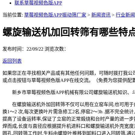
联系草莓视频色版APP
当前位置:
草莓视频色版APP振动筛厂家
>
新闻资讯
>
行业新闻
螺旋输送机加回转筛有哪些特
发布时间：22/09/22
浏览次数：
返回列表
如果您正在寻找相关产品或有其他任何问题，可随时拨打我公
或点击按钮与草莓视频色版APP在线交流。（免费为您提供配
新乡市草莓视频色版APP机械有限公司螺旋输送机知识、斗
在螺旋输送机外加回转筛不仅可以用在立窑车间,也可用于成品
换1～2 次,每次更换叶片需急修工2名,停窑2～3h .据不完全
提高了设备运转率,保证了立窑的正常煅烧和台时产量的进一步提高.
焊而成,长度与直径应根据提升机进料口和螺旋输送机外壳宽度来确定.筛
圆孔,回转筛工作时,生料由螺旋叶推移到卸料口进入回转筛,通