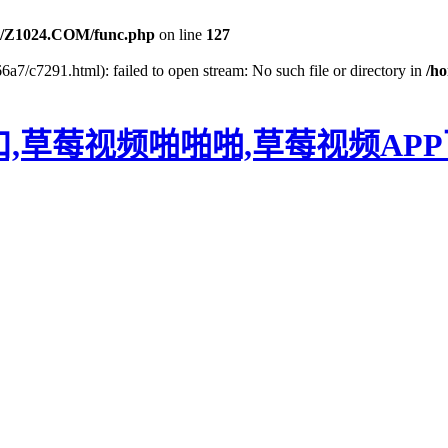
/Z1024.COM/func.php
on line
127
6a7/c7291.html): failed to open stream: No such file or directory in
/h
口,草莓视频啪啪啪,草莓视频AP