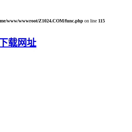
ome/www/wwwroot/Z1024.COM/func.php
on line
115
P下载网址