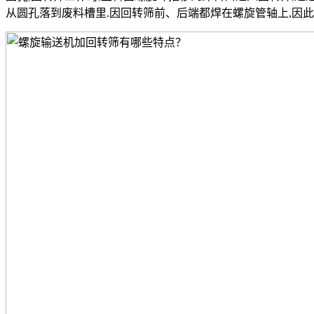
从圆孔落到废料槽里.因回转筛前、后端都焊在螺旋管轴上,因此,回