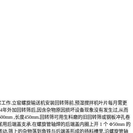
工作.立窑螺旋输送机安装回转筛前,预湿搅拌机叶片每月需更
1994年外加回转筛后,因含杂物原因损坏设备现象没有发生过,从而
0mm ,长度450mm.回转筛可用生料磨的旧回转筛或钢板冲孔卷
尾用后端盖支承.在螺旋管轴焊的后端盖内圈上开 1 个 Φ50mm 的
转动,筛上的杂物落到角铁与后端盖形成的扬料槽里,沿螺旋管轴