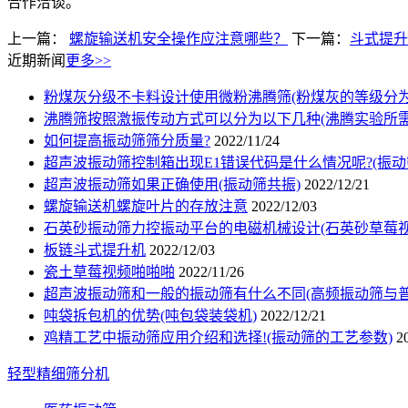
合作洽谈。
上一篇：
螺旋输送机安全操作应注意哪些？
下一篇：
斗式提升
近期新闻
更多>>
粉煤灰分级不卡料设计使用微粉沸腾筛(粉煤灰的等级分为
沸腾筛按照激振传动方式可以分为以下几种(沸腾实验所需
如何提高振动筛筛分质量?
2022/11/24
超声波振动筛控制箱出现E1错误代码是什么情况呢?(振
超声波振动筛如果正确使用(振动筛共振)
2022/12/21
螺旋输送机螺旋叶片的存放注意
2022/12/03
石英砂振动筛力控振动平台的电磁机械设计(石英砂草莓视
板链斗式提升机
2022/12/03
瓷土草莓视频啪啪啪
2022/11/26
超声波振动筛和一般的振动筛有什么不同(高频振动筛与普
吨袋拆包机的优势(吨包袋装袋机)
2022/12/21
鸡精工艺中振动筛应用介绍和选择!(振动筛的工艺参数)
2
轻型精细筛分机