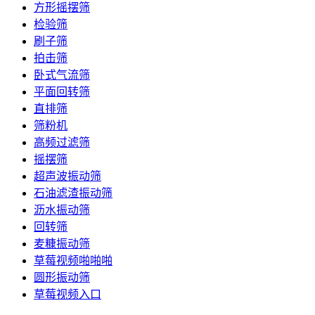
方形摇摆筛
检验筛
刷子筛
拍击筛
卧式气流筛
平面回转筛
直排筛
筛粉机
高频过滤筛
摇摆筛
超声波振动筛
石油滤渣振动筛
沥水振动筛
回转筛
麦糠振动筛
草莓视频啪啪啪
圆形振动筛
草莓视频入口