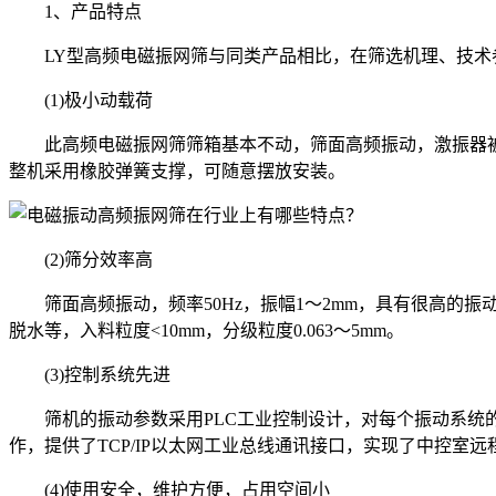
1、产品特点
LY型高频电磁振网筛与同类产品相比，在筛选机理、技术
(1)极小动载荷
此高频电磁振网筛筛箱基本不动，筛面高频振动，激振器被
整机采用橡胶弹簧支撑，可随意摆放安装。
(2)筛分效率高
筛面高频振动，频率50Hz，振幅1～2mm，具有很高的振
脱水等，入料粒度<10mm，分级粒度0.063～5mm。
(3)控制系统先进
筛机的振动参数采用PLC工业控制设计，对每个振动系统的
作，提供了TCP/IP以太网工业总线通讯接口，实现了中控室
(4)使用安全，维护方便，占用空间小