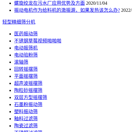
螺旋绞龙在污水厂应用优势及方面
2020/11/04
振动电机作为给料机的激振源，如果发热该怎么办?
2022/
轻型精细筛分机
医药振动筛
不锈钢草莓视频啪啪啪
电动振筛机
电动验粉筛
滚轴筛
回转摇摆筛
平面摇摆筛
超声波摇摆筛
陶粒砂摇摆筛
双层方型摇摆筛
石墨粉振动筛
塑料振动筛
釉料过滤筛
陶瓷过滤筛