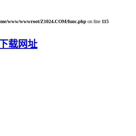
ome/www/wwwroot/Z1024.COM/func.php
on line
115
P下载网址