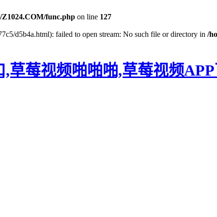
/Z1024.COM/func.php
on line
127
7c5/d5b4a.html): failed to open stream: No such file or directory in
/h
口,草莓视频啪啪啪,草莓视频AP