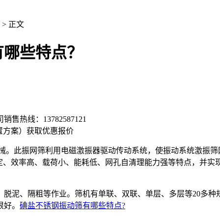
> 正文
有哪些特点？
司销售热线：
13782587121
置方案）
获取优惠报价
械。此振网筛利用电磁激振器驱动传动系统，使振动系统激振筛
稳定、效率高、载荷小、能耗低、网孔自清理能力强等特点，并实
泥、隔粗等作业。筛机有单联、双联、单层、多层等20多种
很好。
碘盐不锈钢振动筛有哪些特点?