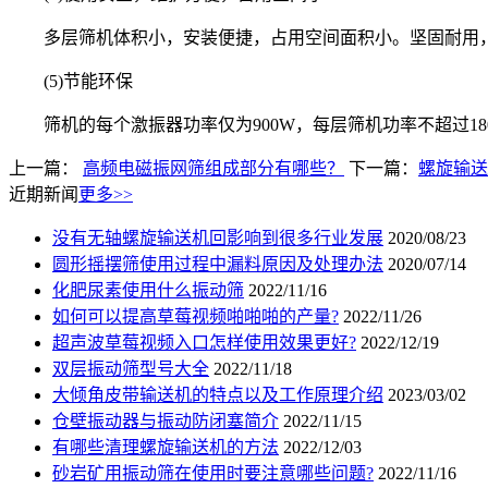
多层筛机体积小，安装便捷，占用空间面积小。坚固耐用，
(5)节能环保
筛机的每个激振器功率仅为900W，每层筛机功率不超过18
上一篇：
高频电磁振网筛组成部分有哪些？
下一篇：
螺旋输送
近期新闻
更多>>
没有无轴螺旋输送机回影响到很多行业发展
2020/08/23
圆形摇摆筛使用过程中漏料原因及处理办法
2020/07/14
化肥尿素使用什么振动筛
2022/11/16
如何可以提高草莓视频啪啪啪的产量?
2022/11/26
超声波草莓视频入口怎样使用效果更好?
2022/12/19
双层振动筛型号大全
2022/11/18
大倾角皮带输送机的特点以及工作原理介绍
2023/03/02
仓壁振动器与振动防闭塞简介
2022/11/15
有哪些清理螺旋输送机的方法
2022/12/03
砂岩矿用振动筛在使用时要注意哪些问题?
2022/11/16