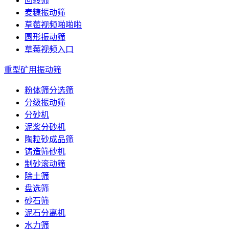
回转筛
麦糠振动筛
草莓视频啪啪啪
圆形振动筛
草莓视频入口
重型矿用振动筛
粉体筛分选筛
分级振动筛
分砂机
泥浆分砂机
陶粒砂成品筛
铸造筛砂机
制砂滚动筛
除土筛
盘选筛
砂石筛
泥石分离机
水力筛