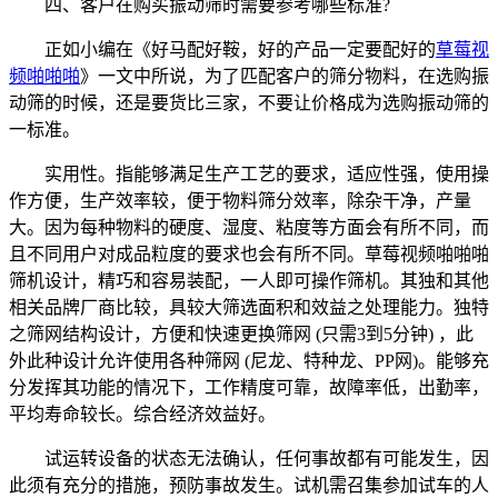
四、客户在购买振动筛时需要参考哪些标准?
正如小编在《好马配好鞍，好的产品一定要配好的
草莓视
频啪啪啪
》一文中所说，为了匹配客户的筛分物料，在选购振
动筛的时候，还是要货比三家，不要让价格成为选购振动筛的
一标准。
实用性。指能够满足生产工艺的要求，适应性强，使用操
作方便，生产效率较，便于物料筛分效率，除杂干净，产量
大。因为每种物料的硬度、湿度、粘度等方面会有所不同，而
且不同用户对成品粒度的要求也会有所不同。草莓视频啪啪啪
筛机设计，精巧和容易装配，一人即可操作筛机。其独和其他
相关品牌厂商比较，具较大筛选面积和效益之处理能力。独特
之筛网结构设计，方便和快速更换筛网 (只需3到5分钟) ，此
外此种设计允许使用各种筛网 (尼龙、特种龙、PP网)。能够充
分发挥其功能的情况下，工作精度可靠，故障率低，出勤率，
平均寿命较长。综合经济效益好。
试运转设备的状态无法确认，任何事故都有可能发生，因
此须有充分的措施，预防事故发生。试机需召集参加试车的人