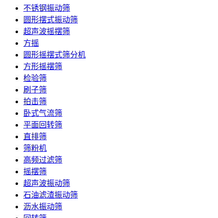
不锈钢振动筛
圆形摆式振动筛
超声波摇摆筛
方摇
圆形摇摆式筛分机
方形摇摆筛
检验筛
刷子筛
拍击筛
卧式气流筛
平面回转筛
直排筛
筛粉机
高频过滤筛
摇摆筛
超声波振动筛
石油滤渣振动筛
沥水振动筛