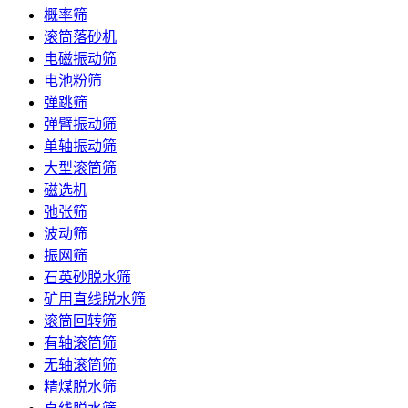
概率筛
滚筒落砂机
电磁振动筛
电池粉筛
弹跳筛
弹臂振动筛
单轴振动筛
大型滚筒筛
磁选机
弛张筛
波动筛
振网筛
石英砂脱水筛
矿用直线脱水筛
滚筒回转筛
有轴滚筒筛
无轴滚筒筛
精煤脱水筛