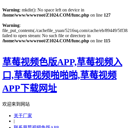
Warning
: mkdir(): No space left on device in
/home/www/wwwroot/Z1024.COM/func.php
on line
127
Warning
:
file_put_contents(./cachefile_yuan/5216sq.com/cache/eb/89449/5ff38.
failed to open stream: No such file or directory in
/home/www/wwwroot/Z1024.COM/func.php
on line
115
草莓视频色版APP,草莓视频入
口,草莓视频啪啪啪,草莓视频
APP下载网址
欢迎来到网站
关于厂家
|
联系草莓视频色版APP