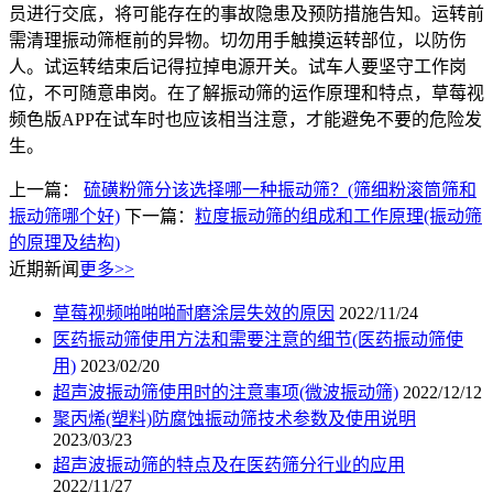
员进行交底，将可能存在的事故隐患及预防措施告知。运转前
需清理振动筛框前的异物。切勿用手触摸运转部位，以防伤
人。试运转结束后记得拉掉电源开关。试车人要坚守工作岗
位，不可随意串岗。在了解振动筛的运作原理和特点，草莓视
频色版APP在试车时也应该相当注意，才能避免不要的危险发
生。
上一篇：
硫磺粉筛分该选择哪一种振动筛？(筛细粉滚筒筛和
振动筛哪个好)
下一篇：
粒度振动筛的组成和工作原理(振动筛
的原理及结构)
近期新闻
更多>>
草莓视频啪啪啪耐磨涂层失效的原因
2022/11/24
医药振动筛使用方法和需要注意的细节(医药振动筛使
用)
2023/02/20
超声波振动筛使用时的注意事项(微波振动筛)
2022/12/12
聚丙烯(塑料)防腐蚀振动筛技术参数及使用说明
2023/03/23
超声波振动筛的特点及在医药筛分行业的应用
2022/11/27