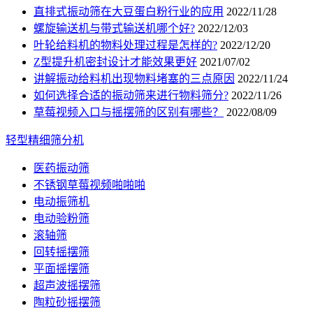
直排式振动筛在大豆蛋白粉行业的应用
2022/11/28
螺旋输送机与带式输送机哪个好?
2022/12/03
叶轮给料机的物料处理过程是怎样的?
2022/12/20
Z型提升机密封设计才能效果更好
2021/07/02
讲解振动给料机出现物料堵塞的三点原因
2022/11/24
如何选择合适的振动筛来进行物料筛分?
2022/11/26
草莓视频入口与摇摆筛的区别有哪些？
2022/08/09
轻型精细筛分机
医药振动筛
不锈钢草莓视频啪啪啪
电动振筛机
电动验粉筛
滚轴筛
回转摇摆筛
平面摇摆筛
超声波摇摆筛
陶粒砂摇摆筛