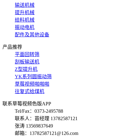
输送机械
提升机械
给料机械
振动电机
配件及其他设备
产品推荐
平面回转筛
刮板输送机
Z型提升机
YK系列圆振动筛
草莓视频啪啪啪
往复式给煤机
联系草莓视频色版APP
Tel/Fax：0373-2495788
联系人：苗经理 13782587121
张涛 13569837649
邮箱：13782587121@126.com