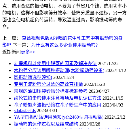
点：选用合适的振动电机，不要为了节省几个钱，选用功率小
的电机，这样不但影响筛分效率，使筛分质量不达标，另一方
面也会使电机超负荷运转，导致温度过高，影响振动筛的寿
命。
上一篇：
草莓视频色版APP喝的花生乳工艺中有振动筛的身
影吗
下一篇：
为什么有这么多企业使用振动筛?
近期新闻
更多>>
斗提机料斗使用中脱落的因素及解决办法
2021/12/22
木粉筛分应该用哪种振动筛(木粉振动筛设备)
2022/11/12
圆振动筛选型须知!
2022/11/24
专用于淀粉筛分过滤的高效直排筛
2022/11/28
常规的油田压裂砂筛分标准标准参考
2023/04/27
齿轮式拍击筛使用注意事项及电机调试方法
2022/11/15
孢子粉超声波振动筛在孢子粉生产中的应用
2023/04/03
sdafasfasfds
2023/01/31
YA型圆振动筛选用须知(yah2460型圆振动筛)
2022/12/12
振动筛的运作过程以及组成结构
2023/03/28