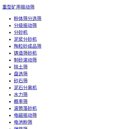
重型矿用振动筛
粉体筛分选筛
分级振动筛
分砂机
泥浆分砂机
陶粒砂成品筛
铸造筛砂机
制砂滚动筛
除土筛
盘选筛
砂石筛
泥石分离机
水力筛
概率筛
滚筒落砂机
电磁振动筛
电池粉筛