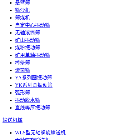
悬臂筛
筛沙机
筛煤机
自定中心振动筛
无轴滚筒筛
矿山振动筛
煤粉振动筛
矿用单轴振动筛
棒条筛
滚筒筛
YA系列圆振动筛
YK系列圆振动筛
弧形筛
振动脱水筛
直线等厚振动筛
输送机械
WLS型无轴螺旋输送机