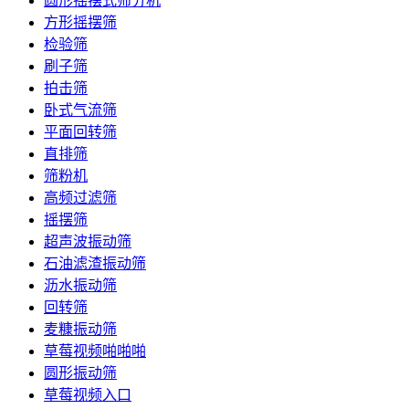
圆形摇摆式筛分机
方形摇摆筛
检验筛
刷子筛
拍击筛
卧式气流筛
平面回转筛
直排筛
筛粉机
高频过滤筛
摇摆筛
超声波振动筛
石油滤渣振动筛
沥水振动筛
回转筛
麦糠振动筛
草莓视频啪啪啪
圆形振动筛
草莓视频入口