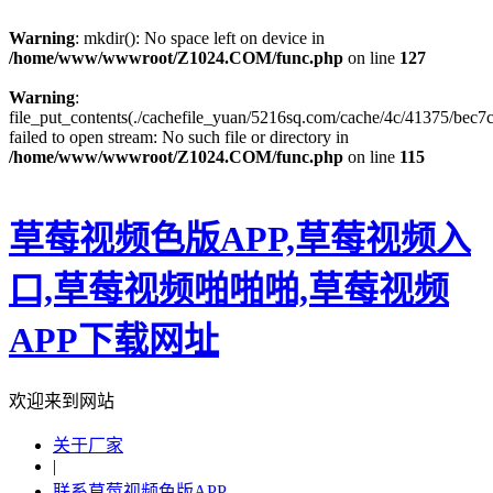
Warning
: mkdir(): No space left on device in
/home/www/wwwroot/Z1024.COM/func.php
on line
127
Warning
:
file_put_contents(./cachefile_yuan/5216sq.com/cache/4c/41375/bec7c
failed to open stream: No such file or directory in
/home/www/wwwroot/Z1024.COM/func.php
on line
115
草莓视频色版APP,草莓视频入
口,草莓视频啪啪啪,草莓视频
APP下载网址
欢迎来到网站
关于厂家
|
联系草莓视频色版APP