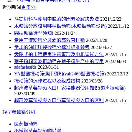
一篇：
塑料畚斗适合使用在那些行业提升！
近期新闻
更多>>
斗提机料斗使用中脱落的因素及解决办法
2021/12/22
木粉筛分应该用哪种振动筛(木粉振动筛设备)
2022/11/12
圆振动筛选型须知!
2022/11/24
专用于淀粉筛分过滤的高效直排筛
2022/11/28
常规的油田压裂砂筛分标准标准参考
2023/04/27
齿轮式拍击筛使用注意事项及电机调试方法
2022/11/15
孢子粉超声波振动筛在孢子粉生产中的应用
2023/04/03
sdafasfasfds
2023/01/31
YA型圆振动筛选用须知(yah2460型圆振动筛)
2022/12/12
振动筛的运作过程以及组成结构
2023/03/28
超声波草莓视频入口厂家换能器使用知识(超声振动筛)
2023/01/09
超声波草莓视频入口与草莓视频入口的区别
2022/11/15
轻型精细筛分机
医药振动筛
不锈钢草莓视频啪啪啪