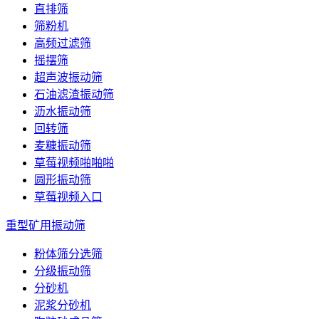
直排筛
筛粉机
高频过滤筛
摇摆筛
超声波振动筛
石油滤渣振动筛
沥水振动筛
回转筛
麦糠振动筛
草莓视频啪啪啪
圆形振动筛
草莓视频入口
重型矿用振动筛
粉体筛分选筛
分级振动筛
分砂机
泥浆分砂机