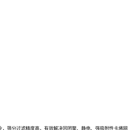
，筛分过滤精度高，有效解决因团聚、静电、强吸附性卡堵网