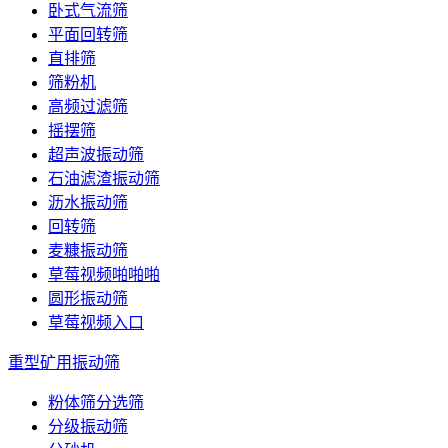
卧式气流筛
平面回转筛
直排筛
筛粉机
高频过滤筛
摇摆筛
超声波振动筛
石油滤渣振动筛
沥水振动筛
回转筛
麦糠振动筛
草莓视频啪啪啪
圆形振动筛
草莓视频入口
重型矿用振动筛
粉体筛分选筛
分级振动筛