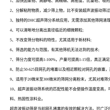
1、加快团聚物、高静电、高精细、高密度、比重轻、吸附
2、分解粘附物质，减少筛上物，比不安装超声波振动筛过网率
3、独特的DHC超声筛分系统应用，无需添加其他筛网清理
4、可以清晰地分离出直径临近的细微颗粒;
5、不改变筛分物料的特性，尤其适用于新材料;
6、筛选的能力与范围，有其他筛机无法达到的技术;
7、筛分力度可提高1-100%，产量可提高1-15倍，真正满足
8、防止50-625目网孔的堵塞以及相近颗粒对网孔的嵌塞，
9、适用于20微米至300微米的筛网分离粉末，尤其对难筛
10、超声波振动筛系统的匹配性能不会使操作温度变高，
料、热固性涂料业。
超声波振动筛是当前网孔堵塞的有效的解决方法。可广泛应