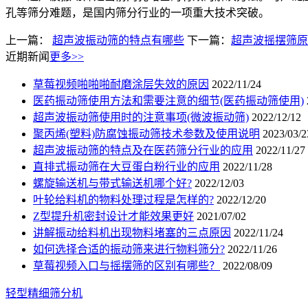
孔等筛分难题，是国内筛分行业的一项重大技术突破。
上一篇：
超声波振动筛的特点有哪些
下一篇：
超声波摇摆筛原
近期新闻
更多>>
草莓视频啪啪啪耐磨涂层失效的原因
2022/11/24
医药振动筛使用方法和需要注意的细节(医药振动筛使用)
超声波振动筛使用时的注意事项(微波振动筛)
2022/12/12
聚丙烯(塑料)防腐蚀振动筛技术参数及使用说明
2023/03/2
超声波振动筛的特点及在医药筛分行业的应用
2022/11/27
直排式振动筛在大豆蛋白粉行业的应用
2022/11/28
螺旋输送机与带式输送机哪个好?
2022/12/03
叶轮给料机的物料处理过程是怎样的?
2022/12/20
Z型提升机密封设计才能效果更好
2021/07/02
讲解振动给料机出现物料堵塞的三点原因
2022/11/24
如何选择合适的振动筛来进行物料筛分?
2022/11/26
草莓视频入口与摇摆筛的区别有哪些？
2022/08/09
轻型精细筛分机