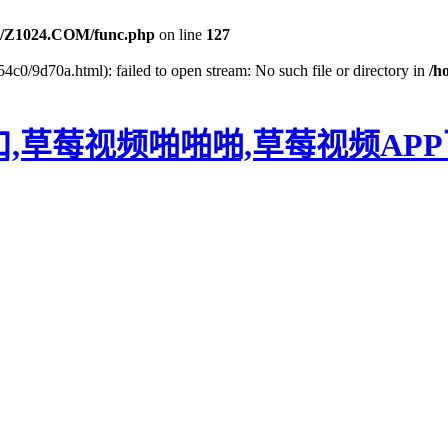
/Z1024.COM/func.php
on line
127
4c0/9d70a.html): failed to open stream: No such file or directory in
/h
口,草莓视频啪啪啪,草莓视频AP