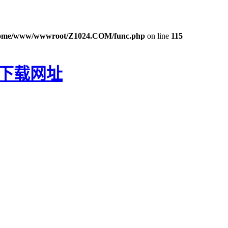
ome/www/wwwroot/Z1024.COM/func.php
on line
115
P下载网址