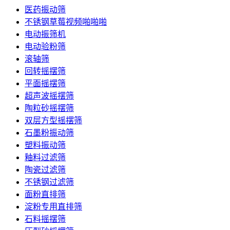
医药振动筛
不锈钢草莓视频啪啪啪
电动振筛机
电动验粉筛
滚轴筛
回转摇摆筛
平面摇摆筛
超声波摇摆筛
陶粒砂摇摆筛
双层方型摇摆筛
石墨粉振动筛
塑料振动筛
釉料过滤筛
陶瓷过滤筛
不锈钢过滤筛
面粉直排筛
淀粉专用直排筛
石料摇摆筛