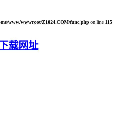
ome/www/wwwroot/Z1024.COM/func.php
on line
115
P下载网址