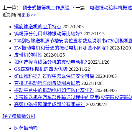
上一篇：
顶击式振筛机工作原理
下一篇：
电磁振动给料机概述
近期新闻
更多>>
螺旋输送机的应用特点
2022/12/03
钨粉筛分使用哪种振动筛比较好?
2022/11/13
730刮板输送机调节槽安装位置参数及说明书(730刮板机图
ZW振动电机和普通的振动电机有哪些不同呢?
2022/12/20
皮带机的特性
2022/01/25
如何选择直线筛分机的震动电动机?
2022/11/26
GS螺旋压榨机的四大优势
2022/11/22
矿山物料提升过程中怎么保证安全可靠
2020/10/05
直排式振动筛车间备货图片展示
2022/11/28
振动平台中的振动电机如何防止灰尘？
2023/03/06
皮带输送机在汽车部件输送过程中的应用(皮带输皮带输送
高频电磁振网筛组成部分有哪些？
2022/09/27
轻型精细筛分机
医药振动筛