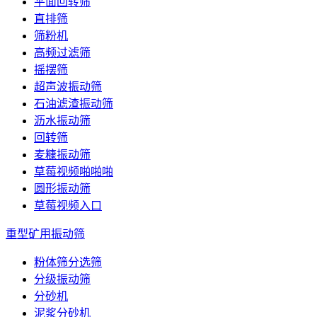
平面回转筛
直排筛
筛粉机
高频过滤筛
摇摆筛
超声波振动筛
石油滤渣振动筛
沥水振动筛
回转筛
麦糠振动筛
草莓视频啪啪啪
圆形振动筛
草莓视频入口
重型矿用振动筛
粉体筛分选筛
分级振动筛
分砂机
泥浆分砂机