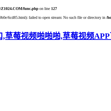
/Z1024.COM/func.php
on line
127
b0e/6cd85.html): failed to open stream: No such file or directory in
/h
口,草莓视频啪啪啪,草莓视频AP